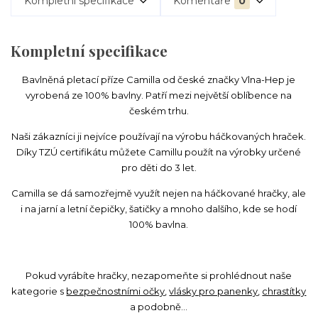
Kompletní specifikace
Komentáře
0
Kompletní specifikace
Bavlněná pletací příze Camilla od české značky Vlna-Hep je
vyrobená ze 100% bavlny. Patří mezi největší oblíbence na
českém trhu.
Naši zákazníci ji nejvíce používají na výrobu háčkovaných hraček.
Díky TZÚ certifikátu můžete Camillu použít na výrobky určené
pro děti do 3 let.
Camilla se dá samozřejmě využít nejen na háčkované hračky, ale
i na jarní a letní čepičky, šatičky a mnoho dalšího, kde se hodí
100% bavlna.
Pokud vyrábíte hračky, nezapomeňte si prohlédnout naše
kategorie s
bezpečnostními očky
,
vlásky pro panenky
,
chrastítky
a podobně...