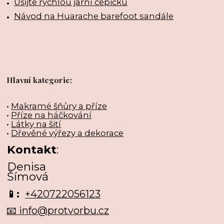
Ušijte rychlou jarní čepičku
Návod na Huarache barefoot sandále
Hlavní kategorie:
•
Makramé šňůry a příze
•
Příze na háčkování
•
Látky na šití
•
Dřevěné výřezy a dekorace
Kontakt
:
Denisa
Šímová
📱:
+420722056123
📧 info@protvorbu.cz