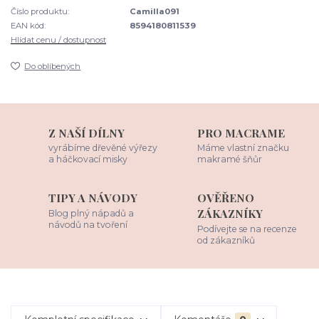
Číslo produktu:
Camilla091
EAN kód:
8594180811539
Hlídat cenu / dostupnost
Do oblíbených
Z NAŠÍ DÍLNY
PRO MACRAME
vyrábíme dřevěné výřezy
Máme vlastní značku
a háčkovací misky
makramé šňůr
TIPY A NÁVODY
OVĚŘENO
ZÁKAZNÍKY
Blog plný nápadů a
návodů na tvoření
Podívejte se na recenze
od zákazníků