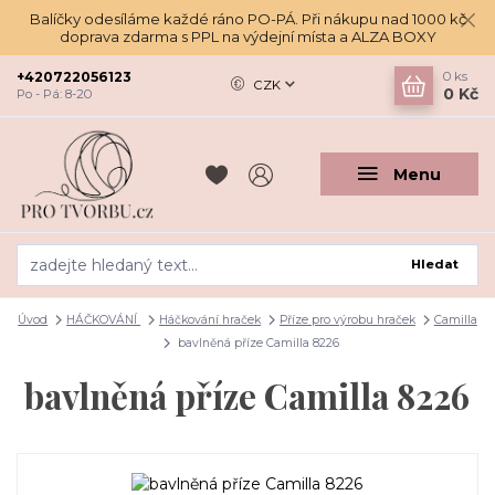
Balíčky odesíláme každé ráno PO-PÁ. Při nákupu nad 1000 kč
doprava zdarma s PPL na výdejní místa a ALZA BOXY
+420722056123
0
ks
CZK
0 Kč
Po - Pá: 8-20
Menu
Hledat
Úvod
HÁČKOVÁNÍ
Háčkování hraček
Příze pro výrobu hraček
Camilla
bavlněná příze Camilla 8226
bavlněná příze Camilla 8226