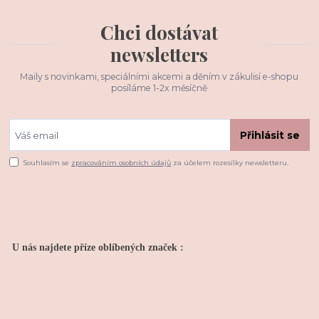
Chci dostávat
newsletters
Maily s novinkami, speciálními akcemi a děním v zákulisí e-shopu
posíláme 1-2x měsíčně
Přihlásit se
Souhlasím se
zpracováním osobních údajů
za účelem rozesílky newsletteru.
U nás najdete příze oblíbených značek :