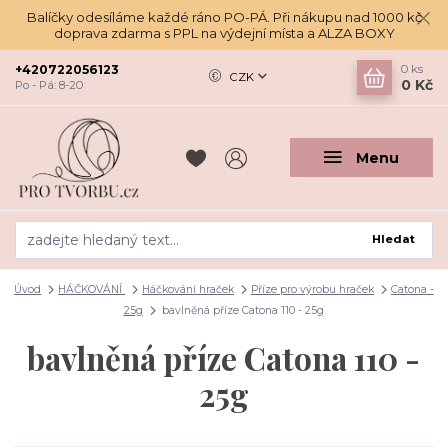
Balíčky odesíláme každé ráno PO-PÁ. Při nákupu nad 1000 kč
doprava zdarma s PPL na výdejní místa a ALZA BOXY
+420722056123
0
ks
CZK
0 Kč
Po - Pá: 8-20
Menu
Hledat
Úvod
HÁČKOVÁNÍ
Háčkování hraček
Příze pro výrobu hraček
Catona -
25g
bavlněná příze Catona 110 - 25g
bavlněná příze Catona 110 -
25g