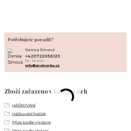
Potřebujete poradit?
Denisa Šímová
+420722056123
Po - Pá: 8-20
info@protvorbu.cz
Zboží zařazeno v kategoriích
HÁČKOVÁNÍ
Háčkování hraček
Příze podle výrobce
Příze podle složení