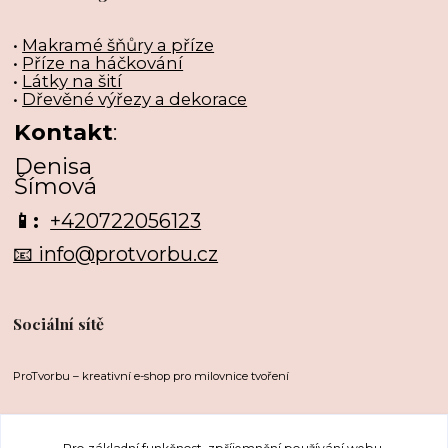
•
Makramé šňůry a příze
•
Příze na háčkování
•
Látky na šití
•
Dřevěné výřezy a dekorace
Kontakt
:
Denisa
Šímová
📱:
+420722056123
📧 info@protvorbu.cz
Sociální sítě
ProTvorbu – kreativní e-shop pro milovnice tvoření