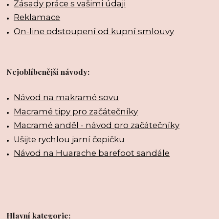
Zásady práce s vašimi údaji
Reklamace
On-line odstoupení od kupní smlouvy
Nejoblíbenější návody:
Návod na makramé sovu
Macramé tipy pro začátečníky
Macramé anděl - návod pro začátečníky
Ušijte rychlou jarní čepičku
Návod na Huarache barefoot sandále
Hlavní kategorie: