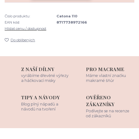
Číslo produktu:
Catona 110
EAN kód:
8717738972166
Hlídat cenu / dostupnost
Do oblíbených
Z NAŠÍ DÍLNY
PRO MACRAME
vyrábíme dřevěné výřezy
Máme vlastní značku
a háčkovací misky
makramé šňůr
TIPY A NÁVODY
OVĚŘENO
ZÁKAZNÍKY
Blog plný nápadů a
návodů na tvoření
Podívejte se na recenze
od zákazníků