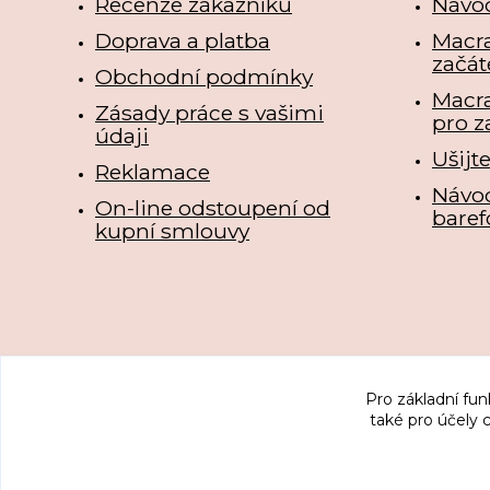
Recenze zákazníků
Návo
Doprava a platba
Macra
začát
Obchodní podmínky
Macr
Zásady práce s vašimi
pro z
údaji
Ušijt
Reklamace
Návo
On-line odstoupení od
baref
kupní smlouvy
Pro základní fun
také pro účely 