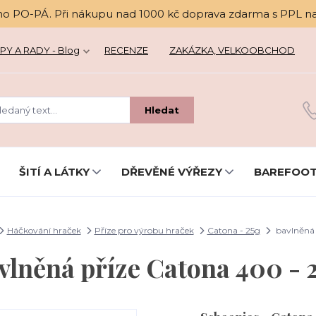
no PO-PÁ. Při nákupu nad 1000 kč doprava zdarma s PPL n
PY A RADY - Blog
RECENZE
ZAKÁZKA, VELKOOBCHOD
Hledat
ŠITÍ A LÁTKY
DŘEVĚNÉ VÝŘEZY
BAREFOOT
Háčkování hraček
Příze pro výrobu hraček
Catona - 25g
bavlněná 
vlněná příze Catona 400 - 