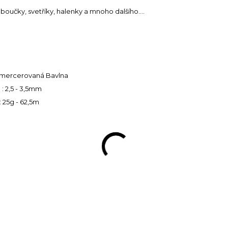
oučky, svetříky, halenky a mnoho dalšího....
% mercerovaná Bavlna
 : 2,5 - 3,5mm
: 25g - 62,5m