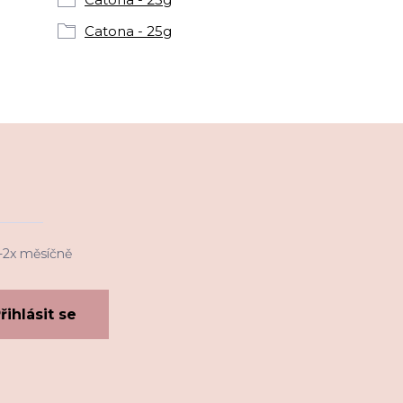
Catona - 25g
1-2x měsíčně
řihlásit se