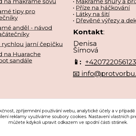
d na makramé sovu
•
Makramé šňůry a pří
•
Příze na háčkování
mé tipy pro
•
Látky na šití
ečníky
•
Dřevěné výřezy a de
amé anděl - návod
Kontakt
:
ačátečníky
Denisa
e rychlou jarní čepičku
Šímová
d na Huarache
oot sandále
📱:
+42072205612
📧 info@protvorbu
kčnost, zpříjemnění používání webu, analytické účely a v případě
cílení reklamy využíváme soubory cookies. Nastavení vlastních pr
můžete kdykoli upravit odkazem ve spodní části stránek.
Upravit sběr cookies.