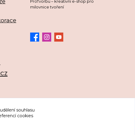
ze
ProTvorbu – kreativní e-shop pro
milovnice tvoření
korace
3
.cz
 udělení souhlasu
eferencí cookies