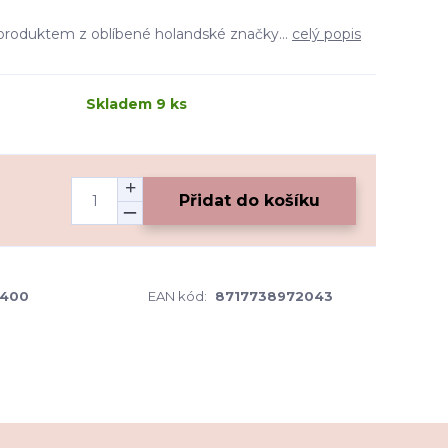
 produktem z oblíbené holandské značky...
celý popis
Skladem 9 ks
Přidat do košíku
 400
EAN kód:
8717738972043