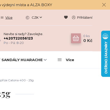
a výdejní místa a ALZA BOXY
Více
CZK
Přihlášení
Nevíte si rady? Zavolejte.
0
ks
+420722056123
0 Kč
Po - Pá: 8-20
 SANDÁLY HUARACHE
Více
příze Catona 400 - 25g
25g