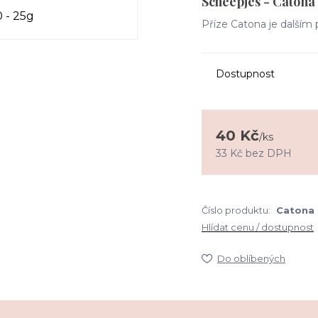
Scheepjes - Catona
Příze Catona je dalším
Dostupnost
40 Kč
/
ks
33 Kč
bez DPH
Číslo produktu:
Catona
Hlídat cenu / dostupnost
Do oblíbených