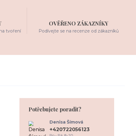
Y
OVĚŘENO ZÁKAZNÍKY
na tvoření
Podívejte se na recenze od zákazníků
Potřebujete poradit?
Denisa Šímová
+420722056123
Po - Pá: 8-20