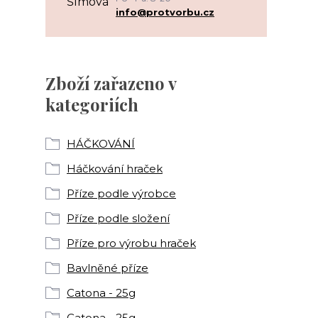
info@protvorbu.cz
Zboží zařazeno v
kategoriích
HÁČKOVÁNÍ
Háčkování hraček
Příze podle výrobce
Příze podle složení
Příze pro výrobu hraček
Bavlněné příze
Catona - 25g
Catona - 25g