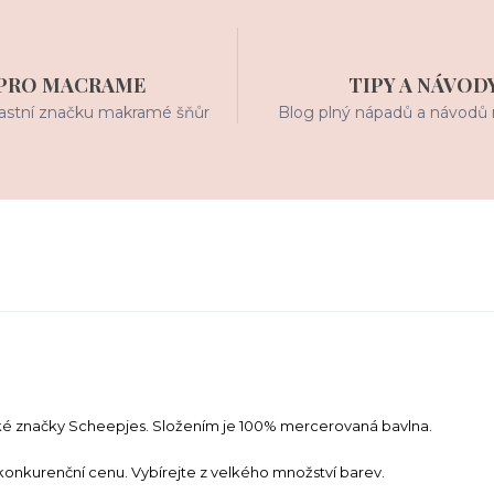
PRO MACRAME
TIPY A NÁVOD
stní značku makramé šňůr
Blog plný nápadů a návodů 
ké značky Scheepjes. Složením je 100% mercerovaná bavlna.
zkonkurenční cenu. Vybírejte z velkého množství barev.