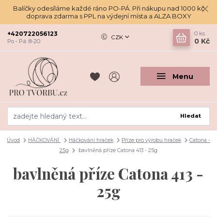
Balíčky odesíláme každé ráno PO-PÁ. Při nákupu nad 1000 kč
doprava zdarma s PPL na výdejní místa a ALZA BOXY
+420722056123
0
ks
CZK
0 Kč
Po - Pá: 8-20
Menu
Hledat
Úvod
HÁČKOVÁNÍ
Háčkování hraček
Příze pro výrobu hraček
Catona -
25g
bavlněná příze Catona 413 - 25g
bavlněná příze Catona 413 -
25g