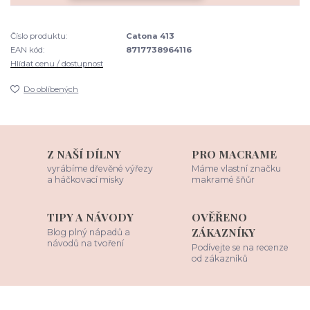
Číslo produktu:
Catona 413
EAN kód:
8717738964116
Hlídat cenu / dostupnost
Do oblíbených
Z NAŠÍ DÍLNY
PRO MACRAME
vyrábíme dřevěné výřezy
Máme vlastní značku
a háčkovací misky
makramé šňůr
TIPY A NÁVODY
OVĚŘENO
ZÁKAZNÍKY
Blog plný nápadů a
návodů na tvoření
Podívejte se na recenze
od zákazníků