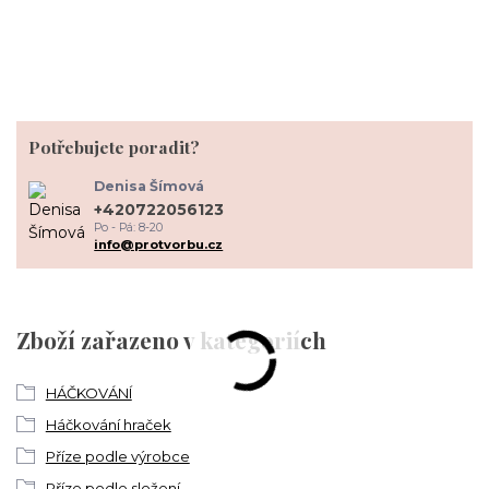
Potřebujete poradit?
Denisa Šímová
+420722056123
Po - Pá: 8-20
info@protvorbu.cz
Zboží zařazeno v kategoriích
HÁČKOVÁNÍ
Háčkování hraček
Příze podle výrobce
Příze podle složení