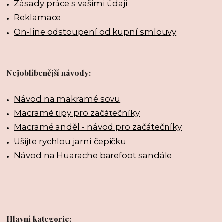
Zásady práce s vašimi údaji
Reklamace
On-line odstoupení od kupní smlouvy
Nejoblíbenější návody:
Návod na makramé sovu
Macramé tipy pro začátečníky
Macramé anděl - návod pro začátečníky
Ušijte rychlou jarní čepičku
Návod na Huarache barefoot sandále
Hlavní kategorie: