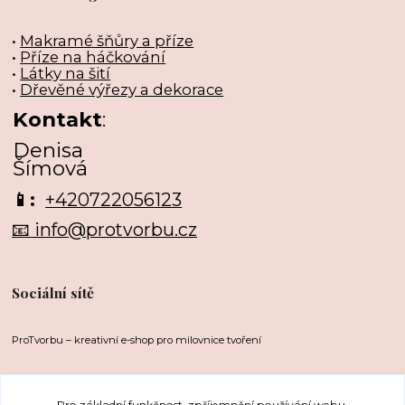
•
Makramé šňůry a příze
•
Příze na háčkování
•
Látky na šití
•
Dřevěné výřezy a dekorace
Kontakt
:
Denisa
Šímová
📱:
+420722056123
📧 info@protvorbu.cz
Sociální sítě
ProTvorbu – kreativní e-shop pro milovnice tvoření