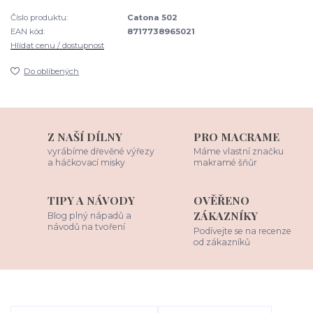
Číslo produktu:
Catona 502
EAN kód:
8717738965021
Hlídat cenu / dostupnost
Do oblíbených
Z NAŠÍ DÍLNY
PRO MACRAME
vyrábíme dřevěné výřezy
Máme vlastní značku
a háčkovací misky
makramé šňůr
TIPY A NÁVODY
OVĚŘENO
ZÁKAZNÍKY
Blog plný nápadů a
návodů na tvoření
Podívejte se na recenze
od zákazníků