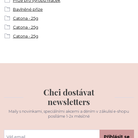
Příze pro výrobu hraček
Bavlněné příze
Catona - 25g
Catona - 25g
Catona - 25g
Chci dostávat
newsletters
Maily s novinkami, speciálními akcemi a děním v zákulisí e-shopu
posíláme 1-2x měsíčně
Přihlásit se