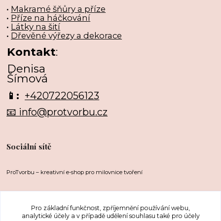
•
Makramé šňůry a příze
•
Příze na háčkování
•
Látky na šití
•
Dřevěné výřezy a dekorace
Kontakt
:
Denisa
Šímová
📱:
+420722056123
📧 info@protvorbu.cz
Sociální sítě
ProTvorbu – kreativní e-shop pro milovnice tvoření
Pro základní funkčnost, zpříjemnění používání webu,
analytické účely a v případě udělení souhlasu také pro účely