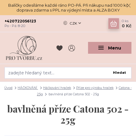
Balíčky odesíláme každé ráno PO-PÁ. Při nákupu nad 1000 kč
doprava zdarma s PPL na výdejní místa a ALZA BOXY
+420722056123
0
ks
CZK
0 Kč
Po - Pá: 8-20
Menu
Hledat
Úvod
HÁČKOVÁNÍ
Háčkování hraček
Příze pro výrobu hraček
Catona -
25g
bavlněná příze Catona 502 - 25g
bavlněná příze Catona 502 -
25g