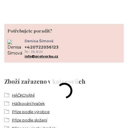
Potřebujete poradit?
Denisa Šímová
+420722056123
Po - Pá: 8-20
info@protvorbu.cz
Zboží zařazeno v kategoriích
HÁČKOVÁNÍ
Háčkování hraček
Příze podle výrobce
Příze podle složení