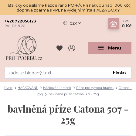
Balíčky odesíláme každé ráno PO-PÁ. Při nákupu nad 1000 kč
doprava zdarma s PPL na výdejní místa a ALZA BOXY
+420722056123
0
ks
CZK
0 Kč
Po - Pá: 8-20
Menu
Hledat
Úvod
HÁČKOVÁNÍ
Háčkování hraček
Příze pro výrobu hraček
Catona -
25g
bavlněná příze Catona 507 - 25g
bavlněná příze Catona 507 -
25g