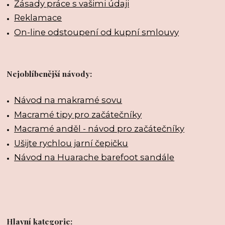
Zásady práce s vašimi údaji
Reklamace
On-line odstoupení od kupní smlouvy
Nejoblíbenější návody:
Návod na makramé sovu
Macramé tipy pro začátečníky
Macramé anděl - návod pro začátečníky
Ušijte rychlou jarní čepičku
Návod na Huarache barefoot sandále
Hlavní kategorie: