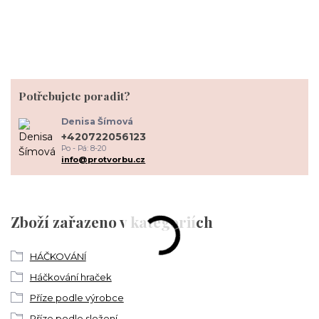
Potřebujete poradit?
Denisa Šímová
+420722056123
Po - Pá: 8-20
info@protvorbu.cz
Zboží zařazeno v kategoriích
HÁČKOVÁNÍ
Háčkování hraček
Příze podle výrobce
Příze podle složení