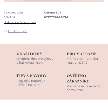
Číslo produktu:
Catona 507
EAN kód:
8717738965076
Hlídat cenu / dostupnost
Do oblíbených
Z NAŠÍ DÍLNY
PRO MACRAME
vyrábíme dřevěné výřezy
Máme vlastní značku
a háčkovací misky
makramé šňůr
TIPY A NÁVODY
OVĚŘENO
ZÁKAZNÍKY
Blog plný nápadů a
návodů na tvoření
Podívejte se na recenze
od zákazníků