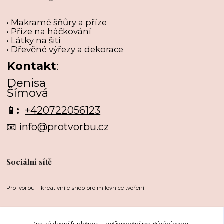
•
Makramé šňůry a příze
•
Příze na háčkování
•
Látky na šití
•
Dřevěné výřezy a dekorace
Kontakt
:
Denisa
Šímová
📱:
+420722056123
📧 info@protvorbu.cz
Sociální sítě
ProTvorbu – kreativní e-shop pro milovnice tvoření