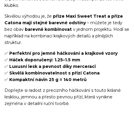
klubko.
Skvělou výhodou je, že
příze Maxi Sweet Treat a příze
Catona mají stejné barevné odstíny
– můžete je tedy
bez obav
barevně kombinovat
v jednom projektu. Hodí se
například na kombinaci krajkových detailů a plnějších
struktur.
✅
Perfektní pro jemné háčkování a krajkové vzory
✅
Háček doporučený: 1.25–1.5 mm
✅
Luxusní lesk a pevnost díky merceraci
✅
Skvělá kombinovatelnost s přízí Catona
✅
Kompaktní návin 25 g = 140 metrů
Dopřejte si radost z precizního háčkování s touto krásně
lesklou, jemnou a přesto pevnou přízí, která vynikne
zejména v detailní ruční tvorbě.