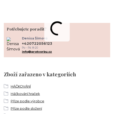
Potřebujete poradit?
Denisa Šímová
+420722056123
Po - Pá: 8-20
info@protvorbu.cz
Zboží zařazeno v kategoriích
HÁČKOVÁNÍ
Háčkování hraček
Příze podle výrobce
Příze podle složení