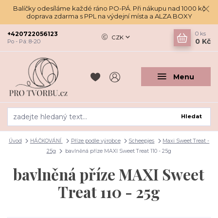
Balíčky odesíláme každé ráno PO-PÁ. Při nákupu nad 1000 kč
doprava zdarma s PPL na výdejní místa a ALZA BOXY
+420722056123
0
ks
CZK
0 Kč
Po - Pá: 8-20
Menu
Hledat
Úvod
HÁČKOVÁNÍ
Příze podle výrobce
Scheepjes
Maxi Sweet Treat -
25g
bavlněná příze MAXI Sweet Treat 110 - 25g
bavlněná příze MAXI Sweet
Treat 110 - 25g