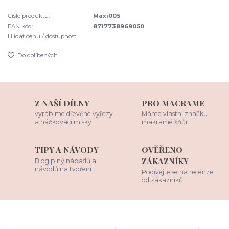
Číslo produktu:
Maxi005
EAN kód:
8717738969050
Hlídat cenu / dostupnost
Do oblíbených
Z NAŠÍ DÍLNY
PRO MACRAME
vyrábíme dřevěné výřezy
Máme vlastní značku
a háčkovací misky
makramé šňůr
TIPY A NÁVODY
OVĚŘENO
ZÁKAZNÍKY
Blog plný nápadů a
návodů na tvoření
Podívejte se na recenze
od zákazníků