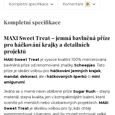
Kompletní specifikace
Komentáře
0
Kompletní specifikace
MAXI Sweet Treat – jemná bavlněná příze
pro háčkování krajky a detailních
projektů
MAXI Sweet Treat
je vysoce kvalitní 100% mercerovaná
bavlněná příze od renomované značky
Scheepjes
. Tato
příze je ideální volbou pro
háčkování jemných krajek
,
mandal
,
dekorací
, ale i
háčkovaných šperků
či
mini
amigurumi
.
Jedná se o menší návin oblíbené příze
Sugar Rush
– stejný
materiál, stejná kvalita, jen v kompaktnějším balení, které
oceníte při menších nebo vícebarevných projektech.
MAXI
Sweet Treat
je skvělou volbou pro ty, kdo chtějí
experimentovat s barvami, aniž by museli pořizovat velké