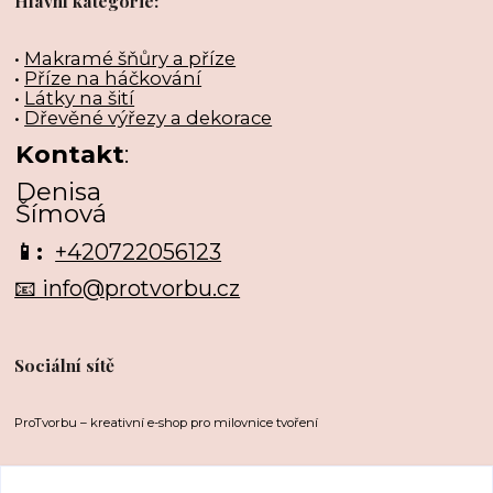
Hlavní kategorie:
•
Makramé šňůry a příze
•
Příze na háčkování
•
Látky na šití
•
Dřevěné výřezy a dekorace
Kontakt
:
Denisa
Šímová
📱:
+420722056123
📧 info@protvorbu.cz
Sociální sítě
ProTvorbu – kreativní e-shop pro milovnice tvoření