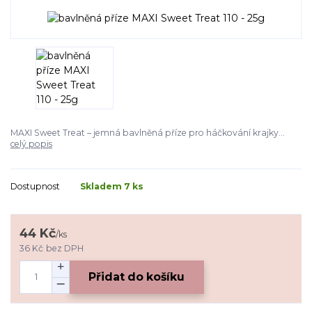
MAXI Sweet Treat – jemná bavlněná příze pro háčkování krajky...
celý popis
Dostupnost
Skladem 7 ks
44 Kč
/
ks
36 Kč
bez DPH
Přidat do košíku