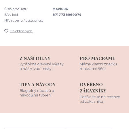
Číslo produktu:
Maxi006
EAN kód:
8717738969074
Hlídat cenu / dostupnost
Do oblíbených
Z NAŠÍ DÍLNY
PRO MACRAME
vyrábíme dřevěné výřezy
Máme vlastní značku
a háčkovací misky
makramé šňůr
TIPY A NÁVODY
OVĚŘENO
ZÁKAZNÍKY
Blog plný nápadů a
návodů na tvoření
Podívejte se na recenze
od zákazníků