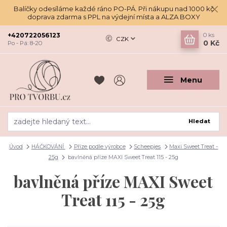
Balíčky odesíláme každé ráno PO-PÁ. Při nákupu nad 1000 kč
doprava zdarma s PPL na výdejní místa a ALZA BOXY
+420722056123
0
ks
CZK
0 Kč
Po - Pá: 8-20
Menu
Hledat
Úvod
HÁČKOVÁNÍ
Příze podle výrobce
Scheepjes
Maxi Sweet Treat -
25g
bavlněná příze MAXI Sweet Treat 115 - 25g
bavlněná příze MAXI Sweet
Treat 115 - 25g