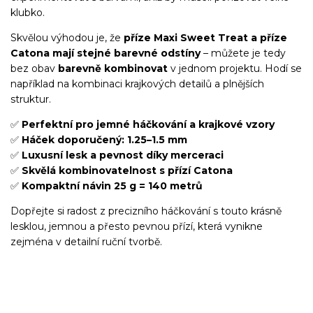
klubko.
Skvělou výhodou je, že
příze Maxi Sweet Treat a příze
Catona mají stejné barevné odstíny
– můžete je tedy
bez obav
barevně kombinovat
v jednom projektu. Hodí se
například na kombinaci krajkových detailů a plnějších
struktur.
✅
Perfektní pro jemné háčkování a krajkové vzory
✅
Háček doporučený: 1.25–1.5 mm
✅
Luxusní lesk a pevnost díky merceraci
✅
Skvělá kombinovatelnost s přízí Catona
✅
Kompaktní návin 25 g = 140 metrů
Dopřejte si radost z precizního háčkování s touto krásně
lesklou, jemnou a přesto pevnou přízí, která vynikne
zejména v detailní ruční tvorbě.