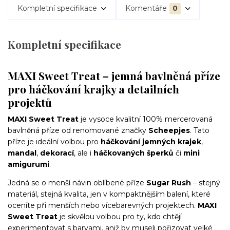
Kompletní specifikace
Komentáře
0
Kompletní specifikace
MAXI Sweet Treat – jemná bavlněná příze
pro háčkování krajky a detailních
projektů
MAXI Sweet Treat
je vysoce kvalitní 100% mercerovaná
bavlněná příze od renomované značky
Scheepjes
. Tato
příze je ideální volbou pro
háčkování jemných krajek
,
mandal
,
dekorací
, ale i
háčkovaných šperků
či
mini
amigurumi
.
Jedná se o menší návin oblíbené příze
Sugar Rush
– stejný
materiál, stejná kvalita, jen v kompaktnějším balení, které
oceníte při menších nebo vícebarevných projektech.
MAXI
Sweet Treat
je skvělou volbou pro ty, kdo chtějí
experimentovat s barvami, aniž by museli pořizovat velké