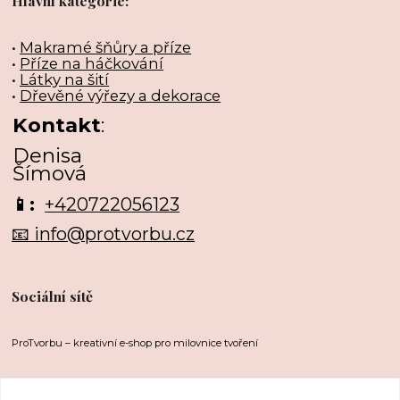
Hlavní kategorie:
•
Makramé šňůry a příze
•
Příze na háčkování
•
Látky na šití
•
Dřevěné výřezy a dekorace
Kontakt
:
Denisa
Šímová
📱:
+420722056123
📧 info@protvorbu.cz
Sociální sítě
ProTvorbu – kreativní e-shop pro milovnice tvoření