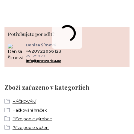
Potřebujete poradit?
Denisa Šímová
+420722056123
Po - Pá: 8-20
info@protvorbu.cz
Zboží zařazeno v kategoriích
HÁČKOVÁNÍ
Háčkování hraček
Příze podle výrobce
Příze podle složení