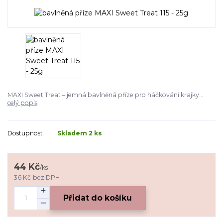
MAXI Sweet Treat – jemná bavlněná příze pro háčkování krajky...
celý popis
Dostupnost
Skladem 2 ks
44 Kč
/
ks
36 Kč
bez DPH
Přidat do košíku