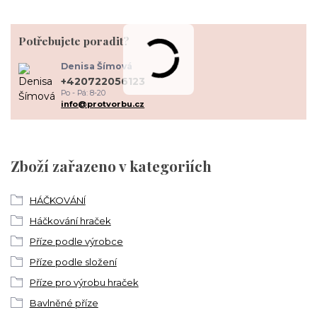
Potřebujete poradit?
Denisa Šímová
+420722056123
Po - Pá: 8-20
info@protvorbu.cz
Zboží zařazeno v kategoriích
HÁČKOVÁNÍ
Háčkování hraček
Příze podle výrobce
Příze podle složení
Příze pro výrobu hraček
Bavlněné příze