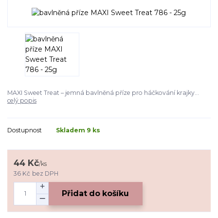
MAXI Sweet Treat – jemná bavlněná příze pro háčkování krajky...
celý popis
Dostupnost
Skladem 9 ks
44 Kč
/
ks
36 Kč
bez DPH
Přidat do košíku