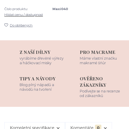
Číslo produktu:
Maxi040
Hlídat cenu / dostupnost
Do oblíbených
Z NAŠÍ DÍLNY
PRO MACRAME
vyrábíme dřevěné výřezy
Máme vlastní značku
a háčkovací misky
makramé šňůr
TIPY A NÁVODY
OVĚŘENO
ZÁKAZNÍKY
Blog plný nápadů a
návodů na tvoření
Podívejte se na recenze
od zákazníků
Kompletní specifikace
Komentáře
0