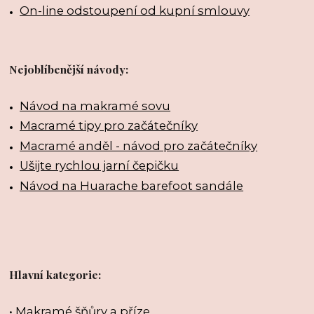
On-line odstoupení od kupní smlouvy
Nejoblíbenější návody:
Návod na makramé sovu
Macramé tipy pro začátečníky
Macramé anděl - návod pro začátečníky
Ušijte rychlou jarní čepičku
Návod na Huarache barefoot sandále
Hlavní kategorie:
•
Makramé šňůry a příze