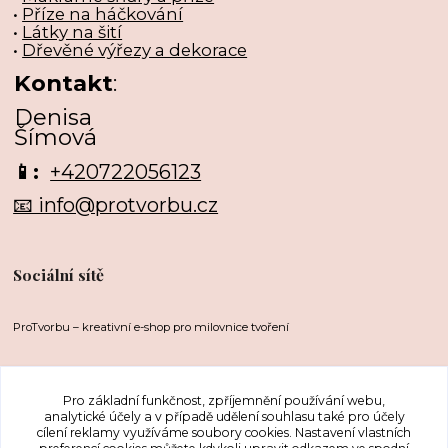
•
Příze na háčkování
•
Látky na šití
•
Dřevěné výřezy a dekorace
Kontakt
:
Denisa
Šímová
📱:
+420722056123
📧 info@protvorbu.cz
Sociální sítě
ProTvorbu – kreativní e-shop pro milovnice tvoření
Pro základní funkčnost, zpříjemnění používání webu,
analytické účely a v případě udělení souhlasu také pro účely
cílení reklamy využíváme soubory cookies. Nastavení vlastních