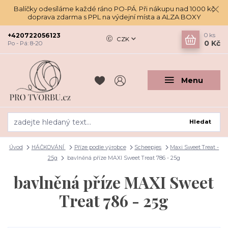
Balíčky odesíláme každé ráno PO-PÁ. Při nákupu nad 1000 kč
doprava zdarma s PPL na výdejní místa a ALZA BOXY
+420722056123
0
ks
CZK
0 Kč
Po - Pá: 8-20
Menu
Hledat
Úvod
HÁČKOVÁNÍ
Příze podle výrobce
Scheepjes
Maxi Sweet Treat -
25g
bavlněná příze MAXI Sweet Treat 786 - 25g
bavlněná příze MAXI Sweet
Treat 786 - 25g