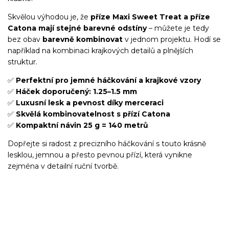
Skvělou výhodou je, že
příze Maxi Sweet Treat a příze
Catona mají stejné barevné odstíny
– můžete je tedy
bez obav
barevně kombinovat
v jednom projektu. Hodí se
například na kombinaci krajkových detailů a plnějších
struktur.
✅
Perfektní pro jemné háčkování a krajkové vzory
✅
Háček doporučený: 1.25–1.5 mm
✅
Luxusní lesk a pevnost díky merceraci
✅
Skvělá kombinovatelnost s přízí Catona
✅
Kompaktní návin 25 g = 140 metrů
Dopřejte si radost z precizního háčkování s touto krásně
lesklou, jemnou a přesto pevnou přízí, která vynikne
zejména v detailní ruční tvorbě.