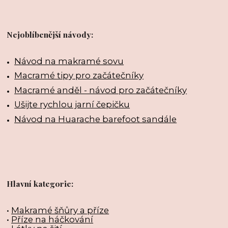
Nejoblíbenější návody:
Návod na makramé sovu
Macramé tipy pro začátečníky
Macramé anděl - návod pro začátečníky
Ušijte rychlou jarní čepičku
Návod na Huarache barefoot sandále
Hlavní kategorie:
•
Makramé šňůry a příze
•
Příze na háčkování