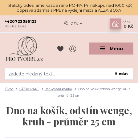
Balíčky odesíláme každé ráno PO-PÁ. Při nákupu nad 1000 kč
doprava zdarma s PPL na výdejní místa a ALZA BOXY
+420722056123
0
ks
CZK
0 Kč
Po - Pá: 8-20
Menu
Hledat
Úvod
HÁČKOVÁNÍ
Háčkování košíků
Dno na košík, odstín wenge, kruh -
průměr 25 cm
Dno na košík, odstín wenge,
kruh - průměr 25 cm