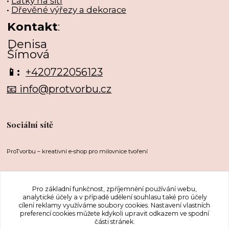
•
Látky na šití
•
Dřevěné výřezy a dekorace
Kontakt
:
Denisa
Šímová
📱:
+420722056123
📧 info@protvorbu.cz
Sociální sítě
ProTvorbu – kreativní e-shop pro milovnice tvoření
Pro základní funkčnost, zpříjemnění používání webu,
analytické účely a v případě udělení souhlasu také pro účely
cílení reklamy využíváme soubory cookies. Nastavení vlastních
preferencí cookies můžete kdykoli upravit odkazem ve spodní
části stránek.