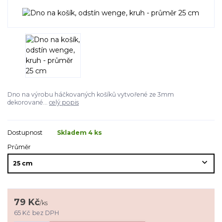
Dno na výrobu háčkovaných košíků vytvořené ze 3mm
dekorované...
celý popis
Dostupnost
Skladem 4 ks
Průměr
79 Kč
/
ks
65 Kč
bez DPH