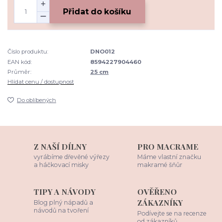
Přidat do košíku
Číslo produktu:
DNO012
EAN kód:
8594227904460
Průměr:
25 cm
Hlídat cenu / dostupnost
Do oblíbených
Z NAŠÍ DÍLNY
PRO MACRAME
vyrábíme dřevěné výřezy
Máme vlastní značku
a háčkovací misky
makramé šňůr
TIPY A NÁVODY
OVĚŘENO
ZÁKAZNÍKY
Blog plný nápadů a
návodů na tvoření
Podívejte se na recenze
od zákazníků