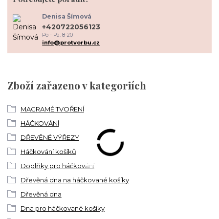
Denisa Šímová
+420722056123
Po - Pá: 8-20
info@protvorbu.cz
Zboží zařazeno v kategoriích
MACRAMÉ TVOŘENÍ
HÁČKOVÁNÍ
DŘEVĚNÉ VÝŘEZY
Háčkování košíků
Doplňky pro háčkování
Dřevěná dna na háčkované košíky
Dřevěná dna
Dna pro háčkované košíky