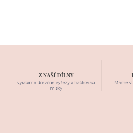
Z NAŠÍ DÍLNY
vyrábíme dřevěné výřezy a háčkovací
Máme vla
misky