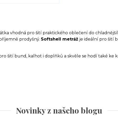
látka vhodná pro šití praktického oblečení do chladněj
á příjemně prodyšný.
Softshell metráž
je ideální pro šití
pro šití bund, kalhot i doplňků a skvěle se hodí také ke
Novinky z našeho blogu