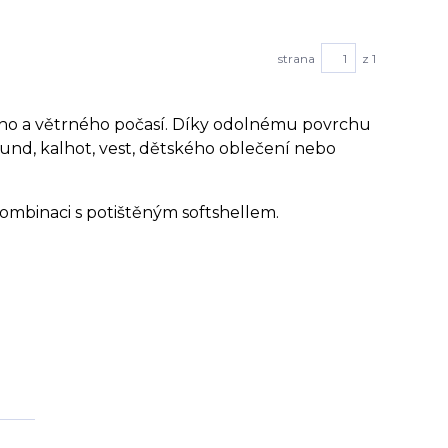
strana
z 1
šího a větrného počasí. Díky odolnému povrchu
 bund, kalhot, vest, dětského oblečení nebo
 kombinaci s potištěným softshellem.