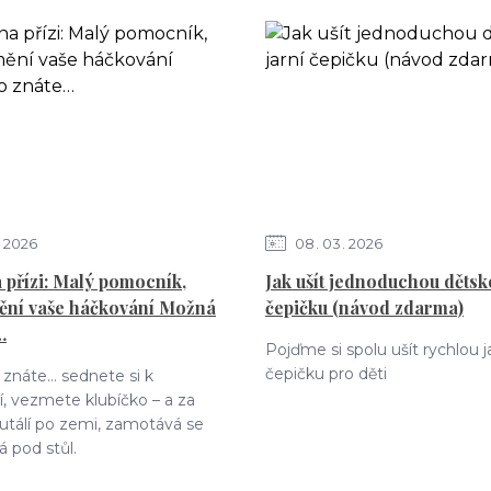
2026
08
03
2026
 přízi: Malý pomocník,
Jak ušít jednoduchou dětsk
ění vaše háčkování Možná
čepičku (návod zdarma)
…
Pojďme si spolu ušít rychlou j
čepičku pro děti
znáte… sednete si k
, vezmete klubíčko – a za
 kutálí po zemi, zamotává se
á pod stůl.