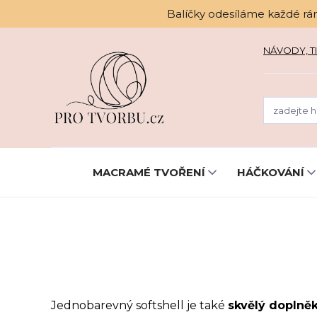
Balíčky odesíláme každé rá
NÁVODY, TI
MACRAMÉ TVOŘENÍ
HÁČKOVÁNÍ
Jednobarevný softshell je také
skvělý doplně