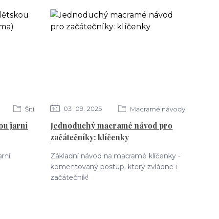
03
09
2025
Šití
Macramé návody
ou jarní
Jednoduchý macramé návod pro
začátečníky: klíčenky
arní
Základní návod na macramé klíčenky -
komentovaný postup, který zvládne i
začátečník!