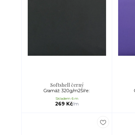
Softshell černý
Gramáž: 320g/m2Šíře:
Skladem 6 m
269 Kč
/
m