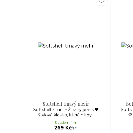
Softshell tmavý melír
Sof
Softshell zimní – Žíhaný jeans 🖤
Softs
Stylová klasika, která nikdy...
💚
Skladem 4 m
269 Kč
/
m