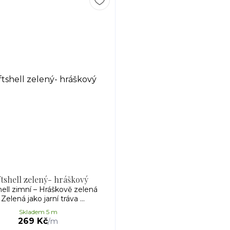
tshell zelený- hráškový
hell zimní – Hráškově zelená
 Zelená jako jarní tráva ...
Skladem 5 m
269 Kč
/
m