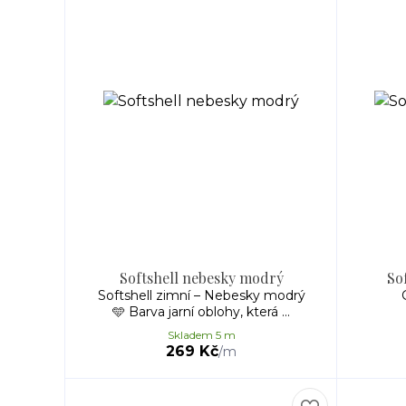
Softshell nebesky modrý
So
Softshell zimní – Nebesky modrý
🩵 Barva jarní oblohy, která ...
Skladem 5 m
269 Kč
/
m