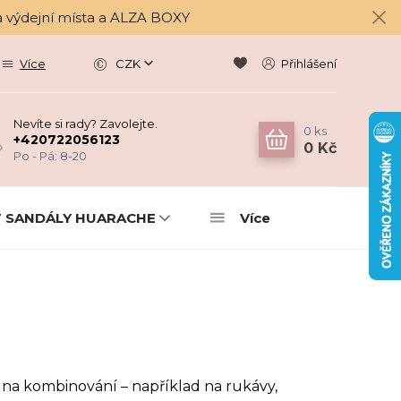
a výdejní místa a ALZA BOXY
Více
CZK
Přihlášení
Nevíte si rady? Zavolejte.
0
ks
+420722056123
0 Kč
Po - Pá: 8-20
 SANDÁLY HUARACHE
Více
í na kombinování – například na rukávy,