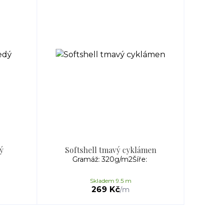
ý
Softshell tmavý cyklámen
:
Gramáž: 320g/m2Šíře:
Skladem 9.5 m
269 Kč
/
m