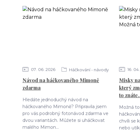
07
06
2026
16
04
Háčkování - návody
Návod na háčkovaného Mimoně
Misky na
zdarma
který zm
to znáte
Hledáte jednoduchý návod na
háčkovaného Mimoně? Připravila jsem
Možná to 
pro vás podrobný fotonávod zdarma ve
háčkování
dvou variantách. Můžete si uháčkovat
chvíli se
malého Mimon...
nebo utík