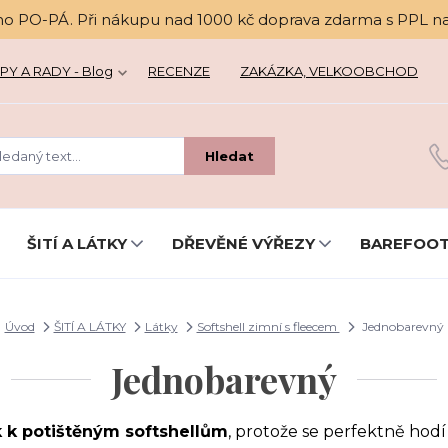
no PO-PÁ. Při nákupu nad 1000 kč doprava zdarma s PPL n
PY A RADY - Blog
RECENZE
ZAKÁZKA, VELKOOBCHOD
Hledat
ŠITÍ A LÁTKY
DŘEVĚNÉ VÝŘEZY
BAREFOOT
Úvod
ŠITÍ A LÁTKY
Látky
Softshell zimní s fleecem
Jednobarevný
Jednobarevný
k k potištěným softshellům
, protože se perfektně hod