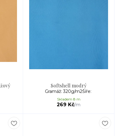
nžový
Softshell modrý
:
Gramáž: 320g/m2Šíře:
Skladem 8 m
269 Kč
/
m