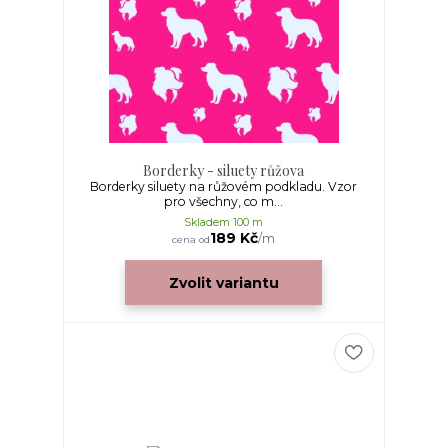
Borderky - siluety růžova
Borderky siluety na růžovém podkladu. Vzor
pro všechny, co m...
Skladem 100 m
189 Kč
/
m
cena od
Zvolit variantu