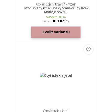
Co se deje v trávě? - vzor
vzor určený k tisku na vybrané druhy látek.
Motiv je navrž...
Skladem 100 m
189 Kč
/
m
cena od
Zvolit variantu
Čtyřlístek a jetel