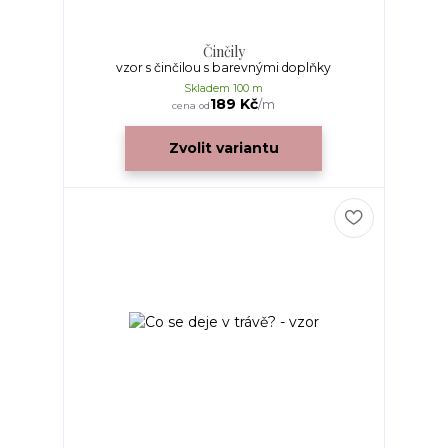
Činčily
vzor s činčilou s barevnými doplňky
Skladem 100 m
189 Kč
/
m
cena od
Zvolit variantu