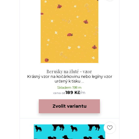
Berušky na žluté - vzor
Krásný vzor na kočárkovinu nebo legíny vzor
určený k tisku ...
Skladem 198 m
189 Kč
/
m
cena od
Zvolit variantu