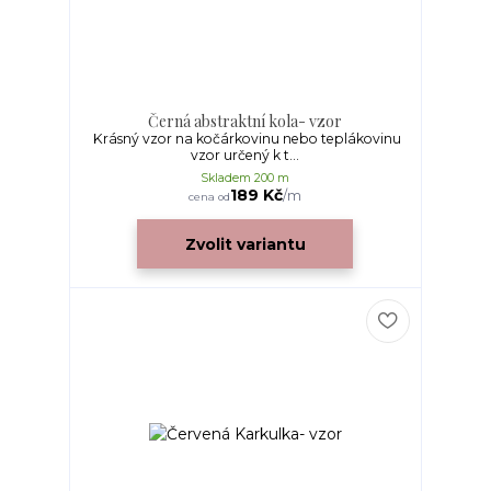
Černá abstraktní kola- vzor
Krásný vzor na kočárkovinu nebo teplákovinu
vzor určený k t...
Skladem 200 m
189 Kč
/
m
cena od
Zvolit variantu