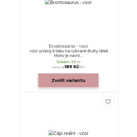
Brontosaurus - vzor
vzor určený k tisku na vybrané druhy látek.
Motiv je navrž...
Skladem 100 m
189 Kč
/
m
cena od
Zvolit variantu