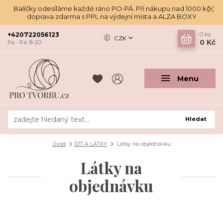
Balíčky odesíláme každé ráno PO-PÁ. Při nákupu nad 1000 kč
doprava zdarma s PPL na výdejní místa a ALZA BOXY
+420722056123
0
ks
CZK
0 Kč
Po - Pá: 8-20
Menu
Hledat
Úvod
ŠITÍ A LÁTKY
Látky na objednávku
Látky na
objednávku