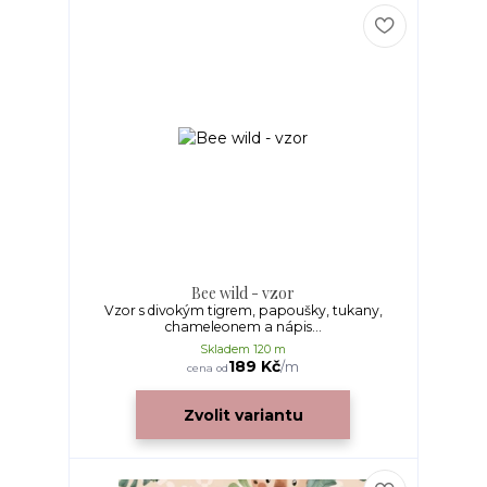
Bee wild - vzor
Vzor s divokým tigrem, papoušky, tukany,
chameleonem a nápis...
Skladem 120 m
189 Kč
/
m
cena od
Zvolit variantu