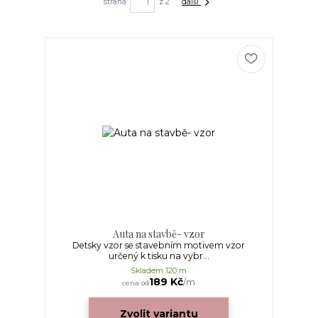
strana
z 2
další
Auta na stavbě- vzor
Detsky vzor se stavebním motivem vzor
určený k tisku na vybr...
Skladem 120 m
189 Kč
/
m
cena od
Zvolit variantu