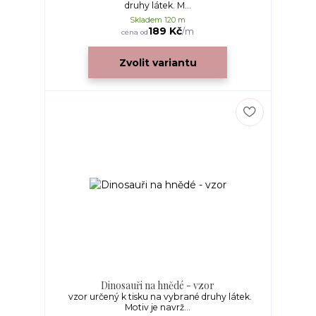
druhy látek. M...
Skladem 120 m
189 Kč
/
m
cena od
Zvolit variantu
Dinosauři na hnědé - vzor
vzor určený k tisku na vybrané druhy látek.
Motiv je navrž...