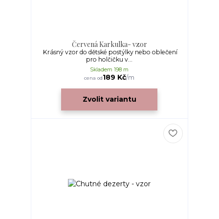
Červená Karkulka- vzor
Krásný vzor do dětské postýlky nebo oblečení
pro holčičku v...
Skladem 198 m
189 Kč
/
m
cena od
Zvolit variantu