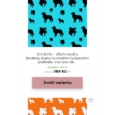
Borderky - siluety modra
Borderky siluety na modrém tyrkysovém
podkladu. Vzor pro vše...
Skladem 100 m
189 Kč
/
m
cena od
Zvolit variantu