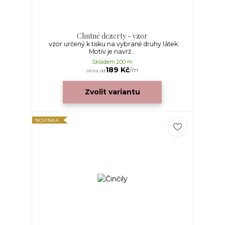
Chutné dezerty - vzor
vzor určený k tisku na vybrané druhy látek.
Motiv je navrž...
Skladem 200 m
189 Kč
/
m
cena od
Zvolit variantu
NOVINKA