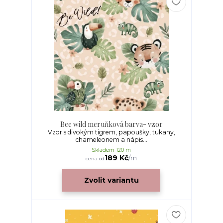
Bee wild meruňková barva- vzor
Vzor s divokým tigrem, papoušky, tukany,
chameleonem a nápis...
Skladem 120 m
189 Kč
/
m
cena od
Zvolit variantu