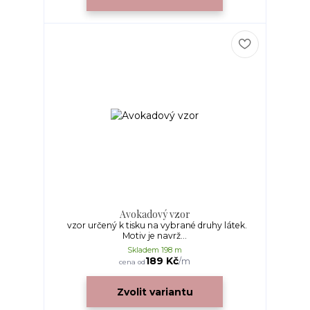
Avokadový vzor
vzor určený k tisku na vybrané druhy látek.
Motiv je navrž...
Skladem 198 m
189 Kč
/
m
cena od
Zvolit variantu