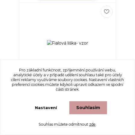
Pro základní funkčnost, zpříjemnění používání webu,
analytické účely a v případě udělení souhlasu také pro účely
cílení reklamy využíváme soubory cookies. Nastavení vlastních
preferencí cookies můžete kdykoli upravit odkazem ve spodní
Fialová liška- vzor
části stránek.
Vzor s lištičkou na svetle fialovém podkladu
vzor určený k t...
Skladem 120 m
189 Kč
/
m
Souhlasím
Nastavení
cena od
Zvolit variantu
Souhlas můžete odmítnout
zde
.