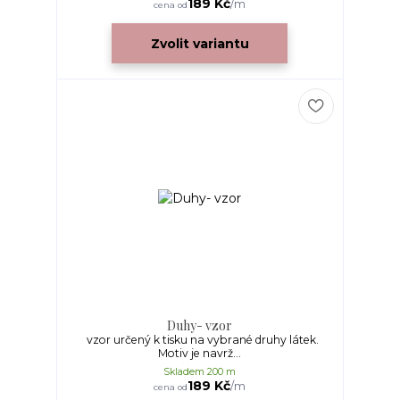
189 Kč
/
m
cena od
Zvolit variantu
Duhy- vzor
vzor určený k tisku na vybrané druhy látek.
Motiv je navrž...
Skladem 200 m
189 Kč
/
m
cena od