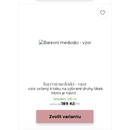
Barevní medvidci - vzor
vzor určený k tisku na vybrané druhy látek.
Motiv je navrž...
Skladem 200 m
189 Kč
/
m
cena od
Zvolit variantu