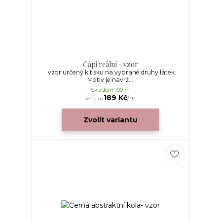
Čápi reální - vzor
vzor určený k tisku na vybrané druhy látek.
Motiv je navrž...
Skladem 100 m
189 Kč
/
m
cena od
Zvolit variantu