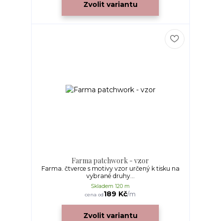
Zvolit variantu
Farma patchwork - vzor
Farma. čtverce s motivy vzor určený k tisku na
vybrané druhy...
Skladem 120 m
189 Kč
/
m
cena od
Zvolit variantu