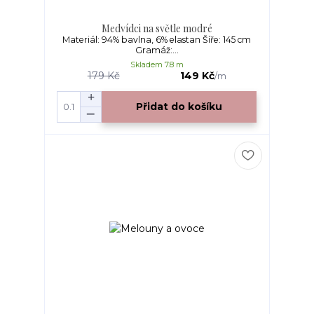
Medvídci na světle modré
Materiál: 94% bavlna, 6% elastan Šíře: 145 cm
Gramáž:...
Skladem 7.8 m
179 Kč
149 Kč
/
m
Přidat do košíku