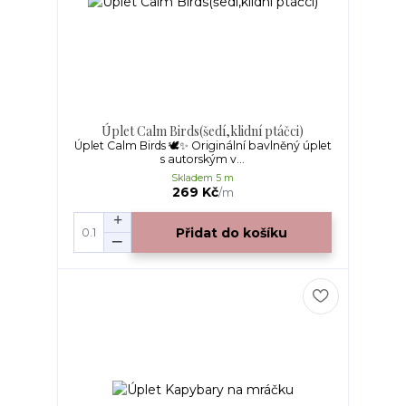
Úplet Calm Birds(šedí,klidní ptáčci)
Úplet Calm Birds 🕊️✨ Originální bavlněný úplet
s autorským v...
Skladem 5 m
269 Kč
/
m
Přidat do košíku