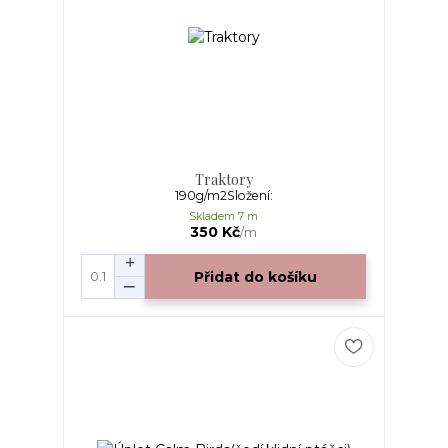
Traktory
190g/m2Složení:
Skladem 7 m
350 Kč
/
m
Přidat do košíku