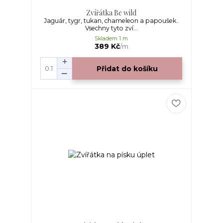
Zvířátka Be wild
Jaguár, tygr, tukan, chameleon a papoušek..
Vsechny tyto zví...
Skladem 1 m
389 Kč
/
m
Přidat do košíku