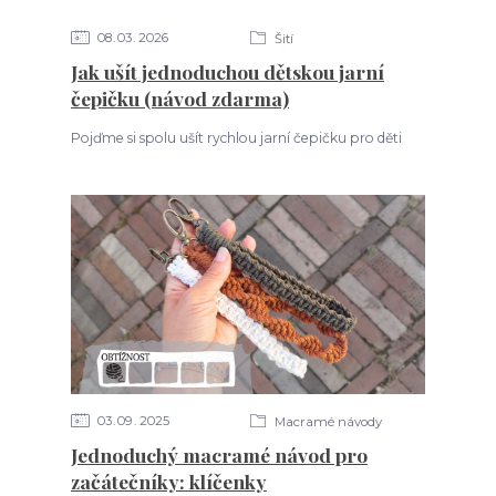
08
03
2026
Šití
Jak ušít jednoduchou dětskou jarní
čepičku (návod zdarma)
Pojďme si spolu ušít rychlou jarní čepičku pro děti
03
09
2025
Macramé návody
Jednoduchý macramé návod pro
začátečníky: klíčenky