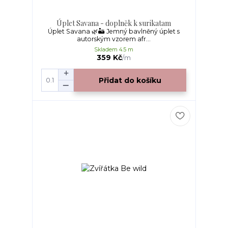
Úplet Savana - doplněk k surikatam
Úplet Savana 🌿🏜️ Jemný bavlněný úplet s
autorským vzorem afr...
Skladem 4.5 m
359 Kč
/
m
Přidat do košíku