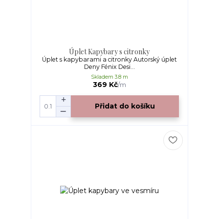
Úplet Kapybary s citronky
Úplet s kapybarami a citronky Autorský úplet
Deny Fénix Desi...
Skladem 3.8 m
369 Kč
/
m
Přidat do košíku