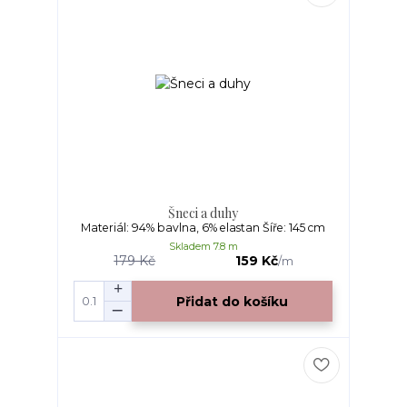
Šneci a duhy
Materiál: 94% bavlna, 6% elastan Šíře: 145 cm
Skladem 7.8 m
179 Kč
159 Kč
/
m
Přidat do košíku