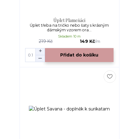
Úplet Plameňáci
Úplet třeba na tričko nebo šaty s krásným
dámským vzorem ora...
Skladem 10 m
219 Kč
149 Kč
/
m
Přidat do košíku