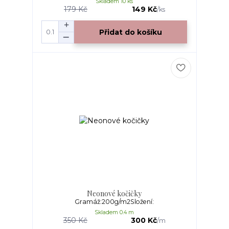
Skladem 10 ks
179 Kč
149 Kč
/
ks
Přidat do košíku
Neonové kočičky
Gramáž:200g/m2Složení:
Skladem 0.4 m
350 Kč
300 Kč
/
m