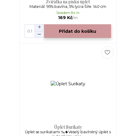
Zvířátka na písku úplet
Materiál: 95% bavlna, 5% lycra Šíře: 140 cm
Skladem 8.4 m
169 Kč
/
m
Přidat do košíku
Úplet Surikaty
Úplet se surikatami 🦦🌵Veselý bavlněný úplet s