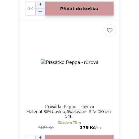
Přidat do košíku
Prasátko Peppa - růžová
Materiál: 95% bavlna, 5% elastan Šíře: 150 cm
Gra...
Skladem 7.3 m
409 Kč
379 Kč
/
m