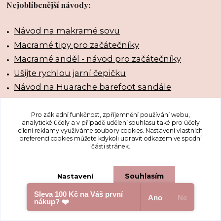
Nejoblíbenější návody:
Návod na makramé sovu
Macramé tipy pro začátečníky
Macramé anděl - návod pro začátečníky
Ušijte rychlou jarní čepičku
Návod na Huarache barefoot sandále
Pro základní funkčnost, zpříjemnění používání webu,
analytické účely a v případě udělení souhlasu také pro účely
cílení reklamy využíváme soubory cookies. Nastavení vlastních
preferencí cookies můžete kdykoli upravit odkazem ve spodní
části stránek.
Hlavní kategorie:
•
Makramé šňůry a příze
Souhlasím
Nastavení
•
Příze na háčkování
•
Látky na šití
Sleva 100 Kč na Váš první
Ano
Ne
•
Dřevěné výřezy a dekorace
nákup? ❤️
Souhlas můžete odmítnout
zde
.
Kontakt
: