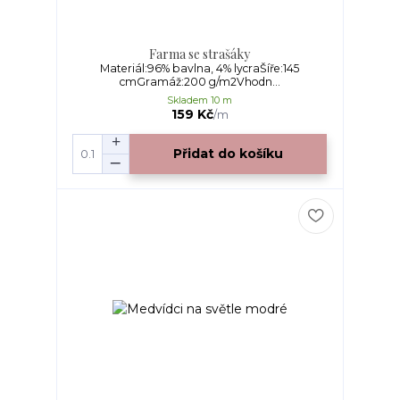
Farma se strašáky
Materiál:96% bavlna, 4% lycraŠíře:145
cmGramáž:200 g/m2Vhodn...
Skladem 10 m
159 Kč
/
m
Přidat do košíku