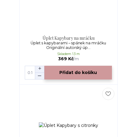
Úplet Kapybary na mráčku
Úplet s kapybarami – spánek na mráčku
Originální autorský úp...
Skladem 1.3 m
369 Kč
/
m
Přidat do košíku