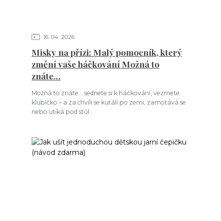
16
04
2026
Misky na přízi: Malý pomocník, který
změní vaše háčkování Možná to
znáte…
Možná to znáte… sednete si k háčkování, vezmete
klubíčko – a za chvíli se kutálí po zemi, zamotává se
nebo utíká pod stůl.