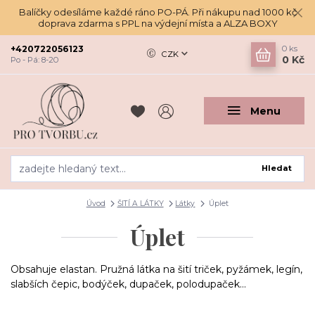
Balíčky odesíláme každé ráno PO-PÁ. Při nákupu nad 1000 kč
doprava zdarma s PPL na výdejní místa a ALZA BOXY
+420722056123
0
ks
CZK
0 Kč
Po - Pá: 8-20
Menu
Hledat
Úvod
ŠITÍ A LÁTKY
Látky
Úplet
Úplet
Obsahuje elastan. Pružná látka na šití triček, pyžámek, legín,
slabších čepic, bodýček, dupaček, polodupaček...