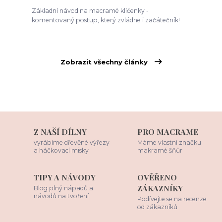
Základní návod na macramé klíčenky -
komentovaný postup, který zvládne i začátečník!
Zobrazit všechny články
Z NAŠÍ DÍLNY
PRO MACRAME
vyrábíme dřevěné výřezy
Máme vlastní značku
a háčkovací misky
makramé šňůr
TIPY A NÁVODY
OVĚŘENO
ZÁKAZNÍKY
Blog plný nápadů a
návodů na tvoření
Podívejte se na recenze
od zákazníků