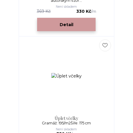
autorským vzor...
Není skladem
369 Kč
330 Kč
/
m
Detail
Úplet včelky
Gramáž: 195/m2Šíře: 175 cm
Není skladem