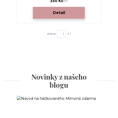
350 Kč
/
m
Detail
strana
z 1
Novinky z našeho
blogu