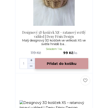
Designový 3D košíček XS – ratanový světlý
vzhled | Deny Fénix Design
Malý designový 3D košíček ve velikosti XS ve
světle hnědé ba...
Skladem 1 ks
119 Kč
99 Kč
/
ks
Přidat do košíku