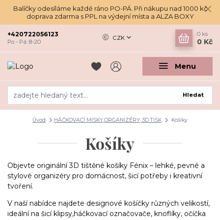
Balíčky odesíláme každé ráno PO-PÁ. Při nákupu nad 1000 kč
doprava zdarma s PPL na výdejní místa a ALZA BOXY
+420722056123
0
ks
CZK
0 Kč
Po - Pá: 8-20
Menu
Hledat
Úvod
HÁČKOVACÍ MISKY,ORGANIZÉRY, 3D TISK
Košíky
Košíky
Objevte originální 3D tištěné košíky Fénix – lehké, pevné a
stylové organizéry pro domácnost, šicí potřeby i kreativní
tvoření.
V naší nabídce najdete designové košíčky různých velikostí,
ideální na šicí klipsy,háčkovací označovače, knoflíky, očíčka