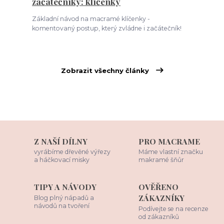
začátečníky: klíčenky
Základní návod na macramé klíčenky -
komentovaný postup, který zvládne i začátečník!
Zobrazit všechny články
Z NAŠÍ DÍLNY
PRO MACRAME
vyrábíme dřevěné výřezy
Máme vlastní značku
a háčkovací misky
makramé šňůr
TIPY A NÁVODY
OVĚŘENO
ZÁKAZNÍKY
Blog plný nápadů a
návodů na tvoření
Podívejte se na recenze
od zákazníků