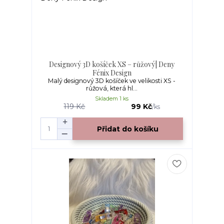
Designový 3D košíček XS – růžový| Deny
Fénix Design
Malý designový 3D košíček ve velikosti XS -
růžová, která hl...
Skladem 1 ks
119 Kč
99 Kč
/
ks
Přidat do košíku