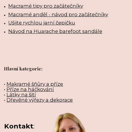
Macramé tipy pro začátečníky
Macramé anděl - návod pro začátečníky
Ušijte rychlou jarní čepičku
Návod na Huarache barefoot sandále
Hlavní kategorie:
•
Makramé šňůry a příze
•
Příze na háčkování
•
Látky na šití
•
Dřevěné výřezy a dekorace
Kontakt
: