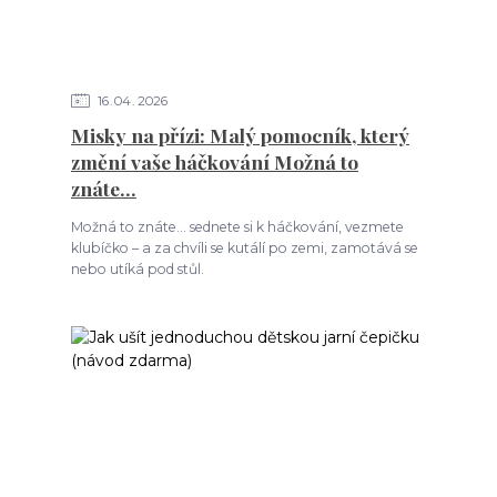
16
04
2026
Misky na přízi: Malý pomocník, který
změní vaše háčkování Možná to
znáte…
Možná to znáte… sednete si k háčkování, vezmete
klubíčko – a za chvíli se kutálí po zemi, zamotává se
nebo utíká pod stůl.