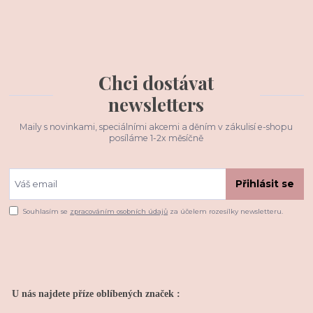
Chci dostávat
newsletters
Maily s novinkami, speciálními akcemi a děním v zákulisí e-shopu
posíláme 1-2x měsíčně
Přihlásit se
Souhlasím se
zpracováním osobních údajů
za účelem rozesílky newsletteru.
U nás najdete příze oblíbených značek :