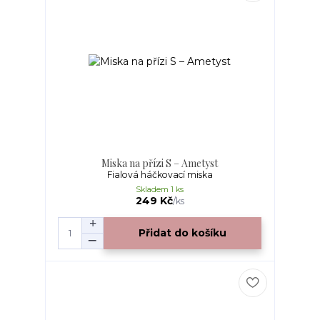
Miska na přízi S – Ametyst
Fialová háčkovací miska
Skladem 1 ks
249 Kč
/
ks
Přidat do košíku