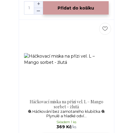
Přidat do košíku
Háčkovací miska na přízi vel. L – Mango
sorbet - žlutá
🧶 Háčkování bez zamotaného klubíčka 🧶
Plynulé a hladké odví...
Skladem 1 ks
369 Kč
/
ks