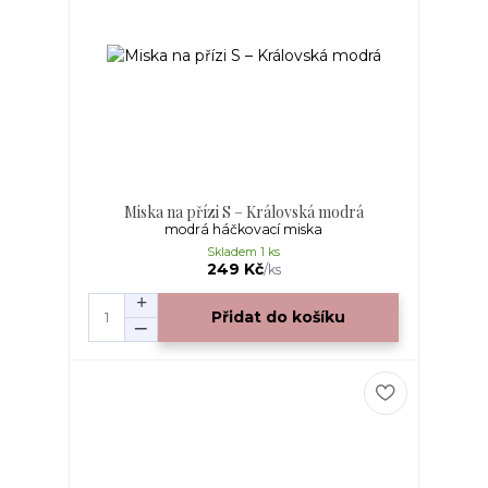
Miska na přízi S – Královská modrá
modrá háčkovací miska
Skladem 1 ks
249 Kč
/
ks
Přidat do košíku