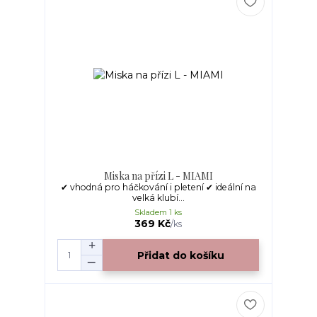
Miska na přízi L - MIAMI
✔ vhodná pro háčkování i pletení ✔ ideální na
velká klubí...
Skladem 1 ks
369 Kč
/
ks
Přidat do košíku