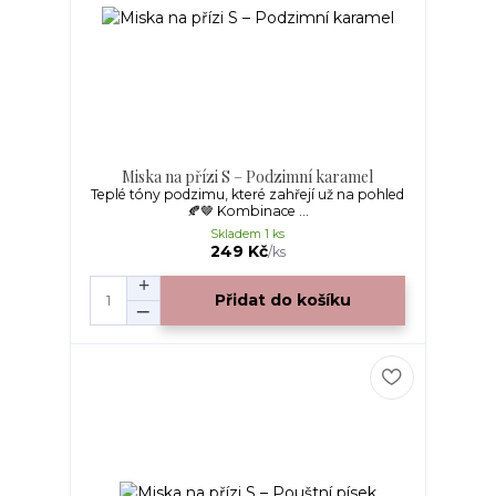
Miska na přízi S – Podzimní karamel
Teplé tóny podzimu, které zahřejí už na pohled
🍂🤎 Kombinace ...
Skladem 1 ks
249 Kč
/
ks
Přidat do košíku