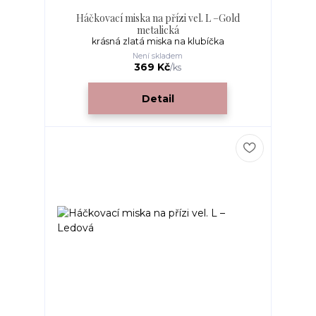
Háčkovací miska na přízi vel. L –Gold
metalická
krásná zlatá miska na klubíčka
Není skladem
369 Kč
/
ks
Detail