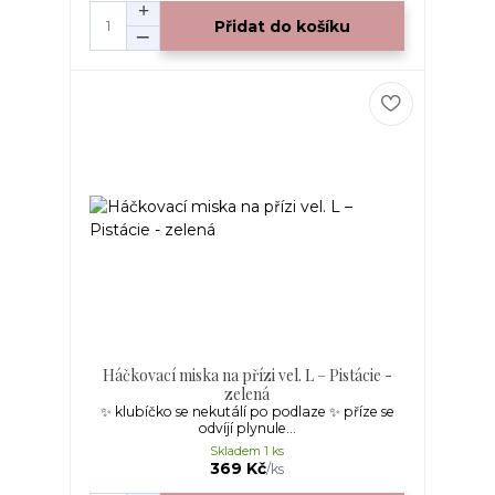
Přidat do košíku
Háčkovací miska na přízi vel. L – Pistácie -
zelená
✨ klubíčko se nekutálí po podlaze ✨ příze se
odvíjí plynule...
Skladem 1 ks
369 Kč
/
ks