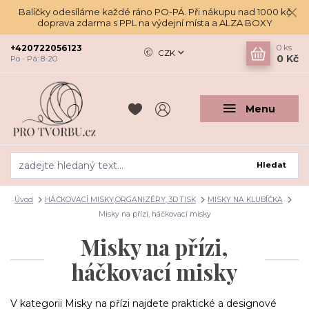
Balíčky odesíláme každé ráno PO-PÁ. Při nákupu nad 1000 kč
doprava zdarma s PPL na výdejní místa a ALZA BOXY
+420722056123
0
ks
CZK
0 Kč
Po - Pá: 8-20
Menu
Hledat
Úvod
HÁČKOVACÍ MISKY,ORGANIZÉRY, 3D TISK
MISKY NA KLUBÍČKA
Misky na přízi, háčkovací misky
Misky na přízi,
háčkovací misky
V kategorii Misky na přízi najdete praktické a designové