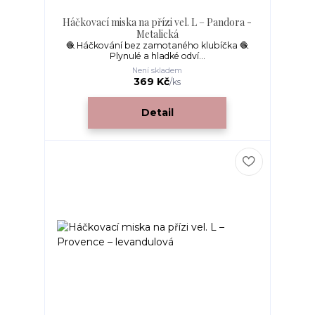
Háčkovací miska na přízi vel. L – Pandora -
Metalická
🧶 Háčkování bez zamotaného klubíčka 🧶
Plynulé a hladké odví...
Není skladem
369 Kč
/
ks
Detail