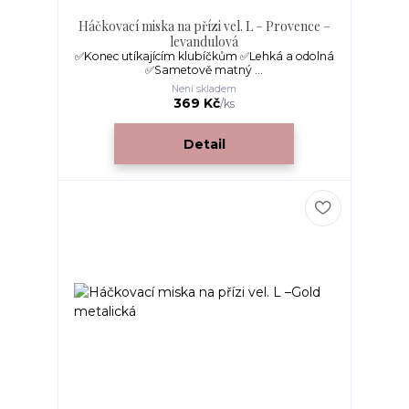
Háčkovací miska na přízi vel. L – Provence –
levandulová
✅Konec utíkajícím klubíčkům ✅Lehká a odolná
✅Sametově matný ...
Není skladem
369 Kč
/
ks
Detail