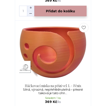
369 Kč
/
ks
Přidat do košíku
Háčkovací miska na přízi vel. L – Fénix
Silná, výrazná, nepřehlédnutelná – přesně
taková je tato ohn...
Skladem 1 ks
369 Kč
/
ks