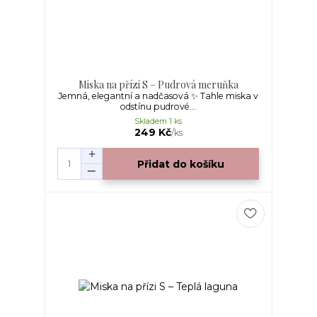
Miska na přízi S – Pudrová meruňka
Jemná, elegantní a nadčasová ✨ Tahle miska v
odstínu pudrové...
Skladem 1 ks
249 Kč
/
ks
Přidat do košíku