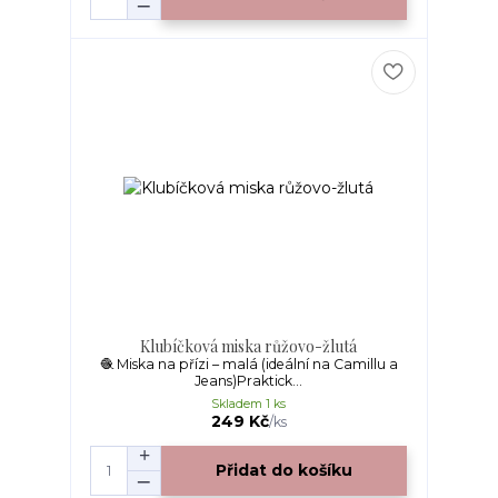
Klubíčková miska růžovo-žlutá
🧶 Miska na přízi – malá (ideální na Camillu a
Jeans)Praktick...
Skladem 1 ks
249 Kč
/
ks
Přidat do košíku