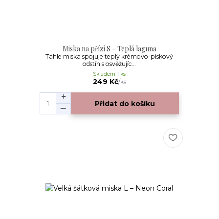
Miska na přízi S – Teplá laguna
Tahle miska spojuje teplý krémovo-pískový
odstín s osvěžujíc...
Skladem 1 ks
249 Kč
/
ks
Přidat do košíku