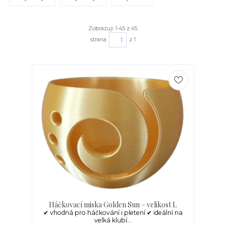
Zobrazuji 1-45 z 45
strana
z 1
Háčkovací miska Golden Sun – velikost L
✔ vhodná pro háčkování i pletení ✔ ideální na
velká klubí...