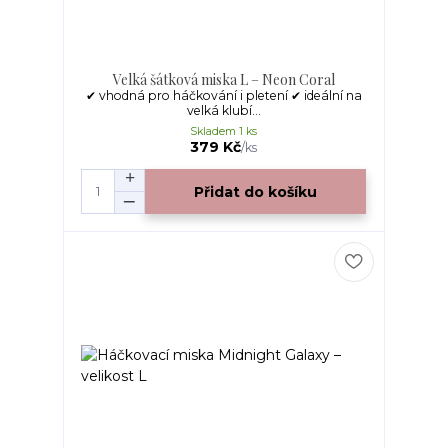
Velká šátková miska L – Neon Coral
✔ vhodná pro háčkování i pletení ✔ ideální na
velká klubí...
Skladem 1 ks
379 Kč
/
ks
Přidat do košíku