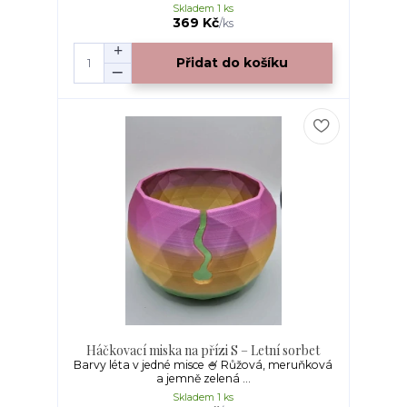
Skladem 1 ks
369 Kč
/
ks
Přidat do košíku
Háčkovací miska na přízi S – Letní sorbet
Barvy léta v jedné misce 🍧 Růžová, meruňková
a jemně zelená ...
Skladem 1 ks