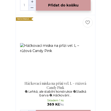
Přidat do košíku
NOVINKA
Háčkovací miska na přízi vel. L – růžová
Candy Pink
🧶 Lehká, ale stabilní konstrukce 🧶Sladká
barva 🧶 Háčkování...
Skladem 1 ks
369 Kč
/
ks