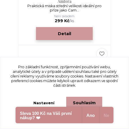
Amfora
Praktická miska střední velikosti ideální pro
příze jako Cam...
Není skladem
299 Kč
/
ks
Detail
Pro základní funkčnost, zpříjemnění používání webu,
analytické účely a v případě udělení souhlasu také pro účely
cílení reklamy využíváme soubory cookies. Nastavení vlastních
preferencí cookies můžete kdykoli upravit odkazem ve spodní
části stránek.
Souhlasím
Nastavení
Sleva 100 Kč na Váš první
Ano
Ne
nákup? ❤️
Souhlas můžete odmítnout
zde
.
Háčkovací miska na přízi vel. M – jemná