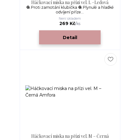
Háčkovací miska na přízi vel. L –Ledová
🧶 Proti zamotání klubíčka 🧶 Plynulé a hladké
odvíjení příze...
Není skladem
269 Kč
/
ks
Detail
Háčkovací miska na přízi vel. M – Černá