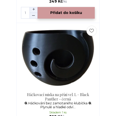
249 Kč
/
ks
Přidat do košíku
Háčkovací miska na přízi vel. L – Black
Panther - černá
🧶 Háčkování bez zamotaného klubíčka 🧶
Plynulé a hladké odví...
Skladem 1 ks