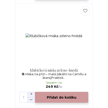
Klubíčková miska zeleno-hnědá
🧶 Miska na přízi – malá (ideální na Camillu a
Jeans)Praktick...
Skladem 1 ks
249 Kč
/
ks
Přidat do košíku