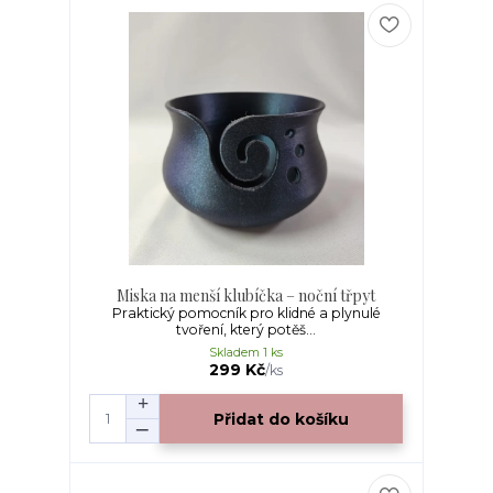
Miska na menší klubíčka – noční třpyt
Praktický pomocník pro klidné a plynulé
tvoření, který potěš...
Skladem 1 ks
299 Kč
/
ks
Přidat do košíku