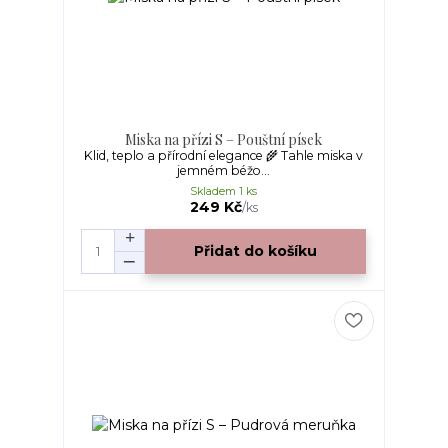
Miska na přízi S – Pouštní písek
Klid, teplo a přírodní elegance 🌾 Tahle miska v
jemném béžo...
Skladem 1 ks
249 Kč
/
ks
Přidat do košíku