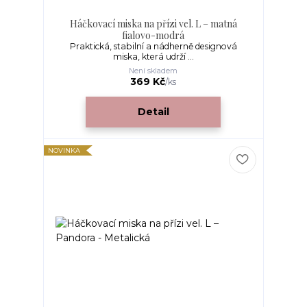
Háčkovací miska na přízi vel. L – matná
fialovo-modrá
Praktická, stabilní a nádherně designová
miska, která udrží ...
Není skladem
369 Kč
/
ks
Detail
NOVINKA