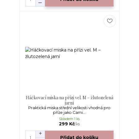
Háčkovací miska na přízi vel. M – žlutozelená
jarní
Praktická miska střední velikosti vhodná pro
příze jako Cami...
Skladem 1 ks
299 Kč
/
ks
Přidat do košíku