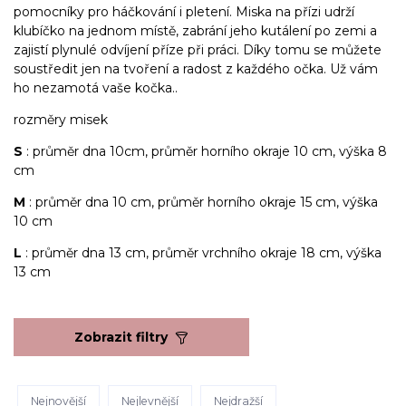
pomocníky pro háčkování i pletení. Miska na přízi udrží
klubíčko na jednom místě, zabrání jeho kutálení po zemi a
zajistí plynulé odvíjení příze při práci. Díky tomu se můžete
soustředit jen na tvoření a radost z každého očka. Už vám
ho nezamotá vaše kočka..
rozměry misek
S
: průměr dna 10cm, průměr horního okraje 10 cm, výška 8
cm
M
: průměr dna 10 cm, průměr horního okraje 15 cm, výška
10 cm
L
: průměr dna 13 cm, průměr vrchního okraje 18 cm, výška
13 cm
Zobrazit filtry
Nejnovější
Nejlevnější
Nejdražší