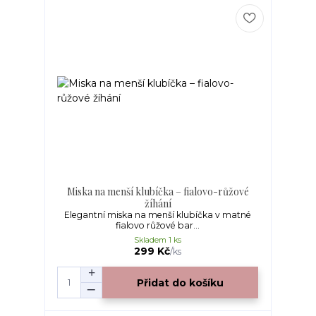
Miska na menší klubíčka – fialovo-růžové
žíhání
Elegantní miska na menší klubíčka v matné
fialovo růžové bar...
Skladem 1 ks
299 Kč
/
ks
Přidat do košíku