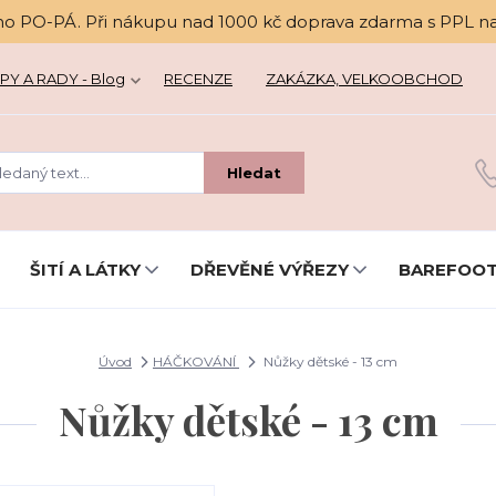
no PO-PÁ. Při nákupu nad 1000 kč doprava zdarma s PPL n
PY A RADY - Blog
RECENZE
ZAKÁZKA, VELKOOBCHOD
Hledat
ŠITÍ A LÁTKY
DŘEVĚNÉ VÝŘEZY
BAREFOOT
Úvod
HÁČKOVÁNÍ
Nůžky dětské - 13 cm
Nůžky dětské - 13 cm