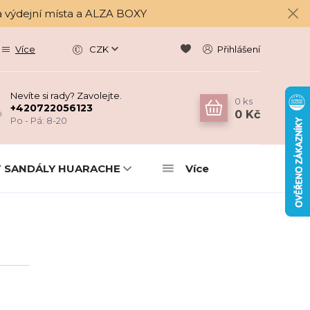
a výdejní místa a ALZA BOXY
Více
CZK
Přihlášení
Nevíte si rady? Zavolejte.
0
ks
+420722056123
0 Kč
Po - Pá: 8-20
 SANDÁLY HUARACHE
Více