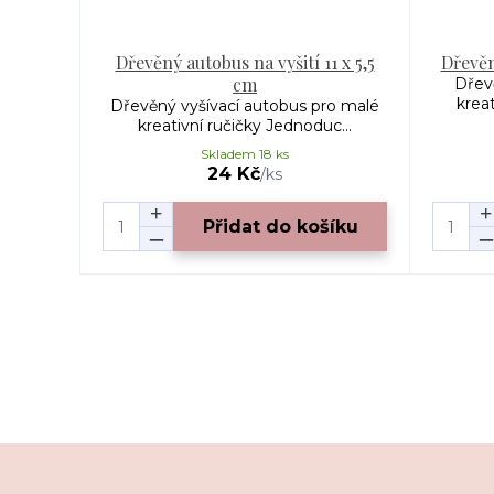
Dřevěný autobus na vyšití 11 x 5,5
Dřevěn
cm
Dřev
kreat
Dřevěný vyšívací autobus pro malé
kreativní ručičky Jednoduc...
Skladem 18 ks
24 Kč
/
ks
Přidat do košíku