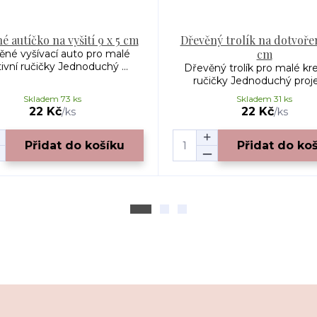
é autíčko na vyšití 9 x 5 cm
Dřevěný trolík na dotvořen
cm
ěné vyšívací auto pro malé
ivní ručičky Jednoduchý ...
Dřevěný trolík pro malé kre
ručičky Jednoduchý projek
Skladem 73 ks
Skladem 31 ks
22 Kč
22 Kč
/
ks
/
ks
Přidat do košíku
Přidat do ko