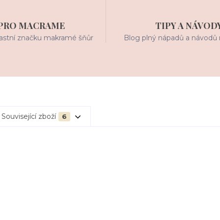
PRO MACRAME
TIPY A NÁVOD
stní značku makramé šňůr
Blog plný nápadů a návodů 
Související zboží
6