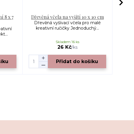
í 8 x 7
Dřevěná včela na vyšití 10 x 10 cm
Dřevěná vyšívací včela pro malé
Dře
kreativní ručičky Jednoduchý...
krea
ativní
t...
Skladem 16 ks
26 Kč
/
ks
šíku
Přidat do košíku