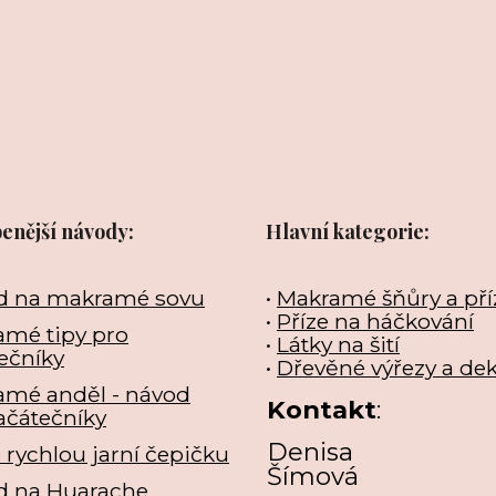
benější návody:
Hlavní kategorie:
d na makramé sovu
•
Makramé šňůry a pří
•
Příze na háčkování
mé tipy pro
•
Látky na šití
ečníky
•
Dřevěné výřezy a de
amé anděl - návod
Kontakt
:
ačátečníky
Denisa
e rychlou jarní čepičku
Šímová
d na Huarache