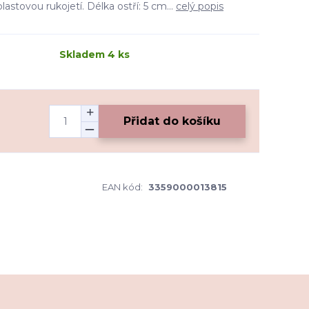
astovou rukojetí. Délka ostří: 5 cm...
celý popis
Skladem 4 ks
Přidat do košíku
EAN kód:
3359000013815