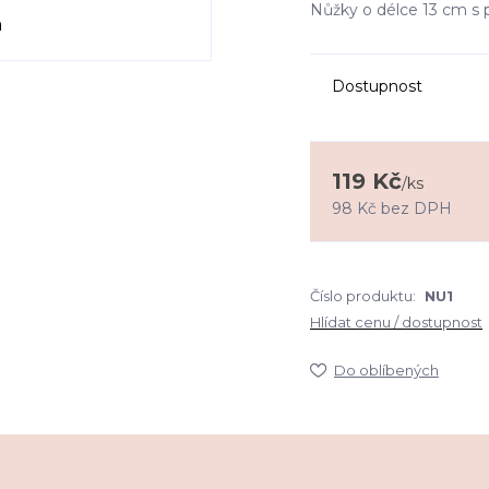
Nůžky o délce 13 cm s pl
Dostupnost
119 Kč
/
ks
98 Kč
bez DPH
Číslo produktu:
NU1
Hlídat cenu / dostupnost
Do oblíbených