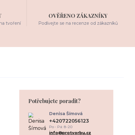
Y
OVĚŘENO ZÁKAZNÍKY
na tvoření
Podívejte se na recenze od zákazníků
Potřebujete poradit?
Denisa Šímová
+420722056123
Po - Pá: 8-20
info@protvorbu.cz