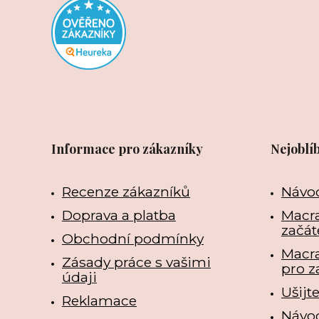
Informace pro zákazníky
Nejoblí
Recenze zákazníků
Návo
Doprava a platba
Macra
začát
Obchodní podmínky
Macr
Zásady práce s vašimi
pro z
údaji
Ušijt
Reklamace
Návo