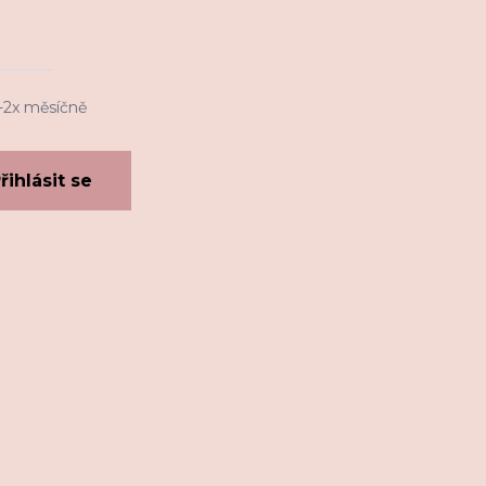
1-2x měsíčně
řihlásit se