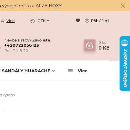
a výdejní místa a ALZA BOXY
Více
CZK
Přihlášení
Nevíte si rady? Zavolejte.
0
ks
+420722056123
0 Kč
Po - Pá: 8-20
 SANDÁLY HUARACHE
Více
o výrobu