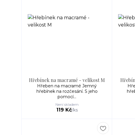
Hřebínek na macramé - velikost M
Hřebín
Hřeben na macramé Jemný
Hř
hřebínek na rozčesání. S jeho
hře
pomocí...
Není skladem
119 Kč
/
ks