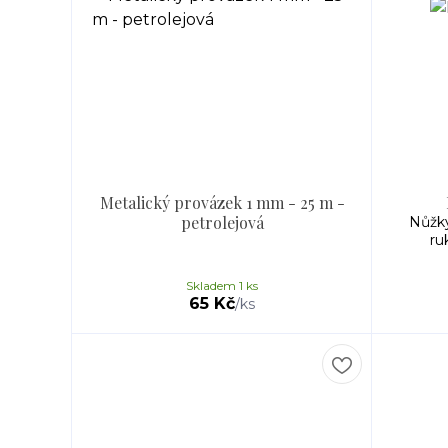
Metalický provázek 1 mm - 25 m -
petrolejová
Nůžky
ru
Skladem 1 ks
65 Kč
/
ks