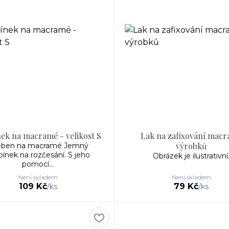
ek na macramé - velikost S
Lak na zafixování mac
výrobků
eben na macramé Jemný
bínek na rozčesání. S jeho
Obrázek je ilustrativní
pomocí...
Není skladem
Není skladem
109 Kč
79 Kč
/
ks
/
ks