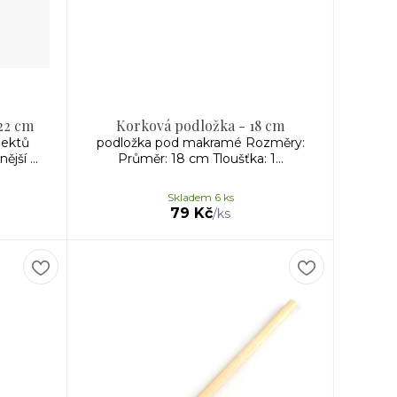
22 cm
Korková podložka - 18 cm
jektů
podložka pod makramé Rozměry:
jší ...
Průměr: 18 cm Tloušťka: 1...
Skladem 6 ks
79 Kč
/
ks