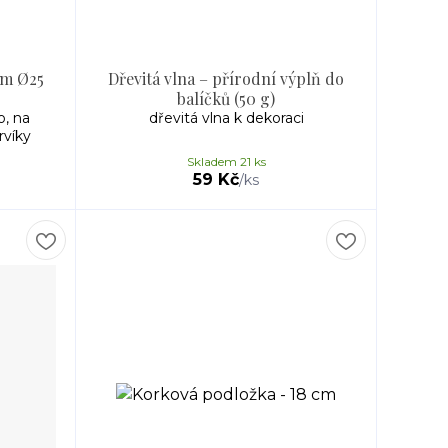
em Ø25
Dřevitá vlna – přírodní výplň do
balíčků (50 g)
o, na
dřevitá vlna k dekoraci
rvíky
Skladem 21 ks
59 Kč
/
ks