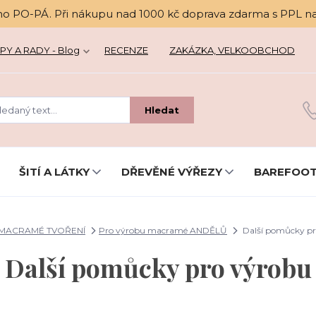
no PO-PÁ. Při nákupu nad 1000 kč doprava zdarma s PPL n
PY A RADY - Blog
RECENZE
ZAKÁZKA, VELKOOBCHOD
Hledat
ŠITÍ A LÁTKY
DŘEVĚNÉ VÝŘEZY
BAREFOOT
MACRAMÉ TVOŘENÍ
Pro výrobu macramé ANDĚLŮ
Další pomůcky pr
Další pomůcky pro výrobu