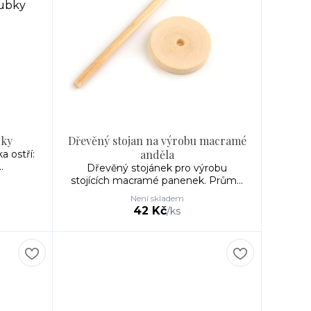
bky
Dřevěný stojan na výrobu macramé
anděla
a ostří:
.
Dřevěný stojánek pro výrobu
stojících macramé panenek. Prům...
Není skladem
42 Kč
/
ks