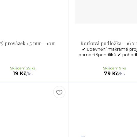
vý provázek 1,5 mm - 10m
Korková podložka - 16 x 
✔ upevnění makramé pro
pomocí špendlíků ✔ pohodlně
Skladem 29 ks
Skladem 9 ks
19 Kč
79 Kč
/
ks
/
ks