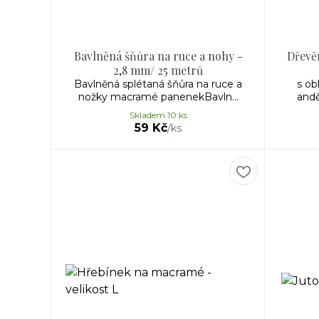
Bavlněná šňůra na ruce a nohy -
Dřevě
2,8 mm/ 25 metrů
Bavlněná splétaná šňůra na ruce a
s ob
nožky macramé panenekBavln...
andě
Skladem 10 ks
59 Kč
/
ks