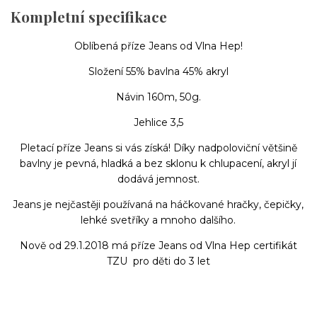
Kompletní specifikace
Oblíbená příze Jeans od Vlna Hep!
Složení 55% bavlna 45% akryl
Návin 160m, 50g.
Jehlice 3,5
Pletací příze Jeans si vás získá! Díky nadpoloviční většině
bavlny je pevná, hladká a bez sklonu k chlupacení, akryl jí
dodává jemnost.
Jeans je nejčastěji používaná na háčkované hračky, čepičky,
lehké svetříky a mnoho dalšího.
Nově od 29.1.2018 má příze Jeans od Vlna Hep certifikát
TZU pro děti do 3 let