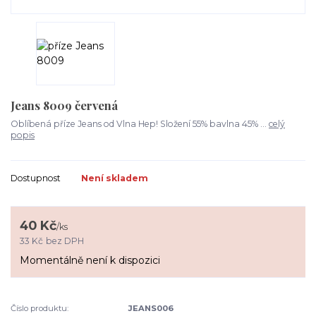
Jeans 8009 červená
Oblíbená příze Jeans od Vlna Hep! Složení 55% bavlna 45% ...
celý
popis
Dostupnost
Není skladem
40 Kč
/
ks
33 Kč
bez DPH
Momentálně není k dispozici
Číslo produktu:
JEANS006