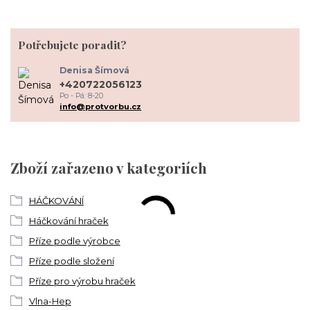
Potřebujete poradit?
Denisa Šímová
+420722056123
Po - Pá: 8-20
info@protvorbu.cz
Zboží zařazeno v kategoriích
HÁČKOVÁNÍ
Háčkování hraček
Příze podle výrobce
Příze podle složení
Příze pro výrobu hraček
Vlna-Hep