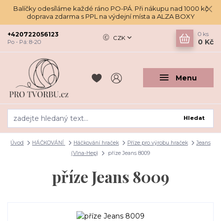
Balíčky odesíláme každé ráno PO-PÁ. Při nákupu nad 1000 kč
doprava zdarma s PPL na výdejní místa a ALZA BOXY
+420722056123
0
ks
CZK
0 Kč
Po - Pá: 8-20
Menu
Hledat
Úvod
HÁČKOVÁNÍ
Háčkování hraček
Příze pro výrobu hraček
Jeans
(Vlna-Hep)
příze Jeans 8009
příze Jeans 8009