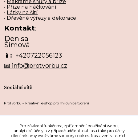
•
Makramé šňůry a příze
•
Příze na háčkování
•
Látky na šití
•
Dřevěné výřezy a dekorace
Kontakt
:
Denisa
Šímová
📱:
+420722056123
📧 info@protvorbu.cz
Sociální sítě
ProTvorbu – kreativní e-shop pro milovnice tvoření
Pro základní funkčnost, zpříjemnění používání webu,
analytické účely a v případě udělení souhlasu také pro účely
cílení reklamy využíváme soubory cookies. Nastavení vlastních