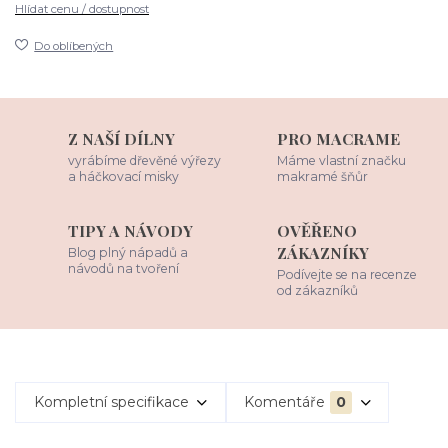
Hlídat cenu / dostupnost
Do oblíbených
Z NAŠÍ DÍLNY
PRO MACRAME
vyrábíme dřevěné výřezy
Máme vlastní značku
a háčkovací misky
makramé šňůr
TIPY A NÁVODY
OVĚŘENO
ZÁKAZNÍKY
Blog plný nápadů a
návodů na tvoření
Podívejte se na recenze
od zákazníků
Kompletní specifikace
Komentáře
0