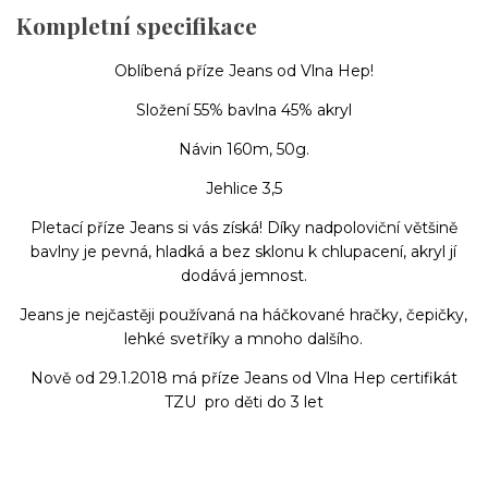
Kompletní specifikace
Oblíbená příze Jeans od Vlna Hep!
Složení 55% bavlna 45% akryl
Návin 160m, 50g.
Jehlice 3,5
Pletací příze Jeans si vás získá! Díky nadpoloviční většině
bavlny je pevná, hladká a bez sklonu k chlupacení, akryl jí
dodává jemnost.
Jeans je nejčastěji používaná na háčkované hračky, čepičky,
lehké svetříky a mnoho dalšího.
Nově od 29.1.2018 má příze Jeans od Vlna Hep certifikát
TZU pro děti do 3 let