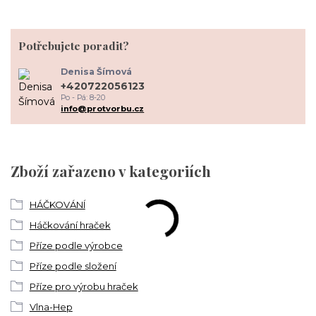
Potřebujete poradit?
Denisa Šímová
+420722056123
Po - Pá: 8-20
info@protvorbu.cz
Zboží zařazeno v kategoriích
HÁČKOVÁNÍ
Háčkování hraček
Příze podle výrobce
Příze podle složení
Příze pro výrobu hraček
Vlna-Hep