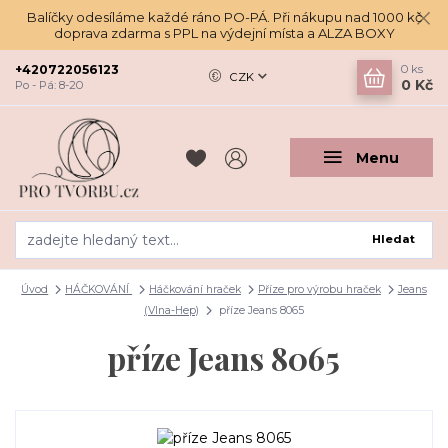
Balíčky odesíláme každé ráno PO-PÁ. Při nákupu nad 1000 kč
doprava zdarma s PPL na výdejní místa a ALZA BOXY
+420722056123
0
ks
CZK
0 Kč
Po - Pá: 8-20
Menu
Hledat
Úvod
HÁČKOVÁNÍ
Háčkování hraček
Příze pro výrobu hraček
Jeans
(Vlna-Hep)
příze Jeans 8065
příze Jeans 8065