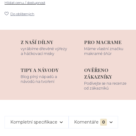
Hlídat cenu / dostupnost
Do oblíbených
Z NAŠÍ DÍLNY
PRO MACRAME
vyrábíme dřevěné výřezy
Máme vlastní značku
a háčkovací misky
makramé šňůr
TIPY A NÁVODY
OVĚŘENO
ZÁKAZNÍKY
Blog plný nápadů a
návodů na tvoření
Podívejte se na recenze
od zákazníků
Kompletní specifikace
Komentáře
0