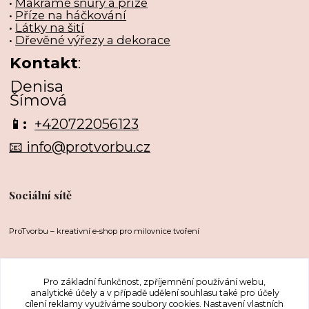
•
Makramé šňůry a příze
•
Příze na háčkování
•
Látky na šití
•
Dřevěné výřezy a dekorace
Kontakt
:
Denisa
Šímová
📱:
+420722056123
📧 info@protvorbu.cz
Sociální sítě
ProTvorbu – kreativní e-shop pro milovnice tvoření
Pro základní funkčnost, zpříjemnění používání webu,
analytické účely a v případě udělení souhlasu také pro účely
cílení reklamy využíváme soubory cookies. Nastavení vlastních