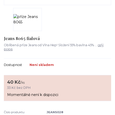
Jeans 8065 fialová
Oblíbená příze Jeans od Vlna Hep! Složení 55% bavlna 45% ...
celý
popis
Dostupnost
Není skladem
40 Kč
/
ks
33 Kč
bez DPH
Momentálně není k dispozici
Číslo produktu:
JEANS028