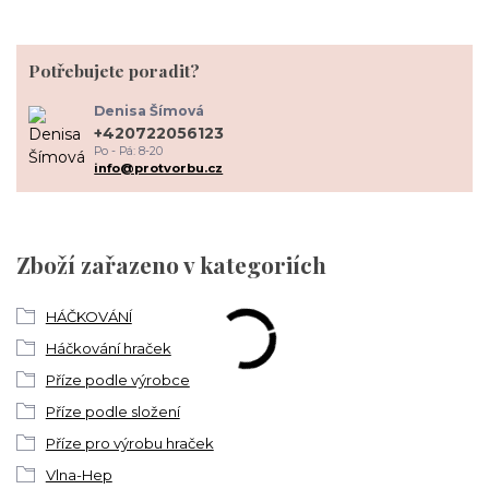
Potřebujete poradit?
Denisa Šímová
+420722056123
Po - Pá: 8-20
info@protvorbu.cz
Zboží zařazeno v kategoriích
HÁČKOVÁNÍ
Háčkování hraček
Příze podle výrobce
Příze podle složení
Příze pro výrobu hraček
Vlna-Hep