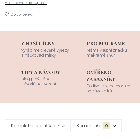
Hlídat cenu / dostupnost
Do oblíbených
Z NAŠÍ DÍLNY
PRO MACRAME
vyrábíme dřevěné výřezy
Máme vlastní značku
a háčkovací misky
makramé šňůr
TIPY A NÁVODY
OVĚŘENO
ZÁKAZNÍKY
Blog plný nápadů a
návodů na tvoření
Podívejte se na recenze
od zákazníků
Kompletní specifikace
Komentáře
0