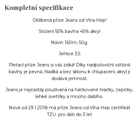
Kompletní specifikace
Oblíbená příze Jeans od Vlna Hep!
Složení 55% bavlna 45% akryl
Návin 160m, 50g.
Jehlice 3,5
Pletací příze Jeans si vás získá! Díky nadpoloviční většině
bavlny je pevná, hladká a bez sklonu k chlupacení, akryl jí
dodává jemnost.
Jeans je nejčastěji používaná na háčkované hračky, čepičky,
lehké svetříky a mnoho dalšího.
Nově od 29.1.2018 má příze Jeans od Vlna Hep certifikát
TZU pro děti do 3 let