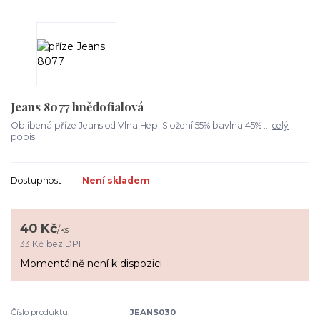
Jeans 8077 hnědofialová
Oblíbená příze Jeans od Vlna Hep! Složení 55% bavlna 45% ...
celý
popis
Dostupnost
Není skladem
40 Kč
/
ks
33 Kč
bez DPH
Momentálně není k dispozici
Číslo produktu:
JEANS030