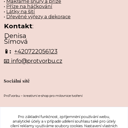
•
Makramé šňůry a příze
•
Příze na háčkování
•
Látky na šití
•
Dřevěné výřezy a dekorace
Kontakt
:
Denisa
Šímová
📱:
+420722056123
📧 info@protvorbu.cz
Sociální sítě
ProTvorbu – kreativní e-shop pro milovnice tvoření
Pro základní funkčnost, zpříjemnění používání webu,
analytické účely a v případě udělení souhlasu také pro účely
cílení reklamy využíváme soubory cookies. Nastavení vlastních