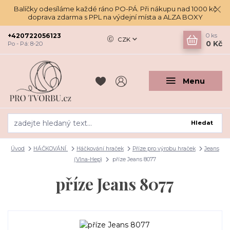
Balíčky odesíláme každé ráno PO-PÁ. Při nákupu nad 1000 kč
doprava zdarma s PPL na výdejní místa a ALZA BOXY
+420722056123
0
ks
CZK
0 Kč
Po - Pá: 8-20
Menu
Hledat
Úvod
HÁČKOVÁNÍ
Háčkování hraček
Příze pro výrobu hraček
Jeans
(Vlna-Hep)
příze Jeans 8077
příze Jeans 8077