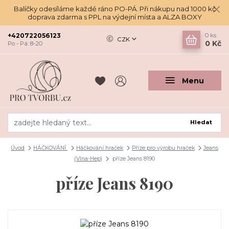
Balíčky odesíláme každé ráno PO-PÁ. Při nákupu nad 1000 kč
doprava zdarma s PPL na výdejní místa a ALZA BOXY
+420722056123
0
ks
CZK
0 Kč
Po - Pá: 8-20
Menu
Hledat
Úvod
HÁČKOVÁNÍ
Háčkování hraček
Příze pro výrobu hraček
Jeans
(Vlna-Hep)
příze Jeans 8190
příze Jeans 8190