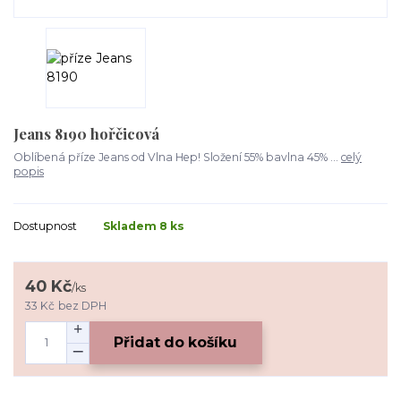
Jeans 8190 hořčicová
Oblíbená příze Jeans od Vlna Hep! Složení 55% bavlna 45% ...
celý
popis
Dostupnost
Skladem 8 ks
40 Kč
/
ks
33 Kč
bez DPH
Přidat do košíku