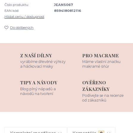
Číslo produktu:
JEANS067
EAN kód:
8594180812116
Hlídat cenu / dostupnost
Do oblíbených
Z NAŠÍ DÍLNY
PRO MACRAME
vyrábíme dřevěné výřezy
Máme vlastní značku
a háčkovací misky
makramé šňůr
TIPY A NÁVODY
OVĚŘENO
ZÁKAZNÍKY
Blog plný nápadů a
návodů na tvoření
Podívejte se na recenze
od zákazníků