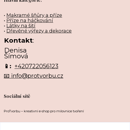
•
Makramé šňůry a příze
•
Příze na háčkování
•
Látky na šití
•
Dřevěné výřezy a dekorace
Kontakt
:
Denisa
Šímová
📱:
+420722056123
📧 info@protvorbu.cz
Sociální sítě
ProTvorbu – kreativní e-shop pro milovnice tvoření