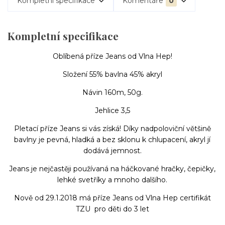
Kompletní specifikace
Komentáře
0
Kompletní specifikace
Oblíbená příze Jeans od Vlna Hep!
Složení 55% bavlna 45% akryl
Návin 160m, 50g.
Jehlice 3,5
Pletací příze Jeans si vás získá! Díky nadpoloviční většině
bavlny je pevná, hladká a bez sklonu k chlupacení, akryl jí
dodává jemnost.
Jeans je nejčastěji používaná na háčkované hračky, čepičky,
lehké svetříky a mnoho dalšího.
Nově od 29.1.2018 má příze Jeans od Vlna Hep certifikát
TZU pro děti do 3 let