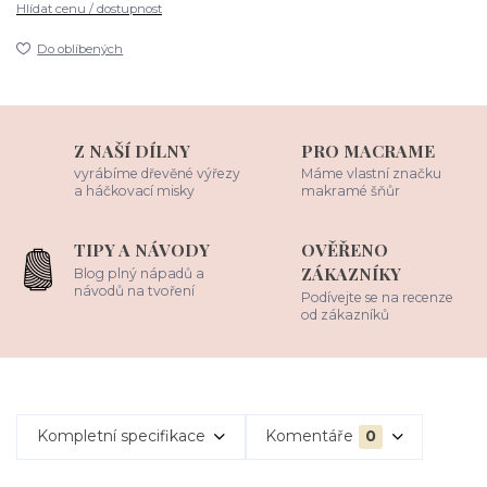
Hlídat cenu / dostupnost
Do oblíbených
Z NAŠÍ DÍLNY
PRO MACRAME
vyrábíme dřevěné výřezy
Máme vlastní značku
a háčkovací misky
makramé šňůr
TIPY A NÁVODY
OVĚŘENO
ZÁKAZNÍKY
Blog plný nápadů a
návodů na tvoření
Podívejte se na recenze
od zákazníků
Kompletní specifikace
Komentáře
0