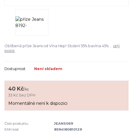
Oblíbená příze Jeans od Vlna Hep! Složení 55% bavlna 45% ...
celý
popis
Dostupnost
Není skladem
40 Kč
/
ks
33 Kč
bez DPH
Momentálně není k dispozici
Číslo produktu:
JEANS069
EAN kód:
8594180810129