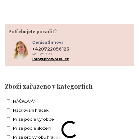
Potřebujete poradit?
Denisa Šímová
+420722056123
Po - Pá: 8-20
info@protvorbu.cz
Zboží zařazeno v kategoriích
HÁČKOVÁNÍ
Háčkování hraček
Příze podle výrobce
Příze podle složení
Příze pro výrobu hraček