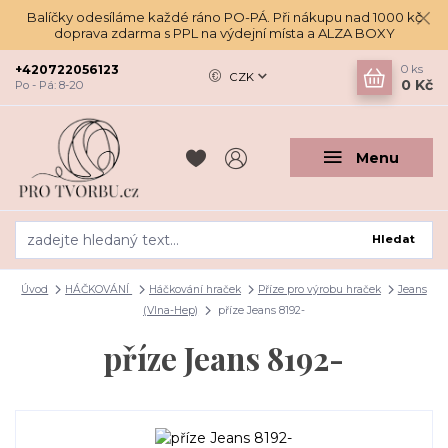
Balíčky odesíláme každé ráno PO-PÁ. Při nákupu nad 1000 kč
doprava zdarma s PPL na výdejní místa a ALZA BOXY
+420722056123
0
ks
CZK
0 Kč
Po - Pá: 8-20
Menu
Hledat
Úvod
HÁČKOVÁNÍ
Háčkování hraček
Příze pro výrobu hraček
Jeans
(Vlna-Hep)
příze Jeans 8192-
příze Jeans 8192-