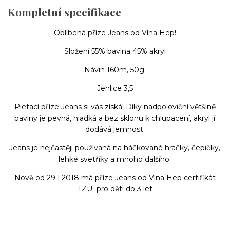
Kompletní specifikace
Oblíbená příze Jeans od Vlna Hep!
Složení 55% bavlna 45% akryl
Návin 160m, 50g.
Jehlice 3,5
Pletací příze Jeans si vás získá! Díky nadpoloviční většině
bavlny je pevná, hladká a bez sklonu k chlupacení, akryl jí
dodává jemnost.
Jeans je nejčastěji používaná na háčkované hračky, čepičky,
lehké svetříky a mnoho dalšího.
Nově od 29.1.2018 má příze Jeans od Vlna Hep certifikát
TZU pro děti do 3 let