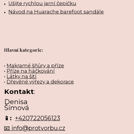
Ušijte rychlou jarní čepičku
Návod na Huarache barefoot sandále
Hlavní kategorie:
•
Makramé šňůry a příze
•
Příze na háčkování
•
Látky na šití
•
Dřevěné výřezy a dekorace
Kontakt
:
Denisa
Šímová
📱:
+420722056123
📧 info@protvorbu.cz