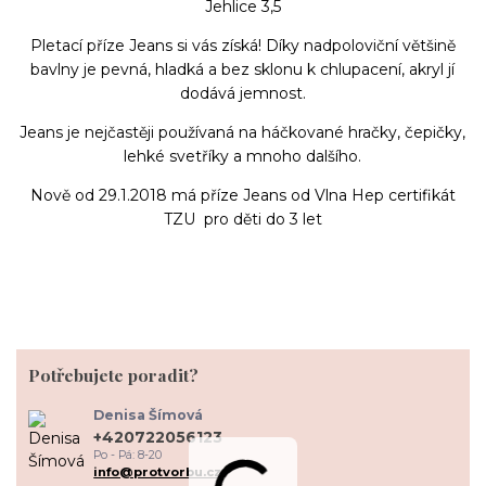
Jehlice 3,5
Pletací příze Jeans si vás získá! Díky nadpoloviční většině
bavlny je pevná, hladká a bez sklonu k chlupacení, akryl jí
dodává jemnost.
Jeans je nejčastěji používaná na háčkované hračky, čepičky,
lehké svetříky a mnoho dalšího.
Nově od 29.1.2018 má příze Jeans od Vlna Hep certifikát
TZU pro děti do 3 let
Potřebujete poradit?
Denisa Šímová
+420722056123
Po - Pá: 8-20
info@protvorbu.cz