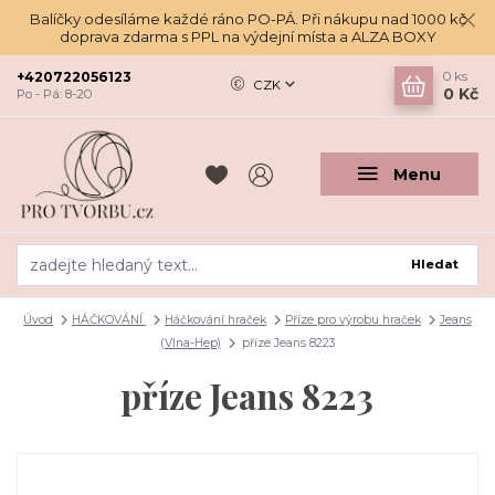
Balíčky odesíláme každé ráno PO-PÁ. Při nákupu nad 1000 kč
doprava zdarma s PPL na výdejní místa a ALZA BOXY
+420722056123
0
ks
CZK
0 Kč
Po - Pá: 8-20
Menu
Hledat
Úvod
HÁČKOVÁNÍ
Háčkování hraček
Příze pro výrobu hraček
Jeans
(Vlna-Hep)
příze Jeans 8223
příze Jeans 8223