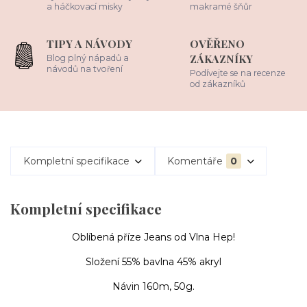
a háčkovací misky
makramé šňůr
TIPY A NÁVODY
OVĚŘENO
ZÁKAZNÍKY
Blog plný nápadů a
návodů na tvoření
Podívejte se na recenze
od zákazníků
Kompletní specifikace
Komentáře
0
Kompletní specifikace
Oblíbená příze Jeans od Vlna Hep!
Složení 55% bavlna 45% akryl
Návin 160m, 50g.