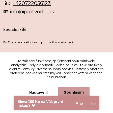
📱:
+420722056123
📧 info@protvorbu.cz
Sociální sítě
ProTvorbu – kreativní e-shop pro milovnice tvoření
Pro základní funkčnost, zpříjemnění používání webu,
analytické účely a v případě udělení souhlasu také pro účely
cílení reklamy využíváme soubory cookies. Nastavení vlastních
preferencí cookies můžete kdykoli upravit odkazem ve spodní
části stránek.
Upravit sběr cookies.
Souhlasím
Nastavení
Sleva 100 Kč na Váš první
...protože nás to baví
Ano
Ne
nákup? ❤️
Souhlas můžete odmítnout
zde
.
Vytvořeno na
Eshop-rychle.cz