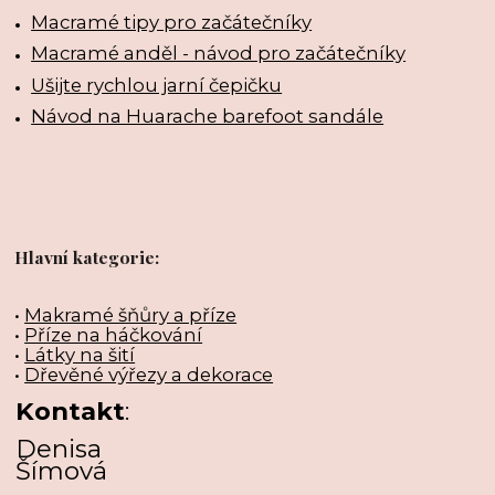
Macramé tipy pro začátečníky
Macramé anděl - návod pro začátečníky
Ušijte rychlou jarní čepičku
Návod na Huarache barefoot sandále
Hlavní kategorie:
•
Makramé šňůry a příze
•
Příze na háčkování
•
Látky na šití
•
Dřevěné výřezy a dekorace
Kontakt
:
Denisa
Šímová