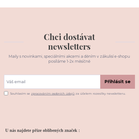
Chci dostávat
newsletters
Maily s novinkami, speciálními akcemi a děním v zákulisí e-shopu
posíláme 1-2x měsíčně
Přihlásit se
Souhlasím se
zpracováním osobních údajů
za účelem rozesílky newsletteru.
U nás najdete příze oblíbených značek :