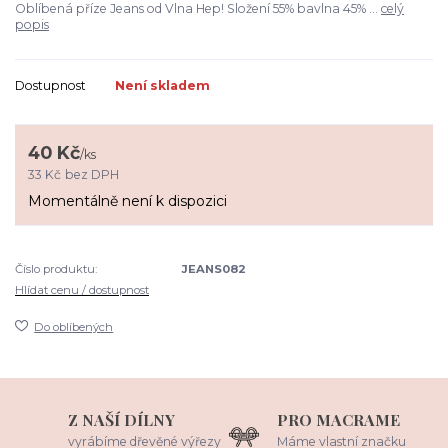
Oblíbená příze Jeans od Vlna Hep! Složení 55% bavlna 45% ...
celý
popis
Dostupnost
Není skladem
40 Kč
/
ks
33 Kč
bez DPH
Momentálně není k dispozici
Číslo produktu:
JEANS082
Hlídat cenu / dostupnost
Do oblíbených
Z NAŠÍ DÍLNY
PRO MACRAME
vyrábíme dřevěné výřezy
Máme vlastní značku