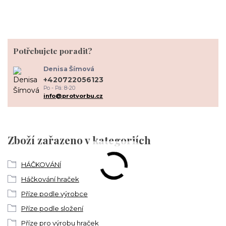
Potřebujete poradit?
Denisa Šímová
+420722056123
Po - Pá: 8-20
info@protvorbu.cz
Zboží zařazeno v kategoriích
HÁČKOVÁNÍ
Háčkování hraček
Příze podle výrobce
Příze podle složení
Příze pro výrobu hraček