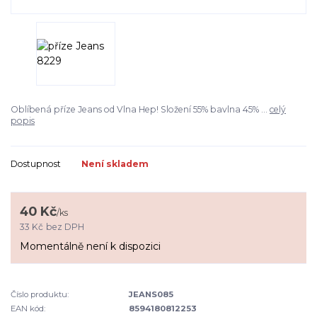
Oblíbená příze Jeans od Vlna Hep! Složení 55% bavlna 45% ...
celý
popis
Dostupnost
Není skladem
40 Kč
/
ks
33 Kč
bez DPH
Momentálně není k dispozici
Číslo produktu:
JEANS085
EAN kód:
8594180812253