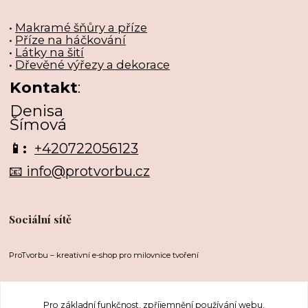
•
Makramé šňůry a příze
•
Příze na háčkování
•
Látky na šití
•
Dřevěné výřezy a dekorace
Kontakt
:
Denisa
Šímová
📱:
+420722056123
📧 info@protvorbu.cz
Sociální sítě
ProTvorbu – kreativní e-shop pro milovnice tvoření
Pro základní funkčnost, zpříjemnění používání webu,