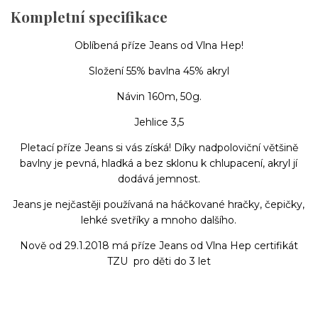
Kompletní specifikace
Oblíbená příze Jeans od Vlna Hep!
Složení 55% bavlna 45% akryl
Návin 160m, 50g.
Jehlice 3,5
Pletací příze Jeans si vás získá! Díky nadpoloviční většině
bavlny je pevná, hladká a bez sklonu k chlupacení, akryl jí
dodává jemnost.
Jeans je nejčastěji používaná na háčkované hračky, čepičky,
lehké svetříky a mnoho dalšího.
Nově od 29.1.2018 má příze Jeans od Vlna Hep certifikát
TZU pro děti do 3 let