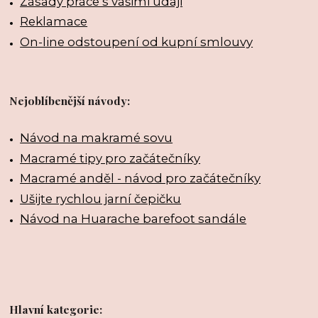
Zásady práce s vašimi údaji
Reklamace
On-line odstoupení od kupní smlouvy
Nejoblíbenější návody:
Návod na makramé sovu
Macramé tipy pro začátečníky
Macramé anděl - návod pro začátečníky
Ušijte rychlou jarní čepičku
Návod na Huarache barefoot sandále
Hlavní kategorie: