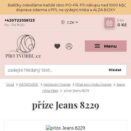
Balíčky odesíláme každé ráno PO-PÁ. Při nákupu nad 1000 kč
doprava zdarma s PPL na výdejní místa a ALZA BOXY
+420722056123
0
ks
CZK
0 Kč
Po - Pá: 8-20
Menu
Hledat
Úvod
HÁČKOVÁNÍ
Háčkování hraček
Příze pro výrobu hraček
Jeans
(Vlna-Hep)
příze Jeans 8229
příze Jeans 8229