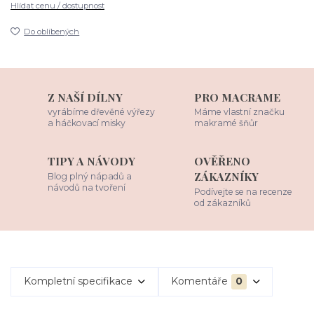
Hlídat cenu / dostupnost
Do oblíbených
Z NAŠÍ DÍLNY
PRO MACRAME
vyrábíme dřevěné výřezy
Máme vlastní značku
a háčkovací misky
makramé šňůr
TIPY A NÁVODY
OVĚŘENO
ZÁKAZNÍKY
Blog plný nápadů a
návodů na tvoření
Podívejte se na recenze
od zákazníků
Kompletní specifikace
Komentáře
0