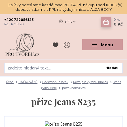
Balíčky odesíláme každé ráno PO-PÁ. Při nákupu nad 1000 kč
doprava zdarma s PPL na výdejní místa a ALZA BOXY
+420722056123
0
ks
CZK
0 Kč
Po - Pá: 8-20
Menu
Hledat
Úvod
HÁČKOVÁNÍ
Háčkování hraček
Příze pro výrobu hraček
Jeans
(Vlna-Hep)
příze Jeans 8235
příze Jeans 8235