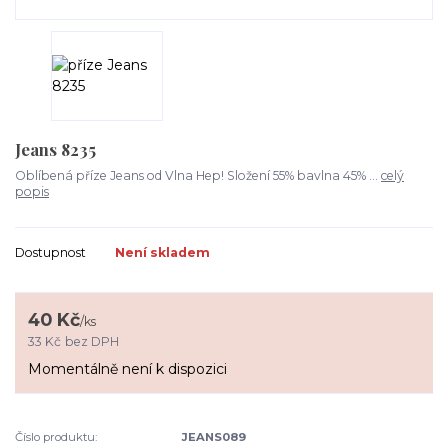
Jeans 8235
Oblíbená příze Jeans od Vlna Hep! Složení 55% bavlna 45% ...
celý
popis
Dostupnost
Není skladem
40 Kč
/
ks
33 Kč
bez DPH
Momentálně není k dispozici
Číslo produktu:
JEANS089