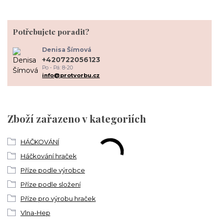
Potřebujete poradit?
Denisa Šímová
+420722056123
Po - Pá: 8-20
info@protvorbu.cz
Zboží zařazeno v kategoriích
HÁČKOVÁNÍ
Háčkování hraček
Příze podle výrobce
Příze podle složení
Příze pro výrobu hraček
Vlna-Hep