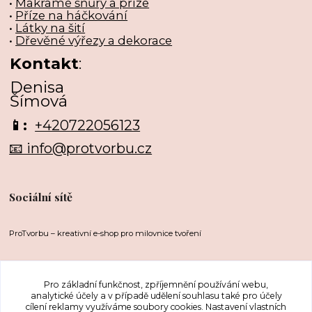
•
Makramé šňůry a příze
•
Příze na háčkování
•
Látky na šití
•
Dřevěné výřezy a dekorace
Kontakt
:
Denisa
Šímová
📱:
+420722056123
📧 info@protvorbu.cz
Sociální sítě
ProTvorbu – kreativní e-shop pro milovnice tvoření
Pro základní funkčnost, zpříjemnění používání webu,
analytické účely a v případě udělení souhlasu také pro účely
cílení reklamy využíváme soubory cookies. Nastavení vlastních