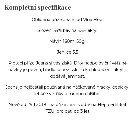
Kompletní specifikace
Oblíbená příze Jeans od Vlna Hep!
Složení 55% bavlna 45% akryl
Návin 160m, 50g.
Jehlice 3,5
Pletací příze Jeans si vás získá! Díky nadpoloviční většině
bavlny je pevná, hladká a bez sklonu k chlupacení, akryl jí
dodává jemnost.
Jeans je nejčastěji používaná na háčkované hračky, čepičky,
lehké svetříky a mnoho dalšího.
Nově od 29.1.2018 má příze Jeans od Vlna Hep certifikát
TZU pro děti do 3 let