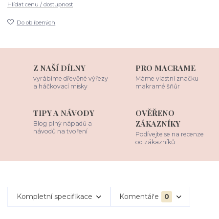
Hlídat cenu / dostupnost
Do oblíbených
Z NAŠÍ DÍLNY
PRO MACRAME
vyrábíme dřevěné výřezy
Máme vlastní značku
a háčkovací misky
makramé šňůr
TIPY A NÁVODY
OVĚŘENO
ZÁKAZNÍKY
Blog plný nápadů a
návodů na tvoření
Podívejte se na recenze
od zákazníků
Kompletní specifikace
Komentáře
0