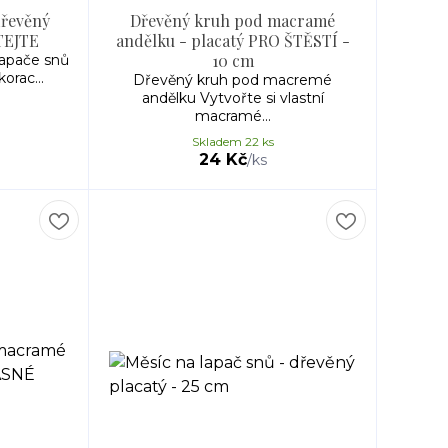
dřevěný
Dřevěný kruh pod macramé
ÍTEJTE
andělku - placatý PRO ŠTĚSTÍ -
10 cm
lapače snů
orac...
Dřevěný kruh pod macremé
andělku Vytvořte si vlastní
macramé...
Skladem 22 ks
24 Kč
/
ks