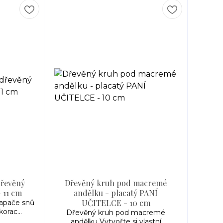
dřevěný
Dřevěný kruh pod macremé
- 11 cm
andělku - placatý PANÍ
UČITELCE - 10 cm
lapače snů
orac...
Dřevěný kruh pod macremé
andělku Vytvořte si vlastní