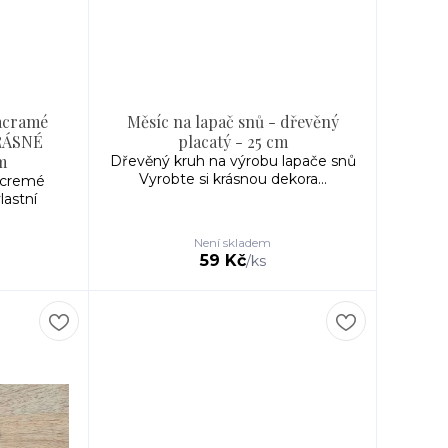
acramé
Měsíc na lapač snů - dřevěný
KRÁSNÉ
placatý - 25 cm
m
Dřevěný kruh na výrobu lapače snů
Vyrobte si krásnou dekora...
acremé
lastní
Není skladem
59 Kč
/
ks