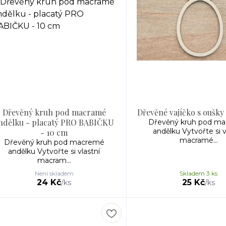
Dřevěný kruh pod macramé
Dřevěné vajíčko s oušky
ndělku - placatý PRO BABIČKU
Dřevěný kruh pod m
andělku Vytvořte si v
- 10 cm
macramé...
Dřevěný kruh pod macremé
andělku Vytvořte si vlastní
macram...
Není skladem
Skladem 3 ks
24 Kč
25 Kč
/
ks
/
ks