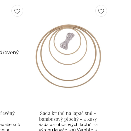
dřevěný
Sada kruhů na lapač snů -
m
bambusový plochý - 4 kusy
lapače snů
Sada bambusových kruhů na
orac...
výrobu lapače snů Vyrobte si