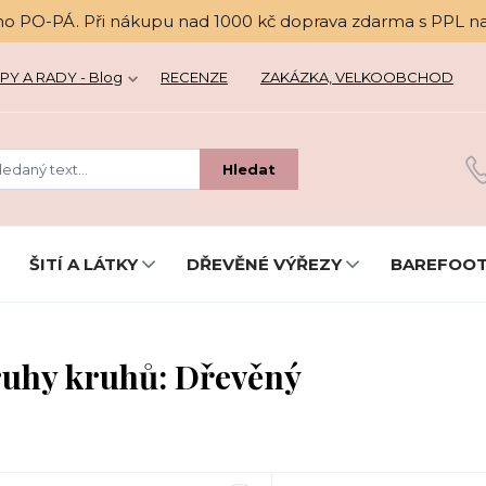
no PO-PÁ. Při nákupu nad 1000 kč doprava zdarma s PPL n
PY A RADY - Blog
RECENZE
ZAKÁZKA, VELKOOBCHOD
Hledat
ŠITÍ A LÁTKY
DŘEVĚNÉ VÝŘEZY
BAREFOOT
uhy kruhů: Dřevěný