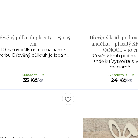
řevěný půlkruh placatý - 25 x 15
Dřevěný kruh pod m
cm
andělku - placatý 
VÁNOCE - 10 c
Dřevěný půlkruh na macramé
vorbu Dřevěný půlkruh je ideáln...
Dřevěný kruh pod m
andělku Vytvořte si v
macramé...
Skladem 1 ks
Skladem 82 ks
35 Kč
24 Kč
/
ks
/
ks