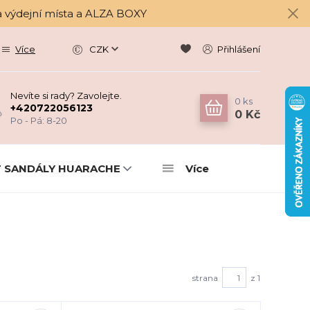
a výdejní místa a ALZA BOXY
Více
CZK
Přihlášení
Nevíte si rady? Zavolejte.
0
ks
+420722056123
0 Kč
Po - Pá: 8-20
 SANDÁLY HUARACHE
Více
strana
z 1