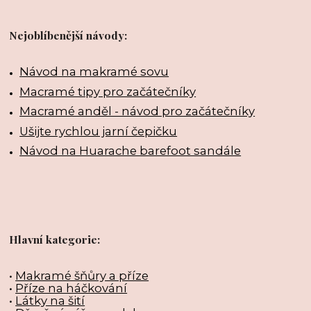
Nejoblíbenější návody:
Návod na makramé sovu
Macramé tipy pro začátečníky
Macramé anděl - návod pro začátečníky
Ušijte rychlou jarní čepičku
Návod na Huarache barefoot sandále
Hlavní kategorie:
•
Makramé šňůry a příze
•
Příze na háčkování
•
Látky na šití