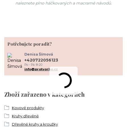
naleznete plno háčkovaných a macramé návodů.
Potřebujete poradit?
Denisa Šímová
+420722056123
Po - Pá: 8-20
info@protvorbu.cz
Zboží zařazeno v kategoriích
Kovové produkty
Kruhy dřevěné
Dřevěné kruhy a kroužky