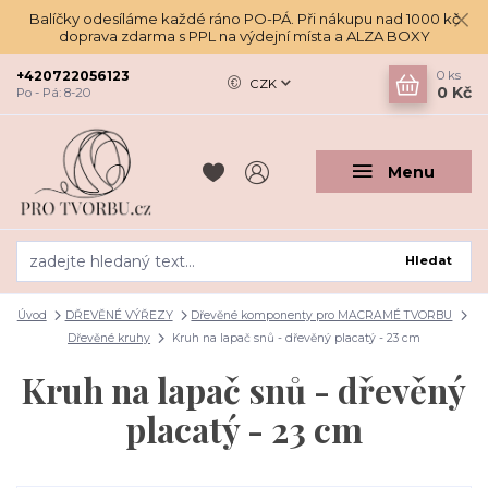
Balíčky odesíláme každé ráno PO-PÁ. Při nákupu nad 1000 kč
doprava zdarma s PPL na výdejní místa a ALZA BOXY
+420722056123
0
ks
CZK
0 Kč
Po - Pá: 8-20
Menu
Hledat
Úvod
DŘEVĚNÉ VÝŘEZY
Dřevěné komponenty pro MACRAMÉ TVORBU
Dřevěné kruhy
Kruh na lapač snů - dřevěný placatý - 23 cm
Kruh na lapač snů - dřevěný
placatý - 23 cm