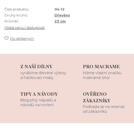
Číslo produktu:
04-12
Druhy kruhů:
Dřevěný
Průměr:
23 cm
Hlídat cenu / dostupnost
Do oblíbených
Z NAŠÍ DÍLNY
PRO MACRAME
vyrábíme dřevěné výřezy
Máme vlastní značku
a háčkovací misky
makramé šňůr
TIPY A NÁVODY
OVĚŘENO
ZÁKAZNÍKY
Blog plný nápadů a
návodů na tvoření
Podívejte se na recenze
od zákazníků