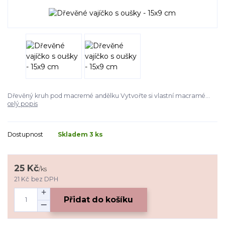
Dřevěný kruh pod macremé andělku Vytvořte si vlastní macramé...
celý popis
Dostupnost
Skladem 3 ks
25 Kč
/
ks
21 Kč
bez DPH
Přidat do košíku