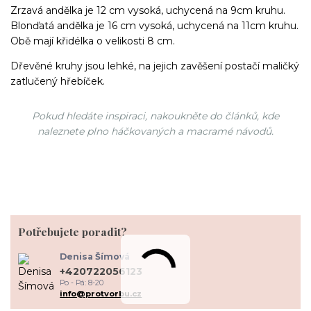
Zrzavá andělka je 12 cm vysoká, uchycená na 9cm kruhu.
Blonďatá andělka je 16 cm vysoká, uchycená na 11cm kruhu.
Obě mají křidélka o velikosti 8 cm.
Dřevěné kruhy jsou lehké, na jejich zavěšení postačí maličký
zatlučený hřebíček.
Pokud hledáte inspiraci, nakoukněte do článků, kde
naleznete plno háčkovaných a macramé návodů.
Potřebujete poradit?
Denisa Šímová
+420722056123
Po - Pá: 8-20
info@protvorbu.cz