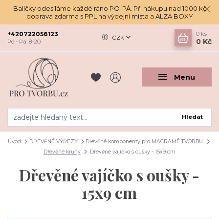
Balíčky odesíláme každé ráno PO-PÁ. Při nákupu nad 1000 kč
doprava zdarma s PPL na výdejní místa a ALZA BOXY
+420722056123
0
ks
CZK
0 Kč
Po - Pá: 8-20
Menu
Hledat
Úvod
DŘEVĚNÉ VÝŘEZY
Dřevěné komponenty pro MACRAMÉ TVORBU
Dřevěné kruhy
Dřevěné vajíčko s oušky - 15x9 cm
Dřevěné vajíčko s oušky -
15x9 cm