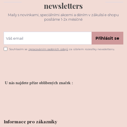
newsletters
Maily s novinkami, speciálními akcemi a děním v zákulisí e-shopu
posíláme 1-2x měsíčně
Přihlásit se
Souhlasím se
zpracováním osobních údajů
za účelem rozesílky newsletteru.
U nás najdete příze oblíbených značek :
Informace pro zákazníky