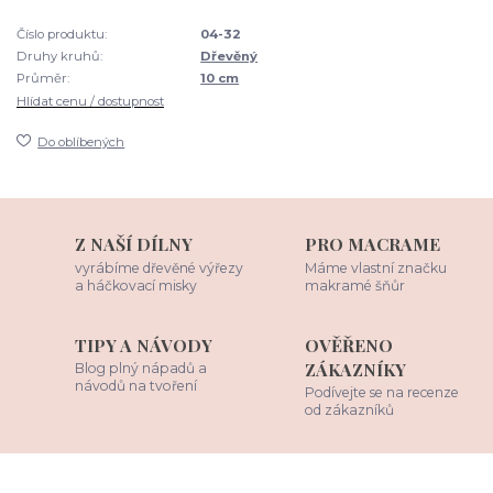
Číslo produktu:
04-32
Druhy kruhů:
Dřevěný
Průměr:
10 cm
Hlídat cenu / dostupnost
Do oblíbených
Z NAŠÍ DÍLNY
PRO MACRAME
vyrábíme dřevěné výřezy
Máme vlastní značku
a háčkovací misky
makramé šňůr
TIPY A NÁVODY
OVĚŘENO
ZÁKAZNÍKY
Blog plný nápadů a
návodů na tvoření
Podívejte se na recenze
od zákazníků