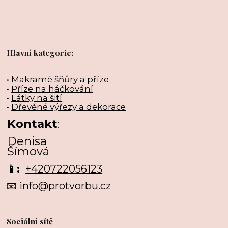
Hlavní kategorie:
•
Makramé šňůry a příze
•
Příze na háčkování
•
Látky na šití
•
Dřevěné výřezy a dekorace
Kontakt
:
Denisa
Šímová
📱:
+420722056123
📧 info@protvorbu.cz
Sociální sítě