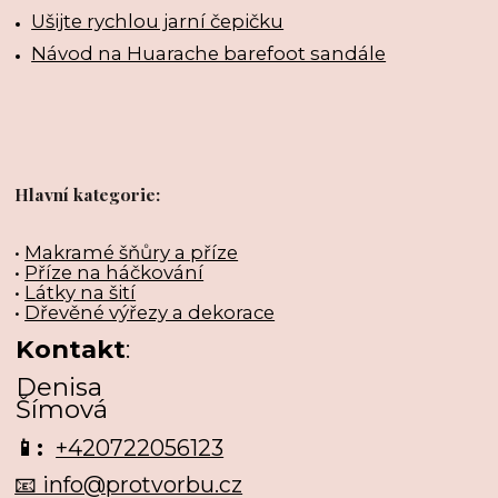
Ušijte rychlou jarní čepičku
Návod na Huarache barefoot sandále
Hlavní kategorie:
•
Makramé šňůry a příze
•
Příze na háčkování
•
Látky na šití
•
Dřevěné výřezy a dekorace
Kontakt
:
Denisa
Šímová
📱:
+420722056123
📧 info@protvorbu.cz