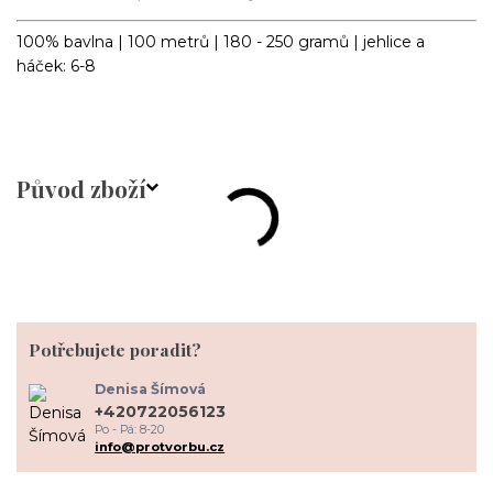
100% bavlna | 100 metrů | 180 - 250 gramů | jehlice a
háček: 6-8
Původ zboží
Potřebujete poradit?
Denisa Šímová
+420722056123
Po - Pá: 8-20
info@protvorbu.cz