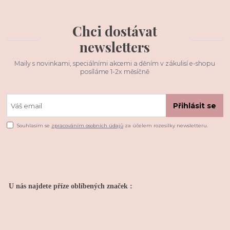
Chci dostávat
newsletters
Maily s novinkami, speciálními akcemi a děním v zákulisí e-shopu
posíláme 1-2x měsíčně
Přihlásit se
Souhlasím se
zpracováním osobních údajů
za účelem rozesílky newsletteru.
U nás najdete příze oblíbených značek :