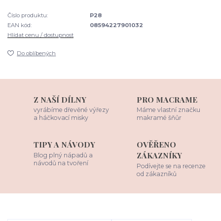
Číslo produktu:
P28
EAN kód:
08594227901032
Hlídat cenu / dostupnost
Do oblíbených
Z NAŠÍ DÍLNY
PRO MACRAME
vyrábíme dřevěné výřezy
Máme vlastní značku
a háčkovací misky
makramé šňůr
TIPY A NÁVODY
OVĚŘENO
ZÁKAZNÍKY
Blog plný nápadů a
návodů na tvoření
Podívejte se na recenze
od zákazníků