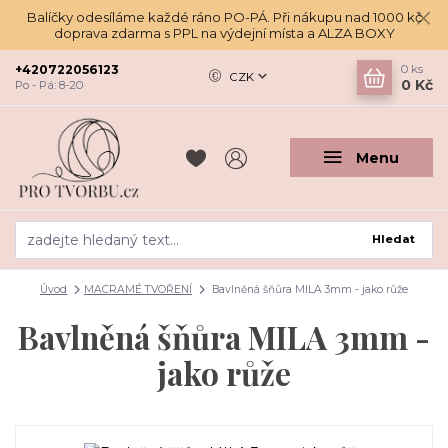
Balíčky odesíláme každé ráno PO-PÁ. Při nákupu nad 1000 kč
doprava zdarma s PPL na výdejní místa a ALZA BOXY
+420722056123
0
ks
CZK
0 Kč
Po - Pá: 8-20
Menu
Hledat
Úvod
MACRAMÉ TVOŘENÍ
Bavlněná šňůra MILA 3mm - jako růže
Bavlněná šňůra MILA 3mm -
jako růže