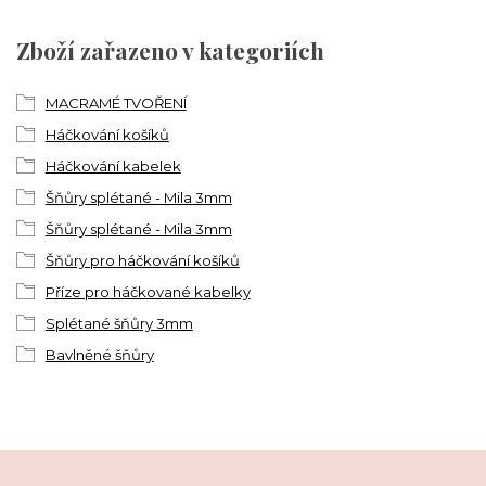
Zboží zařazeno v kategoriích
MACRAMÉ TVOŘENÍ
Háčkování košíků
Háčkování kabelek
Šňůry splétané - Mila 3mm
Šňůry splétané - Mila 3mm
Šňůry pro háčkování košíků
Příze pro háčkované kabelky
Splétané šňůry 3mm
Bavlněné šňůry