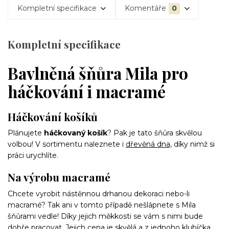
Kompletní specifikace
Komentáře
0
Kompletní specifikace
Bavlněná šňůra Mila pro
háčkování i macramé
Háčkování košíků
Plánujete
háčkovaný košík
? Pak je tato šňůra skvělou
volbou! V sortimentu naleznete i
dřevěná dna,
díky nimž si
práci urychlíte.
Na výrobu macramé
Chcete vyrobit nástěnnou drhanou dekoraci nebo-li
macramé? Tak ani v tomto případě nešlápnete s Mila
šňůrami vedle! Díky jejich měkkosti se vám s nimi bude
dobře pracovat. Jejich cena je skvělá a z jednoho klubíčka