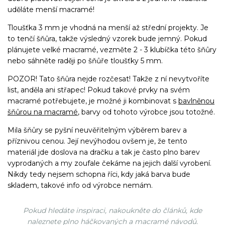
uděláte menší macramé!
Tloušťka 3 mm je vhodná na menší až střední projekty. Je
to tenčí šňůra, takže výsledný vzorek bude jemný. Pokud
plánujete velké macramé, vezměte 2 - 3 klubíčka této šňůry
nebo sáhněte raději po šňůře tloušťky 5 mm.
POZOR! Tato šňůra nejde rozčesat! Takže z ní nevytvoříte
list, anděla ani střapec! Pokud takové prvky na svém
macramé potřebujete, je možné ji kombinovat s
bavlněnou
šňůrou na macramé
, barvy od tohoto výrobce jsou totožné.
Mila šňůry se pyšní neuvěřitelným výběrem barev a
příznivou cenou. Její nevýhodou ovšem je, že tento
materiál jde doslova na dračku a tak je často plno barev
vyprodaných a my zoufale čekáme na jejich další vyrobení.
Nikdy tedy nejsem schopna říci, kdy jaká barva bude
skladem, takové info od výrobce nemám.
Pokud hledáte inspiraci, nakoukněte do článků, kde
naleznete plno háčkovaných a macramé návodů.