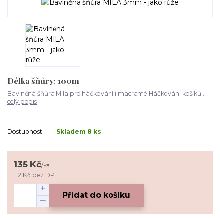
Délka šňůry: 100m
Bavlněná šňůra Mila pro háčkování i macramé Háčkování košíků...
celý popis
Dostupnost
Skladem 8 ks
135 Kč
/
ks
112 Kč
bez DPH
Přidat do košíku