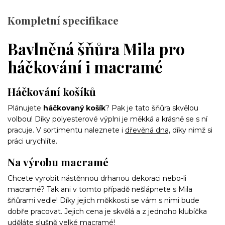
Kompletní specifikace
Bavlněná šňůra Mila pro
háčkování i macramé
Háčkování košíků
Plánujete
háčkovaný košík
? Pak je tato šňůra skvělou
volbou! Díky polyesterové výplni je měkká a krásně se s ní
pracuje. V sortimentu naleznete i
dřevěná dna,
díky nimž si
práci urychlíte.
Na výrobu macramé
Chcete vyrobit nástěnnou drhanou dekoraci nebo-li
macramé? Tak ani v tomto případě nešlápnete s Mila
šňůrami vedle! Díky jejich měkkosti se vám s nimi bude
dobře pracovat. Jejich cena je skvělá a z jednoho klubíčka
uděláte slušně velké macramé!