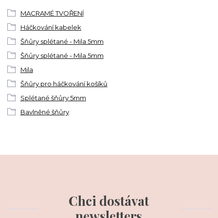
MACRAMÉ TVOŘENÍ
Háčkování kabelek
Šňůry splétané - Mila 5mm
Šňůry splétané - Mila 5mm
Mila
Šňůry pro háčkování košíků
Splétané šňůry 5mm
Bavlněné šňůry
Chci dostávat
newsletters