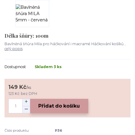
Délka šňůry: 100m
Bavlněná šňůra Mila pro háčkování i macramé Háčkování košíků...
celý popis
Dostupnost
Skladem 3 ks
149 Kč
/
ks
123 Kč
bez DPH
Přidat do košíku
Číslo produktu:
P36