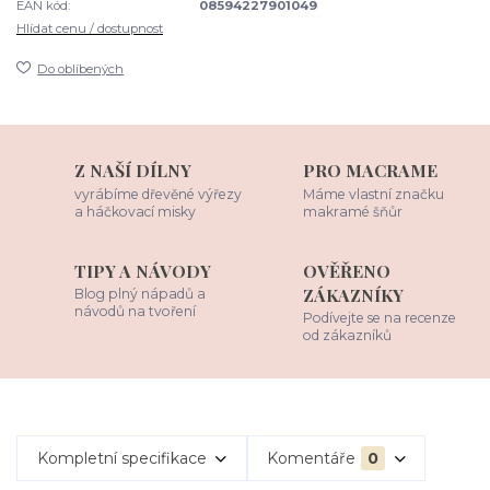
EAN kód:
08594227901049
Hlídat cenu / dostupnost
Do oblíbených
Z NAŠÍ DÍLNY
PRO MACRAME
vyrábíme dřevěné výřezy
Máme vlastní značku
a háčkovací misky
makramé šňůr
TIPY A NÁVODY
OVĚŘENO
ZÁKAZNÍKY
Blog plný nápadů a
návodů na tvoření
Podívejte se na recenze
od zákazníků
Kompletní specifikace
Komentáře
0