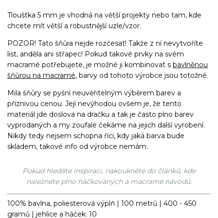
Tloušťka 5 mm je vhodná na větší projekty nebo tam, kde
chcete mít větší a robustnější uzle/vzor.
POZOR! Tato šňůra nejde rozčesat! Takže z ní nevytvoříte
list, anděla ani střapec! Pokud takové prvky na svém
macramé potřebujete, je možné ji kombinovat s
bavlněnou
šňůrou na macramé
, barvy od tohoto výrobce jsou totožné.
Mila šňůry se pyšní neuvěřitelným výběrem barev a
příznivou cenou. Její nevýhodou ovšem je, že tento
materiál jde doslova na dračku a tak je často plno barev
vyprodaných a my zoufale čekáme na jejich další vyrobení.
Nikdy tedy nejsem schopna říci, kdy jaká barva bude
skladem, takové info od výrobce nemám.
Pokud hledáte inspiraci, nakoukněte do článků, kde
naleznete plno háčkovaných a macramé návodů.
100% bavlna, poliesterová výplň | 100 metrů | 400 - 450
gramů | jehlice a háček: 10