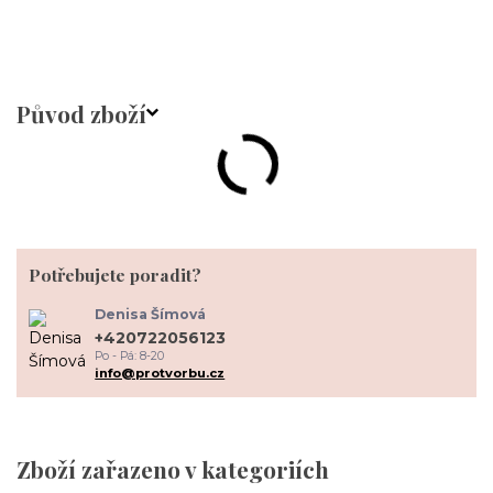
Původ zboží
Potřebujete poradit?
Denisa Šímová
+420722056123
Po - Pá: 8-20
info@protvorbu.cz
Zboží zařazeno v kategoriích