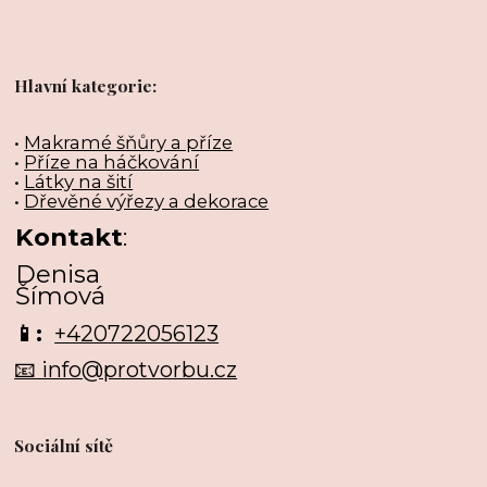
Hlavní kategorie:
•
Makramé šňůry a příze
•
Příze na háčkování
•
Látky na šití
•
Dřevěné výřezy a dekorace
Kontakt
:
Denisa
Šímová
📱:
+420722056123
📧 info@protvorbu.cz
Sociální sítě