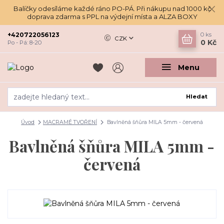
Balíčky odesíláme každé ráno PO-PÁ. Při nákupu nad 1000 kč
doprava zdarma s PPL na výdejní místa a ALZA BOXY
+420722056123
0
ks
CZK
0 Kč
Po - Pá: 8-20
Menu
Hledat
Úvod
MACRAMÉ TVOŘENÍ
Bavlněná šňůra MILA 5mm - červená
Bavlněná šňůra MILA 5mm -
červená