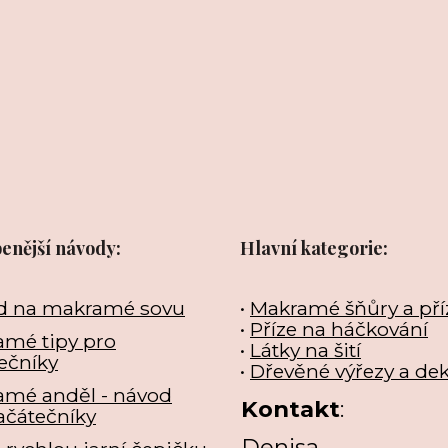
benější návody:
Hlavní kategorie:
d na makramé sovu
•
Makramé šňůry a pří
•
Příze na háčkování
mé tipy pro
•
Látky na šití
ečníky
•
Dřevěné výřezy a de
amé anděl - návod
Kontakt
:
ačátečníky
Denisa