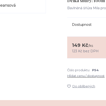
Délka šňůry: 100m
Bavlněná šňůra Mila pr
Dostupnost
149 Kč
/
ks
123 Kč
bez DPH
Číslo produktu:
P54
Hlídat cenu / dostupnost
Do oblíbených