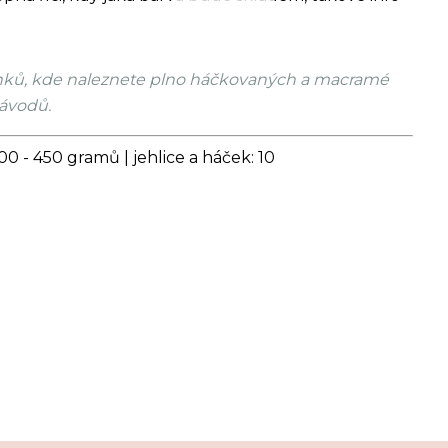
ánků, kde naleznete plno háčkovaných a macramé
ávodů.
00 - 450 gramů | jehlice a háček: 10