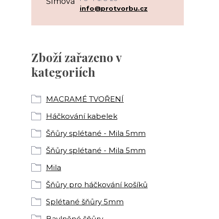
info@protvorbu.cz
Zboží zařazeno v
kategoriích
MACRAMÉ TVOŘENÍ
Háčkování kabelek
Šňůry splétané - Mila 5mm
Šňůry splétané - Mila 5mm
Mila
Šňůry pro háčkování košíků
Splétané šňůry 5mm
Bavlněné šňůry