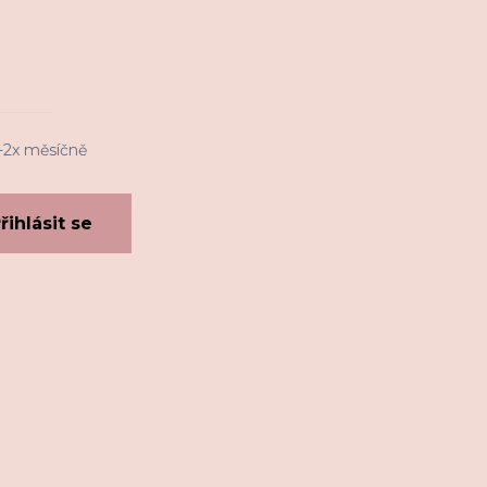
1-2x měsíčně
řihlásit se