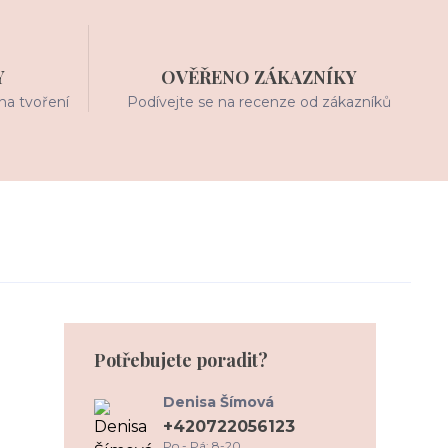
Y
OVĚŘENO ZÁKAZNÍKY
na tvoření
Podívejte se na recenze od zákazníků
Potřebujete poradit?
Denisa Šímová
+420722056123
Po - Pá: 8-20