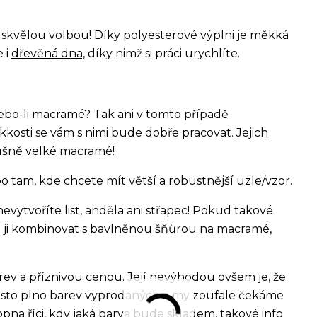
a skvělou volbou! Díky polyesterové výplni je měkká
e i
dřevěná dna,
díky nimž si práci urychlíte.
bo-li macramé? Tak ani v tomto případě
kkosti se vám s nimi bude dobře pracovat. Jejich
lušně velké macramé!
 tam, kde chcete mít větší a robustnější uzle/vzor.
evytvoříte list, anděla ani střapec! Pokud takové
ji kombinovat s
bavlněnou šňůrou na macramé
,
ev a příznivou cenou. Její nevýhodou ovšem je, že
 často plno barev vyprodaných a my zoufale čekáme
opna říci, kdy jaká barva bude skladem, takové info