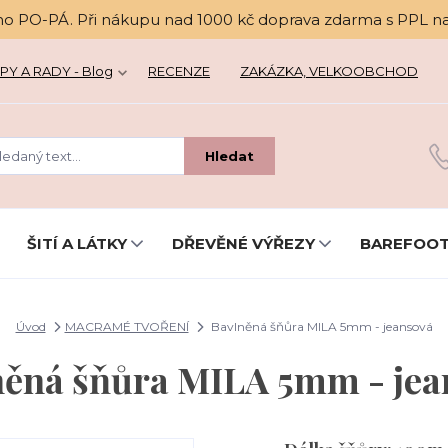
no PO-PÁ. Při nákupu nad 1000 kč doprava zdarma s PPL n
PY A RADY - Blog
RECENZE
ZAKÁZKA, VELKOOBCHOD
Hledat
ŠITÍ A LÁTKY
DŘEVĚNÉ VÝŘEZY
BAREFOOT
Úvod
MACRAMÉ TVOŘENÍ
Bavlněná šňůra MILA 5mm - jeansová
něná šňůra MILA 5mm - jea