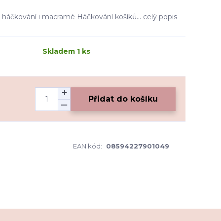
o háčkování i macramé Háčkování košíků...
celý popis
Skladem 1 ks
Přidat do košíku
EAN kód:
08594227901049