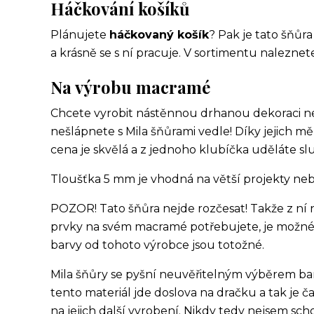
Háčkování košíků
Plánujete
háčkovaný košík
? Pak je tato šňůr
a krásně se s ní pracuje. V sortimentu naleznet
Na výrobu macramé
Chcete vyrobit nástěnnou drhanou dekoraci ne
nešlápnete s Mila šňůrami vedle! Díky jejich mě
cena je skvělá a z jednoho klubíčka uděláte s
Tloušťka 5 mm je vhodná na větší projekty nebo
POZOR! Tato šňůra nejde rozčesat! Takže z ní n
prvky na svém macramé potřebujete, je možné 
barvy od tohoto výrobce jsou totožné.
Mila šňůry se pyšní neuvěřitelným výběrem bar
tento materiál jde doslova na dračku a tak je
na jejich další vyrobení. Nikdy tedy nejsem sch