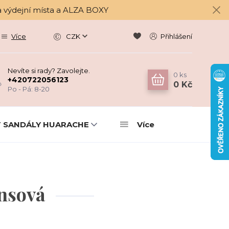
a výdejní místa a ALZA BOXY
Více
CZK
Přihlášení
Nevíte si rady? Zavolejte.
0
ks
+420722056123
0 Kč
Po - Pá: 8-20
 SANDÁLY HUARACHE
Více
nsová