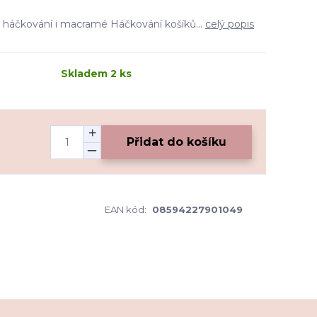
o háčkování i macramé Háčkování košíků...
celý popis
Skladem 2 ks
Přidat do košíku
EAN kód:
08594227901049