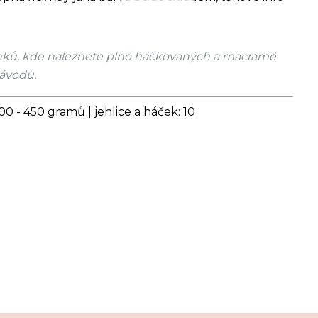
ánků, kde naleznete plno háčkovaných a macramé
ávodů.
00 - 450 gramů | jehlice a háček: 10