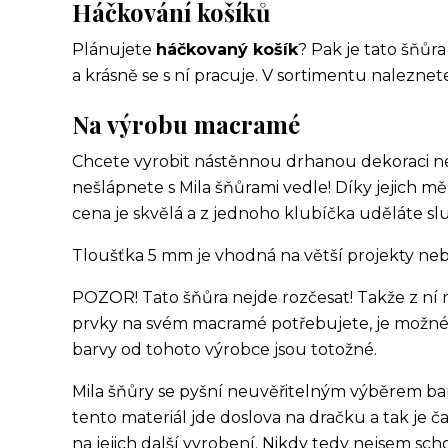
Háčkování košíků
Plánujete
háčkovaný košík
? Pak je tato šňůr
a krásně se s ní pracuje. V sortimentu naleznet
Na výrobu macramé
Chcete vyrobit nástěnnou drhanou dekoraci ne
nešlápnete s Mila šňůrami vedle! Díky jejich mě
cena je skvělá a z jednoho klubíčka uděláte s
Tloušťka 5 mm je vhodná na větší projekty nebo
POZOR! Tato šňůra nejde rozčesat! Takže z ní n
prvky na svém macramé potřebujete, je možné 
barvy od tohoto výrobce jsou totožné.
Mila šňůry se pyšní neuvěřitelným výběrem bar
tento materiál jde doslova na dračku a tak je
na jejich další vyrobení. Nikdy tedy nejsem sch