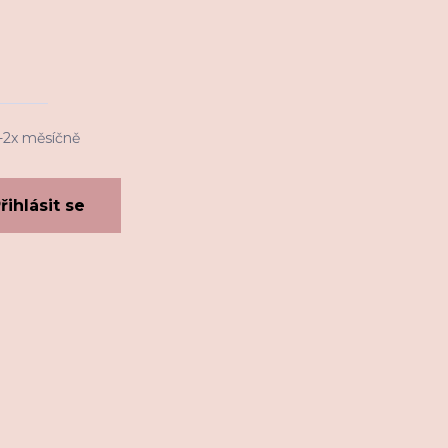
1-2x měsíčně
řihlásit se