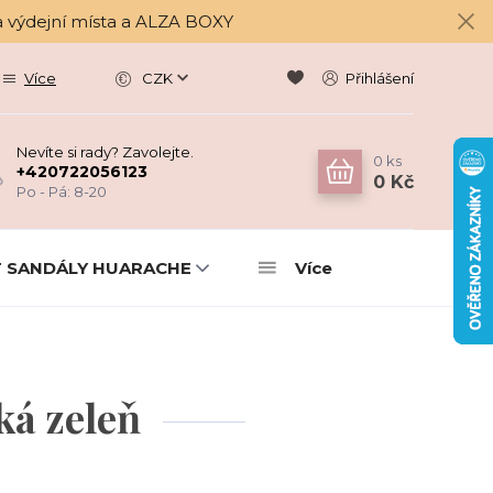
a výdejní místa a ALZA BOXY
Více
CZK
Přihlášení
Nevíte si rady? Zavolejte.
0
ks
+420722056123
0 Kč
Po - Pá: 8-20
 SANDÁLY HUARACHE
Více
á zeleň