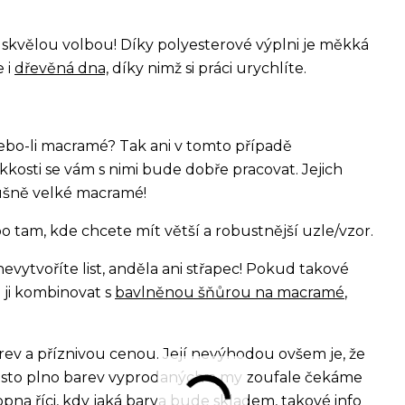
a skvělou volbou! Díky polyesterové výplni je měkká
e i
dřevěná dna,
díky nimž si práci urychlíte.
bo-li macramé? Tak ani v tomto případě
kkosti se vám s nimi bude dobře pracovat. Jejich
lušně velké macramé!
 tam, kde chcete mít větší a robustnější uzle/vzor.
evytvoříte list, anděla ani střapec! Pokud takové
ji kombinovat s
bavlněnou šňůrou na macramé
,
ev a příznivou cenou. Její nevýhodou ovšem je, že
 často plno barev vyprodaných a my zoufale čekáme
opna říci, kdy jaká barva bude skladem, takové info