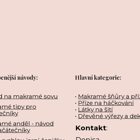
benější návody:
Hlavní kategorie:
d na makramé sovu
•
Makramé šňůry a pří
•
Příze na háčkování
mé tipy pro
•
Látky na šití
ečníky
•
Dřevěné výřezy a de
amé anděl - návod
Kontakt
:
ačátečníky
Denisa