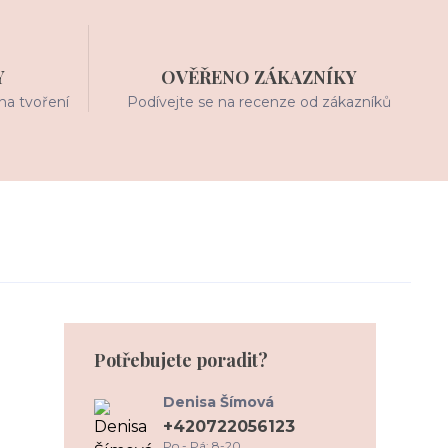
Y
OVĚŘENO ZÁKAZNÍKY
na tvoření
Podívejte se na recenze od zákazníků
Potřebujete poradit?
Denisa Šímová
+420722056123
Po - Pá: 8-20