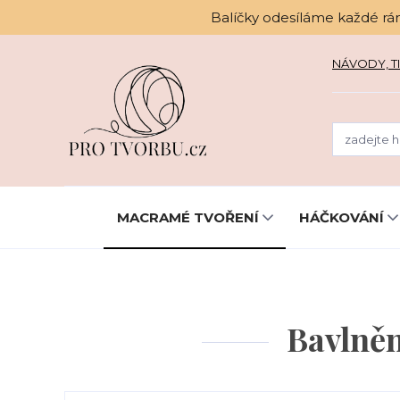
Balíčky odesíláme každé rá
NÁVODY, TI
MACRAMÉ TVOŘENÍ
HÁČKOVÁNÍ
Bavlně