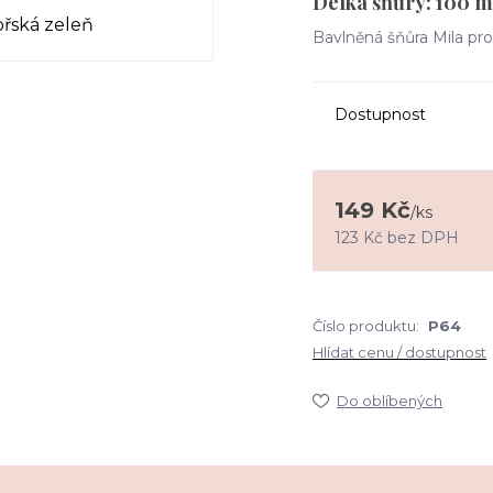
Délka šňůry: 100 m
Bavlněná šňůra Mila pr
Dostupnost
149 Kč
/
ks
123 Kč
bez DPH
Číslo produktu:
P64
Hlídat cenu / dostupnost
Do oblíbených