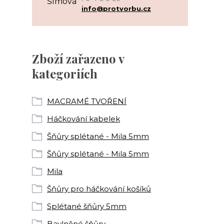
info@protvorbu.cz
Zboží zařazeno v
kategoriích
MACRAMÉ TVOŘENÍ
Háčkování kabelek
Šňůry splétané - Mila 5mm
Šňůry splétané - Mila 5mm
Mila
Šňůry pro háčkování košíků
Splétané šňůry 5mm
Bavlněné šňůry