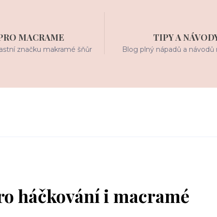
PRO MACRAME
TIPY A NÁVOD
stní značku makramé šňůr
Blog plný nápadů a návodů 
ro háčkování i macramé