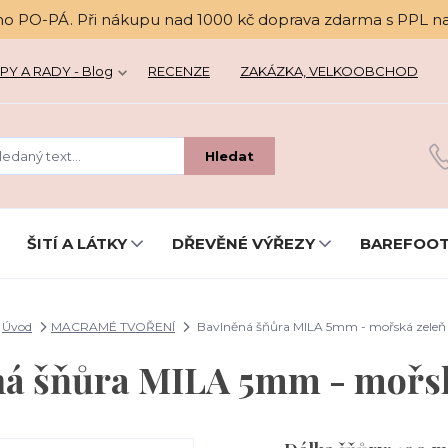
no PO-PÁ. Při nákupu nad 1000 kč doprava zdarma s PPL n
PY A RADY - Blog
RECENZE
ZAKÁZKA, VELKOOBCHOD
Hledat
ŠITÍ A LÁTKY
DŘEVĚNÉ VÝŘEZY
BAREFOOT
Úvod
MACRAMÉ TVOŘENÍ
Bavlněná šňůra MILA 5mm - mořská zeleň
ná šňůra MILA 5mm - mořsk