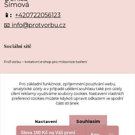
Šímová
📱:
+420722056123
📧 info@protvorbu.cz
Sociální sítě
ProTvorbu – kreativní e-shop pro milovnice tvoření
Pro základní funkčnost, zpříjemnění používání webu,
analytické účely a v případě udělení souhlasu také pro účely
cílení reklamy využíváme soubory cookies. Nastavení vlastních
preferencí cookies můžete kdykoli upravit odkazem ve spodní
části stránek.
Upravit sběr cookies.
Souhlasím
Nastavení
Sleva 100 Kč na Váš první
...protože nás to baví
Ano
Ne