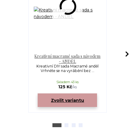
Kreativní macramé sada s návodem
bavlněná
- ANDĚL
STANDARD 
Kreativní DIY sada Macramé anděl
Vrhněte se na vyrábění bez ...
Bavlněná 
ProTvorbu!
Skladem 43 ks
125 Kč
/
ks
Zvolit variantu