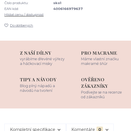
Číslo produktu:
sko1
EAN kód:
4006166979637
Hlídat cenu / dostupnost
Do oblíbených
Z NAŠÍ DÍLNY
PRO MACRAME
vyrábíme dřevěné výřezy
Máme vlastní značku
a háčkovací misky
makramé šňůr
TIPY A NÁVODY
OVĚŘENO
ZÁKAZNÍKY
Blog plný nápadů a
návodů na tvoření
Podívejte se na recenze
od zákazníků
Kompletní specifikace
Komentáře
0