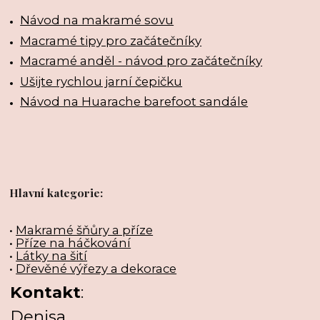
Návod na makramé sovu
Macramé tipy pro začátečníky
Macramé anděl - návod pro začátečníky
Ušijte rychlou jarní čepičku
Návod na Huarache barefoot sandále
Hlavní kategorie:
•
Makramé šňůry a příze
•
Příze na háčkování
•
Látky na šití
•
Dřevěné výřezy a dekorace
Kontakt
:
Denisa