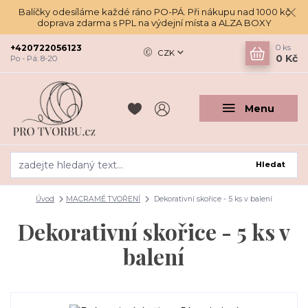
Balíčky odesíláme každé ráno PO-PÁ. Při nákupu nad 1000 kč
doprava zdarma s PPL na výdejní místa a ALZA BOXY
+420722056123
0
ks
CZK
0 Kč
Po - Pá: 8-20
Menu
Hledat
Úvod
MACRAMÉ TVOŘENÍ
Dekorativní skořice - 5 ks v balení
Dekorativní skořice - 5 ks v
balení