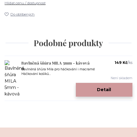
Hlídat cenu / dostupnost
Do oblíbených
Podobné produkty
Bavlněná šňůra MILA 5mm - kávová
149 Kč
/
ks
Bavlněná šňůra Mila pro háčkování i macramé
Háčkování košíků...
Není skladem
Detail