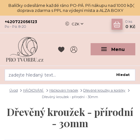
Balíčky odesíláme každé ráno PO-PÁ. Při nákupu nad 1000 kč
doprava zdarma s PPL na výdejní místa a ALZA BOXY
+420722056123
0
ks
CZK
0 Kč
Po - Pá: 8-20
Menu
Hledat
Úvod
HÁČKOVÁNÍ
Háčkování hraček
Dřevěné kroužky a korálky
Dřevěný kroužek - přírodní - 30mm
Dřevěný kroužek - přírodní
- 30mm