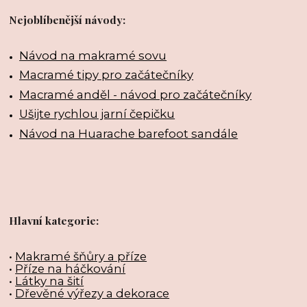
Nejoblíbenější návody:
Návod na makramé sovu
Macramé tipy pro začátečníky
Macramé anděl - návod pro začátečníky
Ušijte rychlou jarní čepičku
Návod na Huarache barefoot sandále
Hlavní kategorie:
•
Makramé šňůry a příze
•
Příze na háčkování
•
Látky na šití
•
Dřevěné výřezy a dekorace