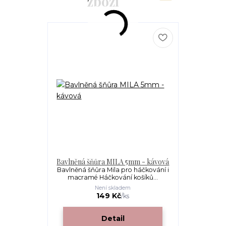
zboží
Bavlněná šňůra MILA 5mm - kávová
Bavlněná šňůra Mila pro háčkování i
macramé Háčkování košíků...
Není skladem
149 Kč
/
ks
Detail