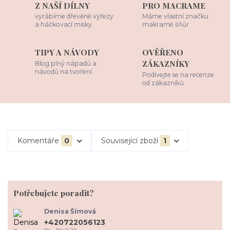
Z NAŠÍ DÍLNY
PRO MACRAME
vyrábíme dřevěné výřezy
Máme vlastní značku
a háčkovací misky
makramé šňůr
TIPY A NÁVODY
OVĚŘENO
ZÁKAZNÍKY
Blog plný nápadů a
návodů na tvoření
Podívejte se na recenze
od zákazníků
Komentáře
0
Související zboží
1
Potřebujete poradit?
Denisa Šímová
+420722056123