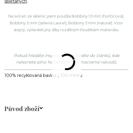
splétaných
.
Na svícen ze sklenic jsem použila Bobbiny 1,5 mm (hořčicová),
Bobbiny 3 mm (zelená Laurel), Bobbiny 5 mm (natural). Vzor
stejný, výsledek jiný díky rozdílným tloušťkám materiálu.
Pokud hledáte inspiraci, nakoukněte do článků, kde
naleznete plno háčkovaných a macramé návodů.
100% recyklovaná bavlna | 100 metrů
Původ zboží