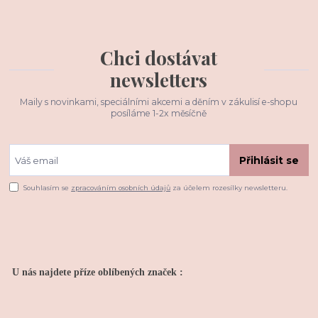
Chci dostávat
newsletters
Maily s novinkami, speciálními akcemi a děním v zákulisí e-shopu
posíláme 1-2x měsíčně
Přihlásit se
Souhlasím se
zpracováním osobních údajů
za účelem rozesílky newsletteru.
U nás najdete příze oblíbených značek :