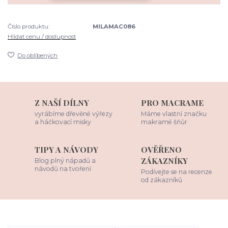
Číslo produktu:
MILAMAC086
Hlídat cenu / dostupnost
Do oblíbených
Z NAŠÍ DÍLNY
PRO MACRAME
vyrábíme dřevěné výřezy
Máme vlastní značku
a háčkovací misky
makramé šňůr
TIPY A NÁVODY
OVĚŘENO
ZÁKAZNÍKY
Blog plný nápadů a
návodů na tvoření
Podívejte se na recenze
od zákazníků