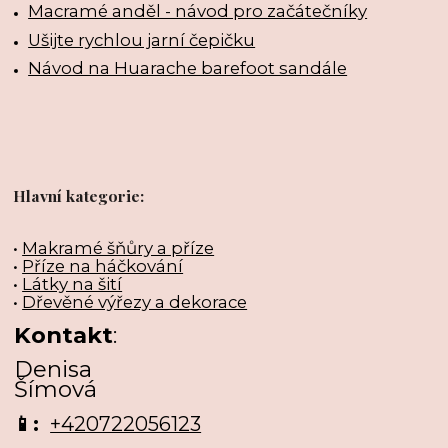
Macramé anděl - návod pro začátečníky
Ušijte rychlou jarní čepičku
Návod na Huarache barefoot sandále
Hlavní kategorie:
•
Makramé šňůry a příze
•
Příze na háčkování
•
Látky na šití
•
Dřevěné výřezy a dekorace
Kontakt
:
Denisa
Šímová
📱:
+420722056123