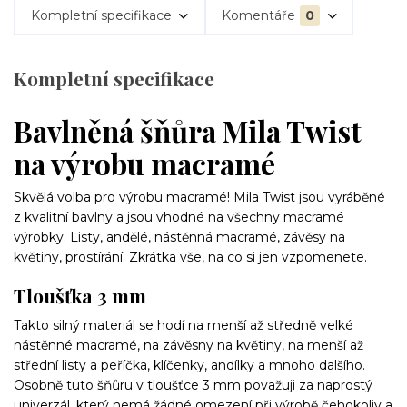
Kompletní specifikace
Komentáře
0
Kompletní specifikace
Bavlněná šňůra Mila Twist
na výrobu macramé
Skvělá volba pro výrobu macramé! Mila Twist jsou vyráběné
z kvalitní bavlny a jsou vhodné na všechny macramé
výrobky. Listy, andělé, nástěnná macramé, závěsy na
květiny, prostírání. Zkrátka vše, na co si jen vzpomenete.
Tloušťka 3 mm
Takto silný materiál se hodí na menší až středně velké
nástěnné macramé, na závěsny na květiny, na menší až
střední listy a peříčka, klíčenky, andílky a mnoho dalšího.
Osobně tuto šňůru v tloušťce 3 mm považuji za naprostý
univerzál, který nemá žádné omezení při výrobě čehokoliv a