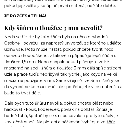
pokud jej zvolíte jako úplně první materiál, uděláte dobře.
JE ROZČESATELNÁ!
Kdy šňůru o tloušťce 3 mm nevolit?
Nedá se říci, že by tato šňůra byla na něco nevhodná.
Osobně ji považuji za naprostý univerzál, ze kterého uděláte
úplně vše. Potíž může nastat, pokud chcete tvořit něco
opravdu droboučkého, v takovém případě je lepší šňůra o
tloušťce 1,5 mm. Nebo naopak pokud plánujete velké
macramé na zeď - šňůra o tloušťce 3 mm dělá spíše střední
uzle a práce tudíž nepřibývá tak rychle, jako když na velké
macramé použijete 5mm. Samozřejmě i ze 3mm šňůry se
dá vyrobit velké macramé, ale spotřebujete více materiálu a
bude to trvat déle.
Dále bych tuto šňůru nevolila, pokud chcete plést nebo
háčkovat - košík, kobereček, povlak na polštář. Šňůra je
hodně tuhá, špatně by se s ní pracovalo a pro tyto účely je
zbytečně drahá. Na pletení a háčkování vybírejte ze
šňůr