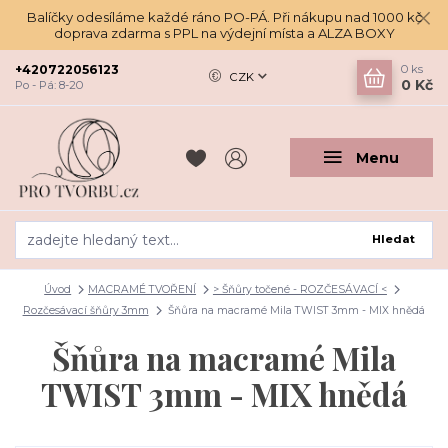
Balíčky odesíláme každé ráno PO-PÁ. Při nákupu nad 1000 kč
doprava zdarma s PPL na výdejní místa a ALZA BOXY
+420722056123
0
ks
CZK
0 Kč
Po - Pá: 8-20
Menu
Hledat
Úvod
MACRAMÉ TVOŘENÍ
> Šňůry točené - ROZČESÁVACÍ <
Rozčesávací šňůry 3mm
Šňůra na macramé Mila TWIST 3mm - MIX hnědá
Šňůra na macramé Mila
TWIST 3mm - MIX hnědá