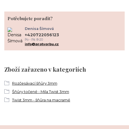
Potřebujete poradit?
Denisa Šímová
+420722056123
Po - Pá: 8-20
info@protvorbu.cz
Zboží zařazeno v kategoriích
Rozčesávací šňůry 3mm
Šňůry točené - Mila Twist 3mm
Twist 3mm - šňůra na macramé