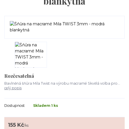
blankytná
Rozčesatelná
Bavlněná šňůra Mila Twist na výrobu macramé Skvělá volba pro...
celý popis
Dostupnost
Skladem 1 ks
155 Kč
/
ks