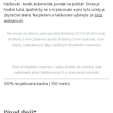
háčkovat - košík, kobereček, povlak na polštář. Šňůra je
hodně tuhá, špatně by se s ní pracovalo a pro tyto účely je
zbytečně drahá. Na pletení a háčkování vybírejte ze
šňůr
splétaných
.
Na svícen ze sklenic jsem použila Bobbiny 1,5 mm (hořčicová),
Bobbiny 3 mm (zelená Laurel), Bobbiny 5 mm (natural). Vzor
stejný, výsledek jiný díky rozdílným tloušťkám materiálu.
Pokud hledáte inspiraci, nakoukněte do článků, kde
naleznete plno háčkovaných a macramé návodů.
100% recyklovaná bavlna | 100 metrů
Původ zboží