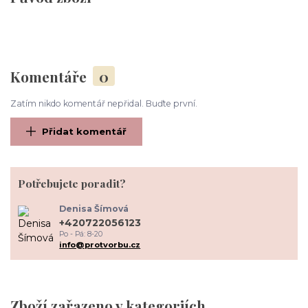
Komentáře
0
Zatím nikdo komentář nepřidal. Buďte první.
Přidat komentář
Potřebujete poradit?
Denisa Šímová
+420722056123
Po - Pá: 8-20
info@protvorbu.cz
Zboží zařazeno v kategoriích