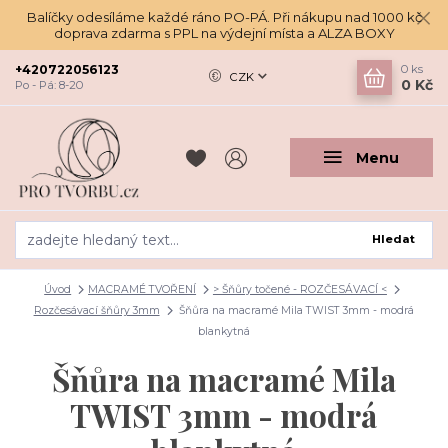
Balíčky odesíláme každé ráno PO-PÁ. Při nákupu nad 1000 kč
doprava zdarma s PPL na výdejní místa a ALZA BOXY
+420722056123
0
ks
CZK
0 Kč
Po - Pá: 8-20
Menu
Hledat
Úvod
MACRAMÉ TVOŘENÍ
> Šňůry točené - ROZČESÁVACÍ <
Rozčesávací šňůry 3mm
Šňůra na macramé Mila TWIST 3mm - modrá
blankytná
Šňůra na macramé Mila
TWIST 3mm - modrá