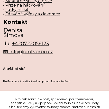
•
Makramé šňůry a příze
•
Příze na háčkování
•
Látky na šití
•
Dřevěné výřezy a dekorace
Kontakt
:
Denisa
Šímová
📱:
+420722056123
📧 info@protvorbu.cz
Sociální sítě
ProTvorbu – kreativní e-shop pro milovnice tvoření
Pro základní funkčnost, zpříjemnění používání webu,
analytické účely a v případě udělení souhlasu také pro účely
cílení reklamy využíváme soubory cookies. Nastavení vlastních