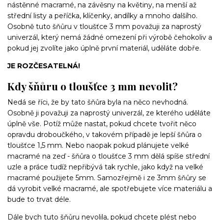
nástěnné macramé, na závěsny na květiny, na menší až
střední listy a peříčka, klíčenky, andílky a mnoho dalšího.
Osobně tuto šňůru v tloušťce 3 mm považuji za naprostý
univerzál, který nemá žádné omezení při výrobě čehokoliv a
pokud jej zvolíte jako úplně první materiál, uděláte dobře.
JE ROZČESATELNÁ!
Kdy šňůru o tloušťce 3 mm nevolit?
Nedá se říci, že by tato šňůra byla na něco nevhodná.
Osobně ji považuji za naprostý univerzál, ze kterého uděláte
úplně vše. Potíž může nastat, pokud chcete tvořit něco
opravdu droboučkého, v takovém případě je lepší šňůra o
tloušťce 1,5 mm. Nebo naopak pokud plánujete velké
macramé na zeď - šňůra o tloušťce 3 mm dělá spíše střední
uzle a práce tudíž nepřibývá tak rychle, jako když na velké
macramé použijete 5mm. Samozřejmě i ze 3mm šňůry se
dá vyrobit velké macramé, ale spotřebujete více materiálu a
bude to trvat déle.
Dále bych tuto šňůru nevolila, pokud chcete plést nebo