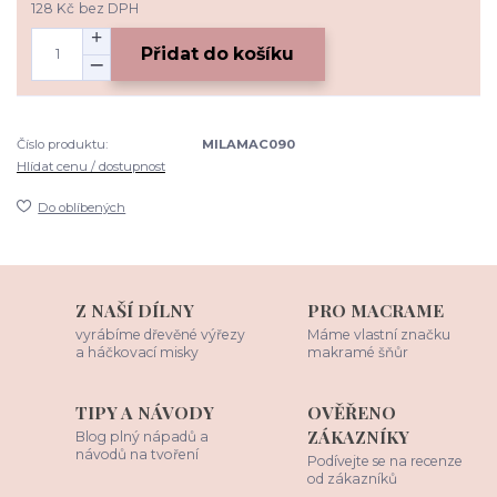
128 Kč
bez DPH
Přidat do košíku
Číslo produktu:
MILAMAC090
Hlídat cenu / dostupnost
Do oblíbených
Z NAŠÍ DÍLNY
PRO MACRAME
vyrábíme dřevěné výřezy
Máme vlastní značku
a háčkovací misky
makramé šňůr
TIPY A NÁVODY
OVĚŘENO
ZÁKAZNÍKY
Blog plný nápadů a
návodů na tvoření
Podívejte se na recenze
od zákazníků