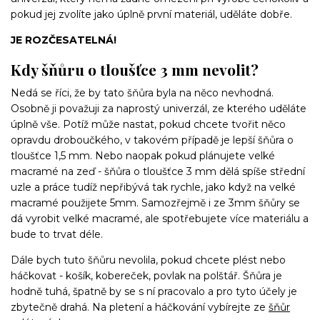
pokud jej zvolíte jako úplně první materiál, uděláte dobře.
JE ROZČESATELNÁ!
Kdy šňůru o tloušťce 3 mm nevolit?
Nedá se říci, že by tato šňůra byla na něco nevhodná.
Osobně ji považuji za naprostý univerzál, ze kterého uděláte
úplně vše. Potíž může nastat, pokud chcete tvořit něco
opravdu droboučkého, v takovém případě je lepší šňůra o
tloušťce 1,5 mm. Nebo naopak pokud plánujete velké
macramé na zeď - šňůra o tloušťce 3 mm dělá spíše střední
uzle a práce tudíž nepřibývá tak rychle, jako když na velké
macramé použijete 5mm. Samozřejmě i ze 3mm šňůry se
dá vyrobit velké macramé, ale spotřebujete více materiálu a
bude to trvat déle.
Dále bych tuto šňůru nevolila, pokud chcete plést nebo
háčkovat - košík, kobereček, povlak na polštář. Šňůra je
hodně tuhá, špatně by se s ní pracovalo a pro tyto účely je
zbytečně drahá. Na pletení a háčkování vybírejte ze
šňůr