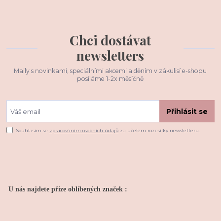
Chci dostávat
newsletters
Maily s novinkami, speciálními akcemi a děním v zákulisí e-shopu
posíláme 1-2x měsíčně
Přihlásit se
Souhlasím se
zpracováním osobních údajů
za účelem rozesílky newsletteru.
U nás najdete příze oblíbených značek :