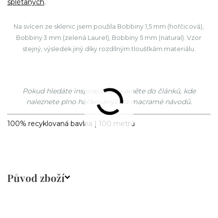
splétaných
.
Na svícen ze sklenic jsem použila Bobbiny 1,5 mm (hořčicová),
Bobbiny 3 mm (zelená Laurel), Bobbiny 5 mm (natural). Vzor
stejný, výsledek jiný díky rozdílným tloušťkám materiálu.
Pokud hledáte inspiraci, nakoukněte do článků, kde
naleznete plno háčkovaných a macramé návodů.
100% recyklovaná bavlna | 100 metrů
Původ zboží