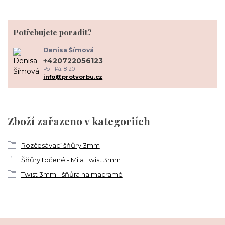
Potřebujete poradit?
Denisa Šímová
+420722056123
Po - Pá: 8-20
info@protvorbu.cz
Zboží zařazeno v kategoriích
Rozčesávací šňůry 3mm
Šňůry točené - Mila Twist 3mm
Twist 3mm - šňůra na macramé