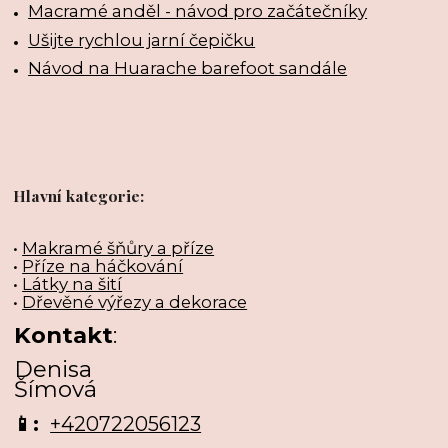
Macramé anděl - návod pro začátečníky
Ušijte rychlou jarní čepičku
Návod na Huarache barefoot sandále
Hlavní kategorie:
•
Makramé šňůry a příze
•
Příze na háčkování
•
Látky na šití
•
Dřevěné výřezy a dekorace
Kontakt
:
Denisa
Šímová
📱:
+420722056123