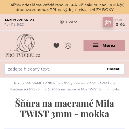
Balíčky odesíláme každé ráno PO-PÁ. Při nákupu nad 1000 kč
doprava zdarma s PPL na výdejní místa a ALZA BOXY
+420722056123
0
ks
CZK
0 Kč
Po - Pá: 8-20
Menu
Hledat
Úvod
MACRAMÉ TVOŘENÍ
> Šňůry točené - ROZČESÁVACÍ <
Rozčesávací šňůry 3mm
Šňůra na macramé Mila TWIST 3mm - mokka
Šňůra na macramé Mila
TWIST 3mm - mokka