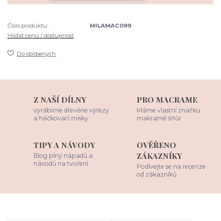
Číslo produktu:
MILAMAC099
Hlídat cenu / dostupnost
Do oblíbených
Z NAŠÍ DÍLNY
PRO MACRAME
vyrábíme dřevěné výřezy
Máme vlastní značku
a háčkovací misky
makramé šňůr
TIPY A NÁVODY
OVĚŘENO
ZÁKAZNÍKY
Blog plný nápadů a
návodů na tvoření
Podívejte se na recenze
od zákazníků