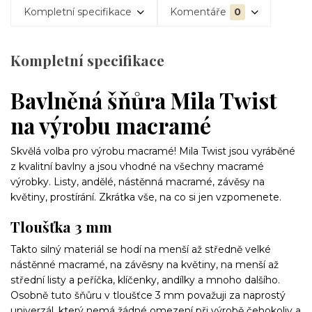
Kompletní specifikace
Komentáře
0
Kompletní specifikace
Bavlněná šňůra Mila Twist
na výrobu macramé
Skvělá volba pro výrobu macramé! Mila Twist jsou vyráběné
z kvalitní bavlny a jsou vhodné na všechny macramé
výrobky. Listy, andělé, nástěnná macramé, závěsy na
květiny, prostírání. Zkrátka vše, na co si jen vzpomenete.
Tloušťka 3 mm
Takto silný materiál se hodí na menší až středně velké
nástěnné macramé, na závěsny na květiny, na menší až
střední listy a peříčka, klíčenky, andílky a mnoho dalšího.
Osobně tuto šňůru v tloušťce 3 mm považuji za naprostý
univerzál, který nemá žádné omezení při výrobě čehokoliv a