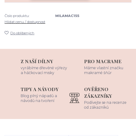
Číslo produktu:
MILAMAC155
Hlídat cenu / dostupnost
Do oblíbených
Z NAŠÍ DÍLNY
PRO MACRAME
vyrábíme dřevěné výřezy
Máme vlastní značku
a háčkovací misky
makramé šňůr
TIPY A NÁVODY
OVĚŘENO
ZÁKAZNÍKY
Blog plný nápadů a
návodů na tvoření
Podívejte se na recenze
od zákazníků