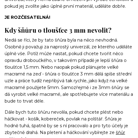
pokud jej zvolíte jako úplně první materiál, uděláte dobře.
JE ROZČESATELNÁ!
Kdy šňůru o tloušťce 3 mm nevolit?
Nedá se říci, že by tato šňůra byla na něco nevhodná.
Osobně ji považuji za naprostý univerzál, ze kterého uděláte
úplně vše. Potíž může nastat, pokud chcete tvořit něco
opravdu droboučkého, v takovém případě je lepší šňůra o
tloušťce 1,5 mm. Nebo naopak pokud plánujete velké
macramé na zeď - šňůra o tloušťce 3 mm dělá spíše střední
uzle a práce tudíž nepřibývá tak rychle, jako když na velké
macramé použijete 5mm. Samozřejmě i ze 3mm šňůry se
dá vyrobit velké macramé, ale spotřebujete více materiálu a
bude to trvat déle.
Dále bych tuto šňůru nevolila, pokud chcete plést nebo
háčkovat - košík, kobereček, povlak na polštář. Šňůra je
hodně tuhá, špatně by se s ní pracovalo a pro tyto účely je
zbytečně drahá. Na pletení a háčkování vybírejte ze
šňůr