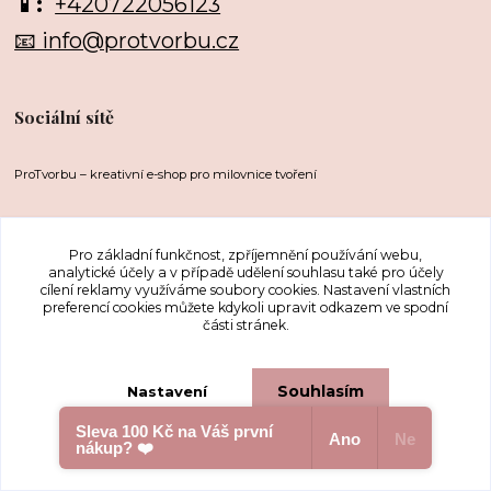
📱:
+420722056123
📧 info@protvorbu.cz
Sociální sítě
ProTvorbu – kreativní e-shop pro milovnice tvoření
Pro základní funkčnost, zpříjemnění používání webu,
analytické účely a v případě udělení souhlasu také pro účely
cílení reklamy využíváme soubory cookies. Nastavení vlastních
preferencí cookies můžete kdykoli upravit odkazem ve spodní
části stránek.
Upravit sběr cookies.
Souhlasím
Nastavení
Sleva 100 Kč na Váš první
...protože nás to baví
Ano
Ne
nákup? ❤️
Souhlas můžete odmítnout
zde
.
Vytvořeno na
Eshop-rychle.cz