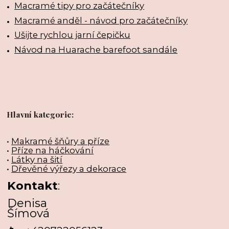
Macramé tipy pro začátečníky
Macramé anděl - návod pro začátečníky
Ušijte rychlou jarní čepičku
Návod na Huarache barefoot sandále
Hlavní kategorie:
•
Makramé šňůry a příze
•
Příze na háčkování
•
Látky na šití
•
Dřevěné výřezy a dekorace
Kontakt
:
Denisa
Šímová