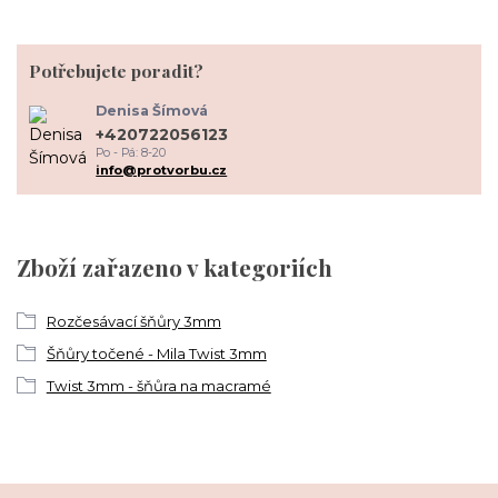
Potřebujete poradit?
Denisa Šímová
+420722056123
Po - Pá: 8-20
info@protvorbu.cz
Zboží zařazeno v kategoriích
Rozčesávací šňůry 3mm
Šňůry točené - Mila Twist 3mm
Twist 3mm - šňůra na macramé