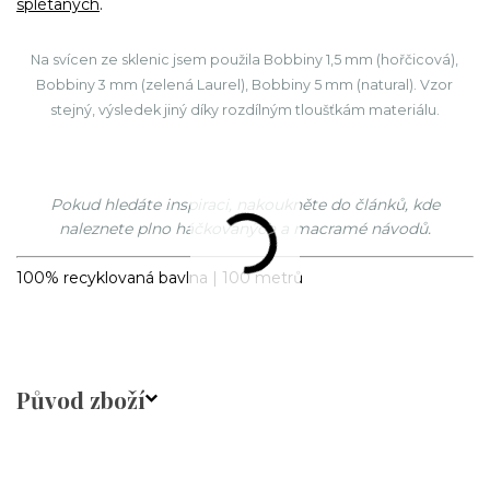
splétaných
.
Na svícen ze sklenic jsem použila Bobbiny 1,5 mm (hořčicová),
Bobbiny 3 mm (zelená Laurel), Bobbiny 5 mm (natural). Vzor
stejný, výsledek jiný díky rozdílným tloušťkám materiálu.
Pokud hledáte inspiraci, nakoukněte do článků, kde
naleznete plno háčkovaných a macramé návodů.
100% recyklovaná bavlna | 100 metrů
Původ zboží