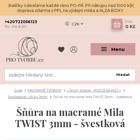
Balíčky odesíláme každé ráno PO-PÁ. Při nákupu nad 1000 kč
doprava zdarma s PPL na výdejní místa a ALZA BOXY
+420722056123
0
ks
CZK
0 Kč
Po - Pá: 8-20
Menu
Hledat
Úvod
MACRAMÉ TVOŘENÍ
> Šňůry točené - ROZČESÁVACÍ <
Rozčesávací šňůry 3mm
Šňůra na macramé Mila TWIST 3mm - švestková
Šňůra na macramé Mila
TWIST 3mm - švestková