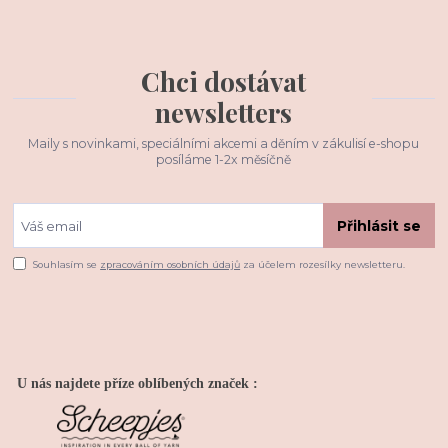
Chci dostávat
newsletters
Maily s novinkami, speciálními akcemi a děním v zákulisí e-shopu
posíláme 1-2x měsíčně
Přihlásit se
Souhlasím se
zpracováním osobních údajů
za účelem rozesílky newsletteru.
U nás najdete příze oblíbených značek :