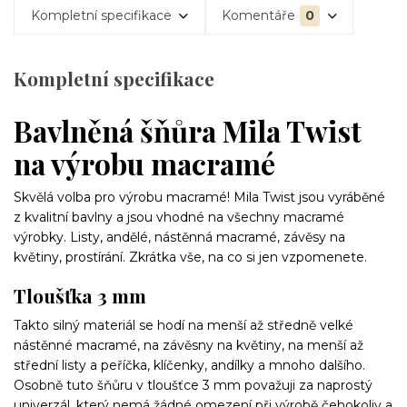
Kompletní specifikace
Komentáře
0
Kompletní specifikace
Bavlněná šňůra Mila Twist
na výrobu macramé
Skvělá volba pro výrobu macramé! Mila Twist jsou vyráběné
z kvalitní bavlny a jsou vhodné na všechny macramé
výrobky. Listy, andělé, nástěnná macramé, závěsy na
květiny, prostírání. Zkrátka vše, na co si jen vzpomenete.
Tloušťka 3 mm
Takto silný materiál se hodí na menší až středně velké
nástěnné macramé, na závěsny na květiny, na menší až
střední listy a peříčka, klíčenky, andílky a mnoho dalšího.
Osobně tuto šňůru v tloušťce 3 mm považuji za naprostý
univerzál, který nemá žádné omezení při výrobě čehokoliv a