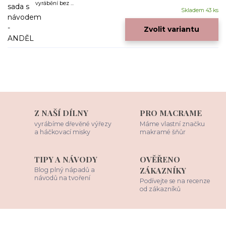
vyrábění bez ...
Skladem 43 ks
Zvolit variantu
Z NAŠÍ DÍLNY
PRO MACRAME
vyrábíme dřevěné výřezy
Máme vlastní značku
a háčkovací misky
makramé šňůr
TIPY A NÁVODY
OVĚŘENO
ZÁKAZNÍKY
Blog plný nápadů a
návodů na tvoření
Podívejte se na recenze
od zákazníků