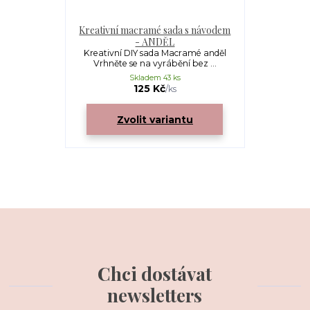
Kreativní macramé sada s návodem
- ANDĚL
Kreativní DIY sada Macramé anděl
Vrhněte se na vyrábění bez ...
Skladem 43 ks
125 Kč
/
ks
Zvolit variantu
Chci dostávat
newsletters