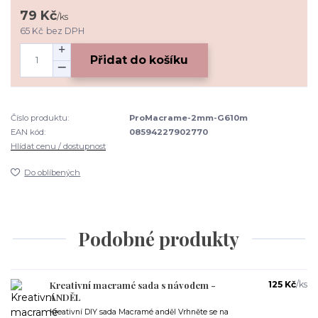
79 Kč
/
ks
65 Kč
bez DPH
Přidat do košíku
Číslo produktu:
ProMacrame-2mm-G610m
EAN kód:
08594227902770
Hlídat cenu / dostupnost
Do oblíbených
Podobné produkty
Kreativní macramé sada s návodem -
125 Kč
/
ks
ANDĚL
Kreativní DIY sada Macramé anděl Vrhněte se na