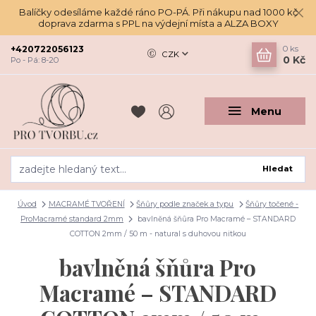
Balíčky odesíláme každé ráno PO-PÁ. Při nákupu nad 1000 kč
doprava zdarma s PPL na výdejní místa a ALZA BOXY
+420722056123
0
ks
CZK
0 Kč
Po - Pá: 8-20
Menu
Hledat
Úvod
MACRAMÉ TVOŘENÍ
Šňůry podle značek a typu
Šňůry točené -
ProMacramé standard 2mm
bavlněná šňůra Pro Macramé – STANDARD
COTTON 2mm / 50 m - natural s duhovou nitkou
bavlněná šňůra Pro
Macramé – STANDARD