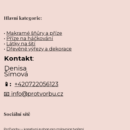
Hlavní kategorie:
•
Makramé šňůry a příze
•
Příze na háčkování
•
Látky na šití
•
Dřevěné výřezy a dekorace
Kontakt
:
Denisa
Šímová
📱:
+420722056123
📧 info@protvorbu.cz
Sociální sítě
ProTvorbu – kreativní e-shop pro milovnice tvoření