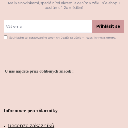
Maily s novinkami, speciálními akcemi a děním v zákulisí e-shopu
posíláme 1-2x měsíčně
Přihlásit se
Souhlasím se
zpracováním osobních údajů
za účelem rozesílky newsletteru.
U nás najdete příze oblíbených značek :
Informace pro zákazníky
Recenze zákazníků