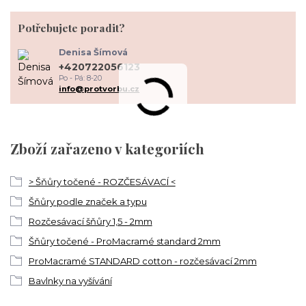
Potřebujete poradit?
Denisa Šímová
+420722056123
Po - Pá: 8-20
info@protvorbu.cz
Zboží zařazeno v kategoriích
> Šňůry točené - ROZČESÁVACÍ <
Šňůry podle značek a typu
Rozčesávací šňůry 1,5 - 2mm
Šňůry točené - ProMacramé standard 2mm
ProMacramé STANDARD cotton - rozčesávací 2mm
Bavlnky na vyšívání