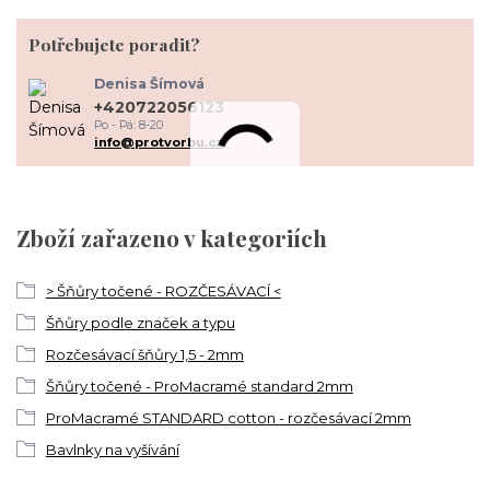
Potřebujete poradit?
Denisa Šímová
+420722056123
Po - Pá: 8-20
info@protvorbu.cz
Zboží zařazeno v kategoriích
> Šňůry točené - ROZČESÁVACÍ <
Šňůry podle značek a typu
Rozčesávací šňůry 1,5 - 2mm
Šňůry točené - ProMacramé standard 2mm
ProMacramé STANDARD cotton - rozčesávací 2mm
Bavlnky na vyšívání