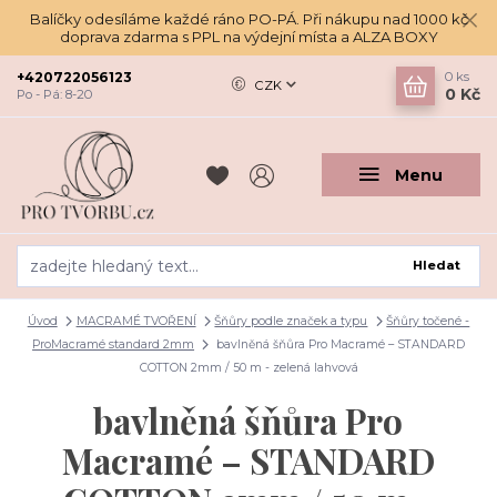
Balíčky odesíláme každé ráno PO-PÁ. Při nákupu nad 1000 kč
doprava zdarma s PPL na výdejní místa a ALZA BOXY
+420722056123
0
ks
CZK
0 Kč
Po - Pá: 8-20
Menu
Hledat
Úvod
MACRAMÉ TVOŘENÍ
Šňůry podle značek a typu
Šňůry točené -
ProMacramé standard 2mm
bavlněná šňůra Pro Macramé – STANDARD
COTTON 2mm / 50 m - zelená lahvová
bavlněná šňůra Pro
Macramé – STANDARD