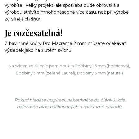
vyrobíte i velký projekt, ale spotřeba bude obrovská a
výrobou strávíte mnohonásobně více času, než při výrobě
ze silnějších šňůr.
Je rozčesatelná!
Z bavlněné šňůry Pro Macramé 2 mm můžete očekávat
výsledek jako na žlutém svícnu.
Na svícen ze sklenic jsem použila Bobbiny 1,5 mm (hořčicová),
Bobbiny 3 mm (zelená Laurel), Bobbiny 5 mm (natural)
Pokud hledáte inspiraci, nakoukněte do článků, kde
naleznete plno háčkovaných a macramé návodů.