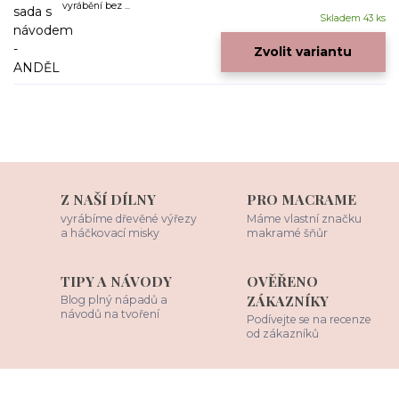
vyrábění bez ...
Skladem 43 ks
Zvolit variantu
Z NAŠÍ DÍLNY
PRO MACRAME
vyrábíme dřevěné výřezy
Máme vlastní značku
a háčkovací misky
makramé šňůr
TIPY A NÁVODY
OVĚŘENO
ZÁKAZNÍKY
Blog plný nápadů a
návodů na tvoření
Podívejte se na recenze
od zákazníků