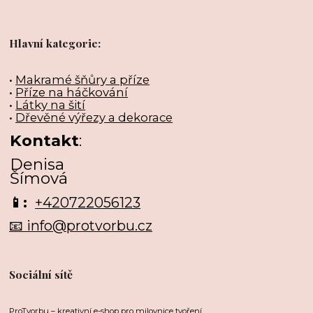
Hlavní kategorie:
•
Makramé šňůry a příze
•
Příze na háčkování
•
Látky na šití
•
Dřevěné výřezy a dekorace
Kontakt
:
Denisa
Šímová
📱:
+420722056123
📧 info@protvorbu.cz
Sociální sítě
ProTvorbu – kreativní e-shop pro milovnice tvoření