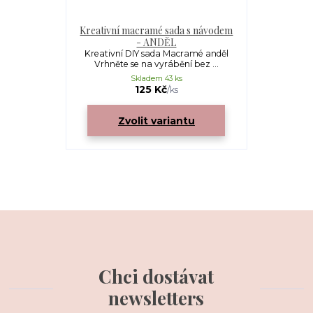
Kreativní macramé sada s návodem
- ANDĚL
Kreativní DIY sada Macramé anděl
Vrhněte se na vyrábění bez ...
Skladem 43 ks
125 Kč
/
ks
Zvolit variantu
Chci dostávat
newsletters