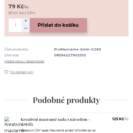
79 Kč
/
ks
65 Kč
bez DPH
Přidat do košíku
Číslo produktu:
ProMacrame-2mm-G260
EAN kód:
08594227902510
Hlídat cenu / dostupnost
Do oblíbených
Podobné produkty
Kreativní macramé sada s návodem -
125 Kč
/
ks
ANDĚL
Kreativní DIY sada Macramé anděl Vrhněte se na