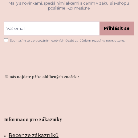
Maily s novinkami, speciálními akcemi a děním v zákulisí e-shopu
posíláme 1-2x měsíčně
Přihlásit se
Souhlasím se
zpracováním osobních údajů
za účelem rozesílky newsletteru.
U nás najdete příze oblíbených značek :
Informace pro zákazníky
Recenze zákazníků