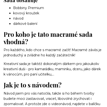
Sada obsahuje
Bobbiny Premium
kovový kroužek
návod
dárkové balení
Pro koho je tato macramé sada
vhodná?
Pro každého, kdo chce s macramé začít! Macramé závěs je
jednoduchý a zvládne ho každý začátečník!
Kreativní sada je taktéž dokonalým dárkem pro jakoukoliv
kreativní duši - pro kamarádku, maminku, dceru, jako dárek
k vánocům, pro paní učitelku,...
Jak je to s návodem?
Návod jsem pro vás natočila, takže si ho během tvorby
budete moci zastavovat, vracet, libovolně zrychovat i
zpomalovat. A protože jde o videonávod, najdete v balíčku