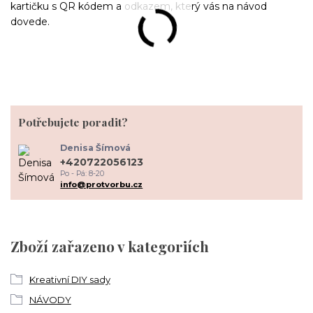
kartičku s QR kódem a odkazem, který vás na návod
dovede.
Potřebujete poradit?
Denisa Šímová
+420722056123
Po - Pá: 8-20
info@protvorbu.cz
Zboží zařazeno v kategoriích
Kreativní DIY sady
NÁVODY