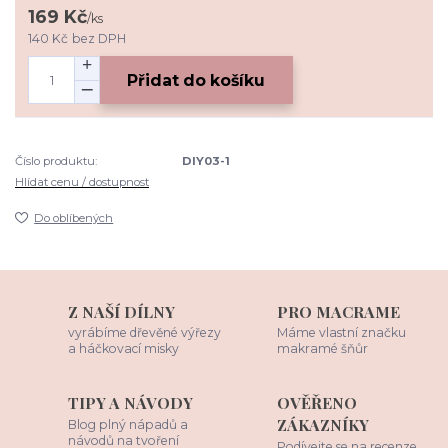
169 Kč
/
ks
140 Kč
bez DPH
Přidat do košíku
Číslo produktu:
DIY03-1
Hlídat cenu / dostupnost
Do oblíbených
Z NAŠÍ DÍLNY
PRO MACRAME
vyrábíme dřevěné výřezy
Máme vlastní značku
a háčkovací misky
makramé šňůr
TIPY A NÁVODY
OVĚŘENO
ZÁKAZNÍKY
Blog plný nápadů a
návodů na tvoření
Podívejte se na recenze