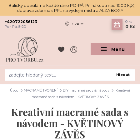
Balíčky odesíláme každé ráno PO-PÁ. Při nákupu nad 1000 kč
doprava zdarma s PPL na výdejní místa a ALZA BOXY
+420722056123
0
ks
CZK
0 Kč
Po - Pá: 8-20
Menu
Hledat
Úvod
MACRAMÉ TVOŘENÍ
DIY macramé sady & návody
Kreativní
macramé sada s návodem - KVĚTINOVÝ ZÁVĚS
Kreativní macramé sada s
návodem - KVĚTINOVÝ
ZÁVĚS