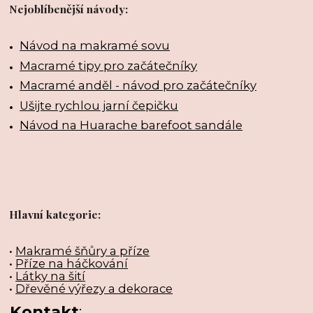
Nejoblíbenější návody:
Návod na makramé sovu
Macramé tipy pro začátečníky
Macramé anděl - návod pro začátečníky
Ušijte rychlou jarní čepičku
Návod na Huarache barefoot sandále
Hlavní kategorie:
•
Makramé šňůry a příze
•
Příze na háčkování
•
Látky na šití
•
Dřevěné výřezy a dekorace
Kontakt
: