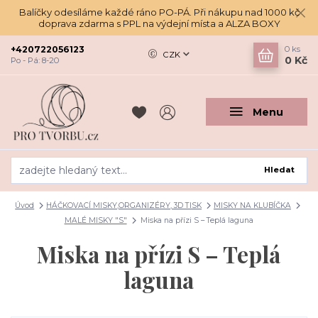
Balíčky odesíláme každé ráno PO-PÁ. Při nákupu nad 1000 kč
doprava zdarma s PPL na výdejní místa a ALZA BOXY
+420722056123
0
ks
CZK
0 Kč
Po - Pá: 8-20
Menu
Hledat
Úvod
HÁČKOVACÍ MISKY,ORGANIZÉRY, 3D TISK
MISKY NA KLUBÍČKA
MALÉ MISKY "S"
Miska na přízi S – Teplá laguna
Miska na přízi S – Teplá
laguna