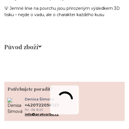
💡 Jemné linie na povrchu jsou přirozeným výsledkem 3D
tisku – nejde o vadu, ale o charakter každého kusu
Původ zboží
Potřebujete poradit?
Denisa Šímová
+420722056123
Po - Pá: 8-20
info@protvorbu.cz