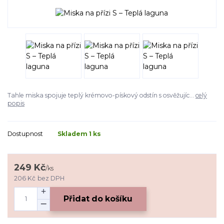
Tahle miska spojuje teplý krémovo-pískový odstín s osvěžujíc...
celý
popis
Dostupnost
Skladem 1 ks
249 Kč
/
ks
206 Kč
bez DPH
Přidat do košíku