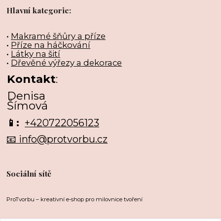
Hlavní kategorie:
•
Makramé šňůry a příze
•
Příze na háčkování
•
Látky na šití
•
Dřevěné výřezy a dekorace
Kontakt
:
Denisa
Šímová
📱:
+420722056123
📧 info@protvorbu.cz
Sociální sítě
ProTvorbu – kreativní e-shop pro milovnice tvoření