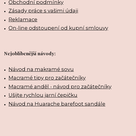
Obchodní podmínky
Zásady práce s vašimi údaji
Reklamace
On-line odstoupení od kupní smlouvy
Nejoblíbenější návody:
Návod na makramé sovu
Macramé tipy pro začátečníky
Macramé anděl - návod pro začátečníky
Ušijte rychlou jarní čepičku
Návod na Huarache barefoot sandále