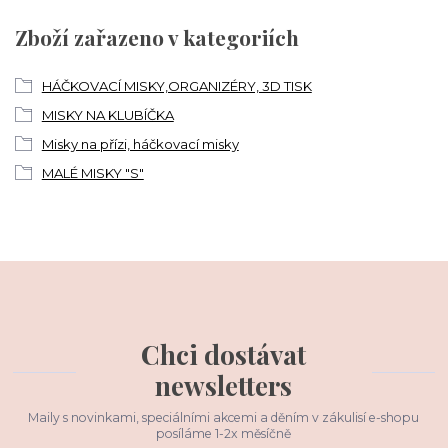
Zboží zařazeno v kategoriích
HÁČKOVACÍ MISKY,ORGANIZÉRY, 3D TISK
MISKY NA KLUBÍČKA
Misky na přízi, háčkovací misky
MALÉ MISKY "S"
Chci dostávat
newsletters
Maily s novinkami, speciálními akcemi a děním v zákulisí e-shopu
posíláme 1-2x měsíčně