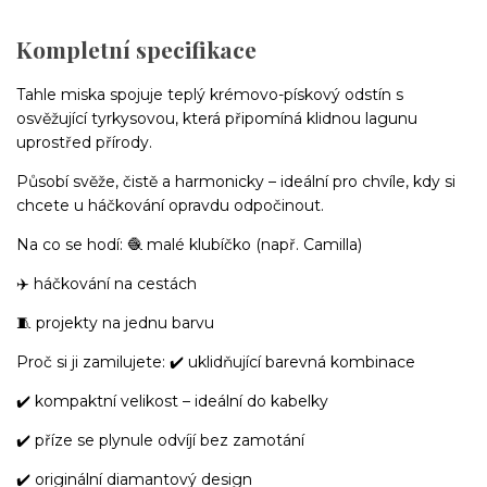
Kompletní specifikace
Tahle miska spojuje teplý krémovo-pískový odstín s
osvěžující tyrkysovou, která připomíná klidnou lagunu
uprostřed přírody.
Působí svěže, čistě a harmonicky – ideální pro chvíle, kdy si
chcete u háčkování opravdu odpočinout.
Na co se hodí: 🧶 malé klubíčko (např. Camilla)
✈️ háčkování na cestách
🧵 projekty na jednu barvu
Proč si ji zamilujete: ✔️ uklidňující barevná kombinace
✔️ kompaktní velikost – ideální do kabelky
✔️ příze se plynule odvíjí bez zamotání
✔️ originální diamantový design