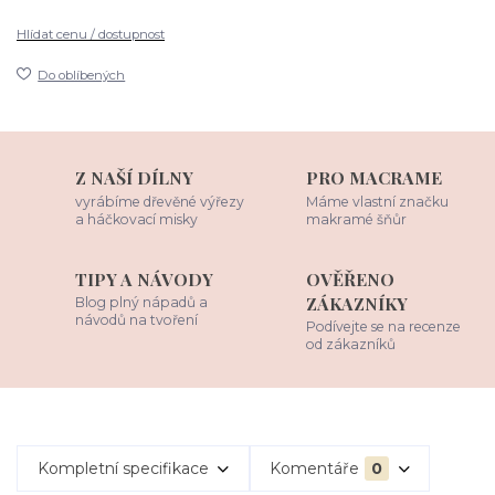
Hlídat cenu / dostupnost
Do oblíbených
Z NAŠÍ DÍLNY
PRO MACRAME
vyrábíme dřevěné výřezy
Máme vlastní značku
a háčkovací misky
makramé šňůr
TIPY A NÁVODY
OVĚŘENO
ZÁKAZNÍKY
Blog plný nápadů a
návodů na tvoření
Podívejte se na recenze
od zákazníků
Kompletní specifikace
Komentáře
0