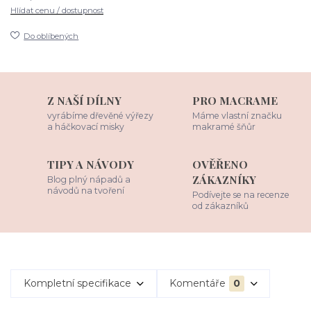
Hlídat cenu / dostupnost
Do oblíbených
Z NAŠÍ DÍLNY
PRO MACRAME
vyrábíme dřevěné výřezy
Máme vlastní značku
a háčkovací misky
makramé šňůr
TIPY A NÁVODY
OVĚŘENO
ZÁKAZNÍKY
Blog plný nápadů a
návodů na tvoření
Podívejte se na recenze
od zákazníků
Kompletní specifikace
Komentáře
0