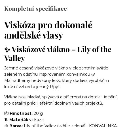
Kompletní specifikace
Viskóza pro dokonalé
andělské vlasy
✨ Viskózové vlákno – Lily of the
Valley
Jemné česané viskózové vlákno v elegantním světle
zeleném odstínu inspirovaném konvalinkou 🌿
Má nádherný hedvábný lesk, který dodává výrobkům
luxusní vzhled a jemný třpyt.
Vlákna jsou hladká, splývavá a příjemná na dotek – ideální
pro detailní práci i efektní doplnění vašich projektů.
📦
Hmotnost:
20 g
🧵
Materiál:
viskóza
🎨
Barva:
Lily of the Valley (světle zelená) - KONVALINKA