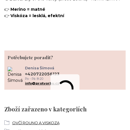
👉
Merino = matné
👉
Viskóza = lesklá, efektní
Potřebujete poradit?
Denisa Šímová
+420722056123
Po - Pá: 8-20
info@protvorbu.cz
Zboží zařazeno v kategoriích
OVČÍ ROUNO A VISKOZA