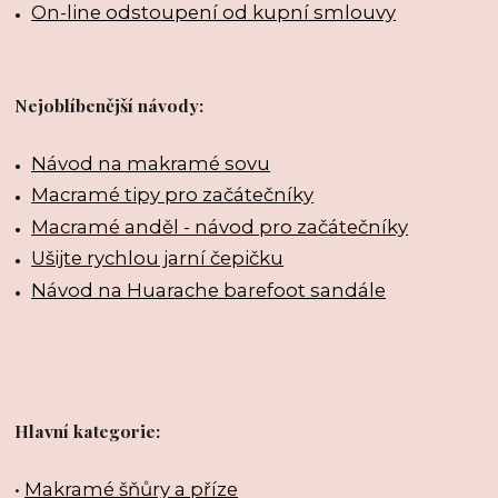
On-line odstoupení od kupní smlouvy
Nejoblíbenější návody:
Návod na makramé sovu
Macramé tipy pro začátečníky
Macramé anděl - návod pro začátečníky
Ušijte rychlou jarní čepičku
Návod na Huarache barefoot sandále
Hlavní kategorie:
•
Makramé šňůry a příze