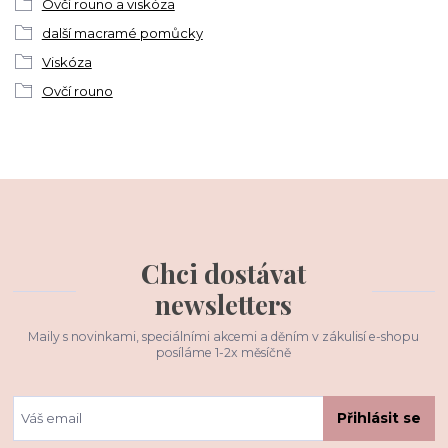
Ovčí rouno a viskóza
další macramé pomůcky
Viskóza
Ovčí rouno
Chci dostávat
newsletters
Maily s novinkami, speciálními akcemi a děním v zákulisí e-shopu
posíláme 1-2x měsíčně
Přihlásit se