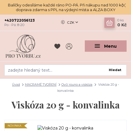
Balíčky odesíláme každé ráno PO-PÁ. Při nákupu nad 1000 kč
doprava zdarma s PPL na výdejní místa a ALZA BOXY
+420722056123
0
ks
CZK
0 Kč
Po - Pá: 8-20
Menu
Hledat
Úvod
MACRAMÉ TVOŘENÍ
Ovčí rouno a viskóza
Viskóza 20 g -
konvalinka
Viskóza 20 g - konvalinka
NOVINKA