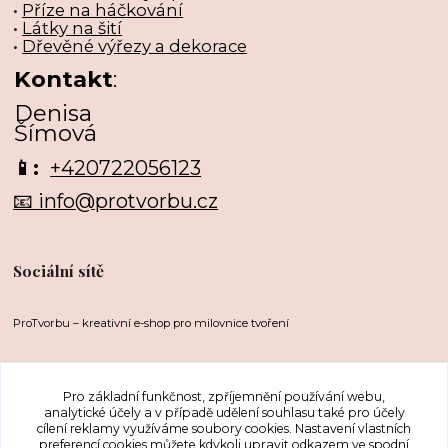
•
Příze na háčkování
•
Látky na šití
•
Dřevěné výřezy a dekorace
Kontakt
:
Denisa
Šímová
📱:
+420722056123
📧 info@protvorbu.cz
Sociální sítě
ProTvorbu – kreativní e-shop pro milovnice tvoření
Pro základní funkčnost, zpříjemnění používání webu,
analytické účely a v případě udělení souhlasu také pro účely
cílení reklamy využíváme soubory cookies. Nastavení vlastních
preferencí cookies můžete kdykoli upravit odkazem ve spodní