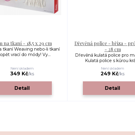
 na tkaní - 18,5 x 29 cm
Dřevěná police - bříza - pr
- 28 cm
 tkaní Weaving nebo-li tkaní
opět vrací do módy! Vy...
Dřevěná kulatá police pro 
Kulatá police s kůrou krás
Není skladem
Není skladem
349 Kč
249 Kč
/
ks
/
ks
Detail
Detail