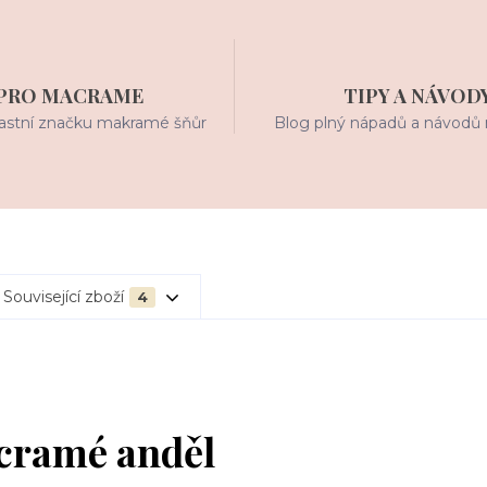
PRO MACRAME
TIPY A NÁVOD
stní značku makramé šňůr
Blog plný nápadů a návodů 
Související zboží
4
acramé anděl