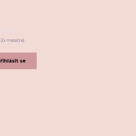
1-2x měsíčně
řihlásit se