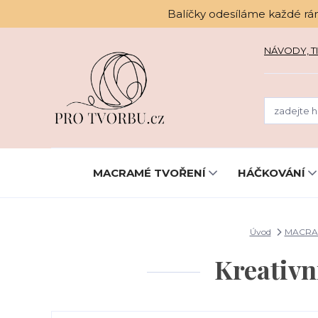
Balíčky odesíláme každé rá
NÁVODY, TI
MACRAMÉ TVOŘENÍ
HÁČKOVÁNÍ
Úvod
MACRA
Kreativ