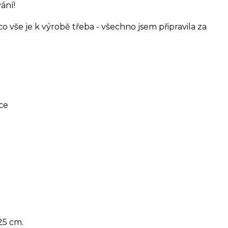
ání!
o vše je k výrobě třeba - všechno jsem připravila za
ce
25 cm.