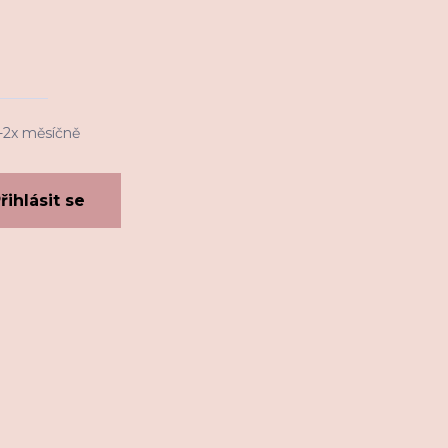
1-2x měsíčně
řihlásit se