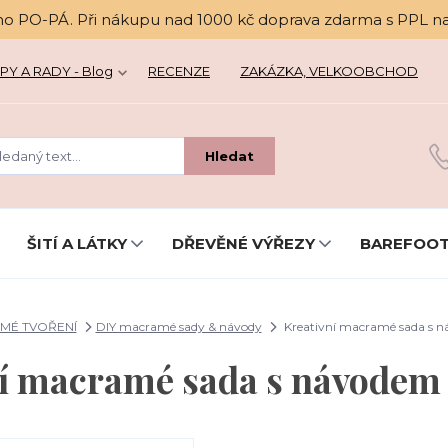
no PO-PÁ. Při nákupu nad 1000 kč doprava zdarma s PPL n
PY A RADY - Blog
RECENZE
ZAKÁZKA, VELKOOBCHOD
Hledat
ŠITÍ A LÁTKY
DŘEVĚNÉ VÝŘEZY
BAREFOOT
MÉ TVOŘENÍ
DIY macramé sady & návody
Kreativní macramé sada s 
ní macramé sada s návodem