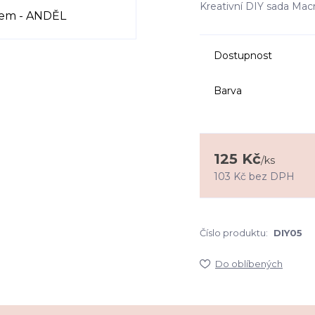
Kreativní DIY sada Macr
Dostupnost
Barva
125 Kč
/
ks
103 Kč
bez DPH
Číslo produktu:
DIY05
Do oblíbených