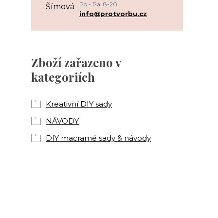
Po - Pá: 8-20
info@protvorbu.cz
Zboží zařazeno v
kategoriích
Kreativní DIY sady
NÁVODY
DIY macramé sady & návody