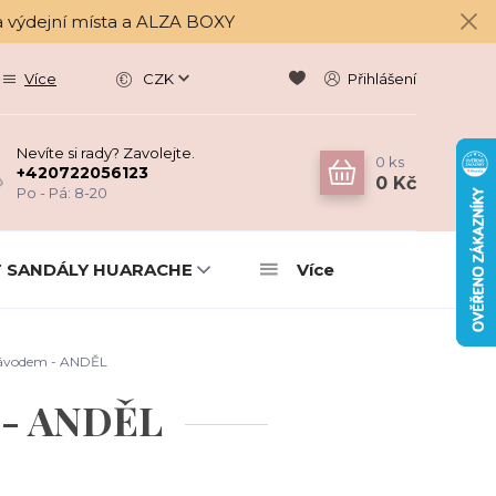
a výdejní místa a ALZA BOXY
Více
CZK
Přihlášení
Nevíte si rady? Zavolejte.
0
ks
+420722056123
0 Kč
Po - Pá: 8-20
 SANDÁLY HUARACHE
Více
návodem - ANDĚL
 - ANDĚL