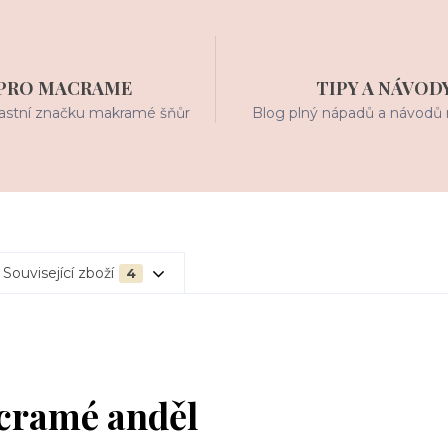
PRO MACRAME
TIPY A NÁVOD
stní značku makramé šňůr
Blog plný nápadů a návodů 
Související zboží
4
acramé anděl