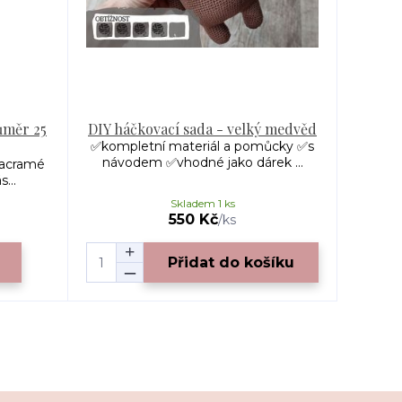
ůměr 25
DIY háčkovací sada - velký medvěd
✅kompletní materiál a pomůcky ✅s
návodem ✅vhodné jako dárek ...
macramé
...
Skladem 1 ks
550 Kč
/
ks
Přidat do košíku