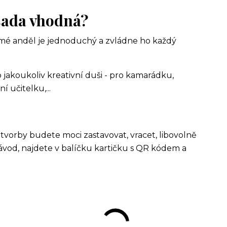
sada vhodná?
mé anděl je jednoduchý a zvládne ho každý
jakoukoliv kreativní duši - pro kamarádku,
 učitelku,...
 tvorby budete moci zastavovat, vracet, libovolně
návod, najdete v balíčku kartičku s QR kódem a