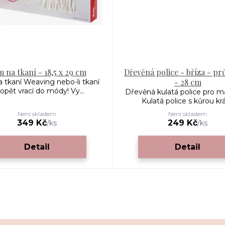
 na tkaní - 18,5 x 29 cm
Dřevěná police - bříza - pr
- 28 cm
 tkaní Weaving nebo-li tkaní
opět vrací do módy! Vy...
Dřevěná kulatá police pro 
Kulatá police s kůrou krás
Není skladem
Není skladem
349 Kč
249 Kč
/
ks
/
ks
Detail
Detail