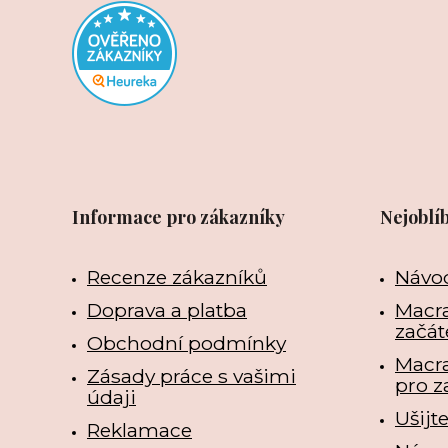
Informace pro zákazníky
Nejoblí
Recenze zákazníků
Návo
Doprava a platba
Macra
začát
Obchodní podmínky
Macr
Zásady práce s vašimi
pro z
údaji
Ušijt
Reklamace