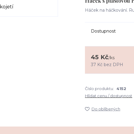
Háček s plastovou r
Háček na háčkování. Ruk
Dostupnost
45 Kč
/
ks
37 Kč
bez DPH
Číslo produktu:
4152
Hlídat cenu / dostupnost
Do oblíbených