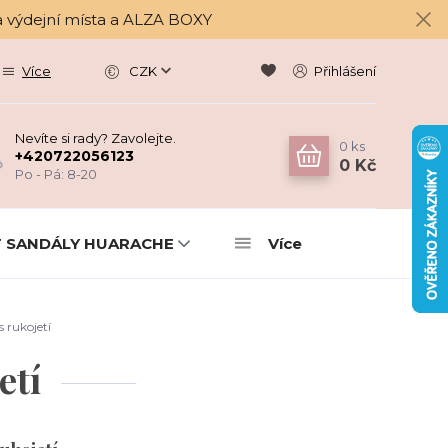
a výdejní místa a ALZA BOXY
Více
CZK
Přihlášení
Nevíte si rady? Zavolejte.
0
ks
+420722056123
0 Kč
Po - Pá: 8-20
 SANDÁLY HUARACHE
Více
 rukojetí
etí