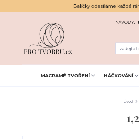
Balíčky odesíláme každé rá
NÁVODY, TI
MACRAMÉ TVOŘENÍ
HÁČKOVÁNÍ
Úvod
1,