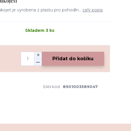
ukojetí
ojeť je vyrobena z plastu pro pohodln...
celý popis
Skladem 3 ks
Přidat do košíku
EAN kód:
8901003589047