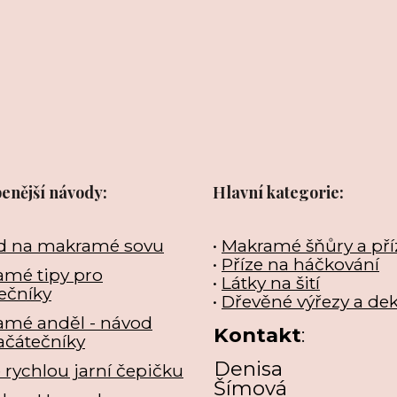
benější návody:
Hlavní kategorie:
d na makramé sovu
•
Makramé šňůry a pří
•
Příze na háčkování
mé tipy pro
•
Látky na šití
ečníky
•
Dřevěné výřezy a de
amé anděl - návod
Kontakt
:
ačátečníky
Denisa
e rychlou jarní čepičku
Šímová