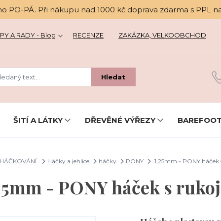
no PO-PÁ. Při nákupu nad 1000 kč doprava zdarma s PPL n
PY A RADY - Blog
RECENZE
ZAKÁZKA, VELKOOBCHOD
Hledat
ŠITÍ A LÁTKY
DŘEVĚNÉ VÝŘEZY
BAREFOOT
HÁČKOVÁNÍ
Háčky a jehlice
háčky
PONY
1,25mm - PONY háček s
25mm - PONY háček s rukoj