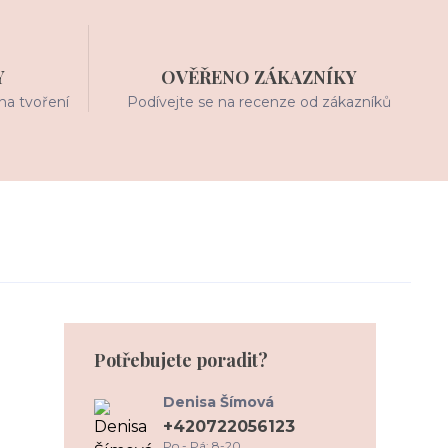
Y
OVĚŘENO ZÁKAZNÍKY
na tvoření
Podívejte se na recenze od zákazníků
Potřebujete poradit?
Denisa Šímová
+420722056123
Po - Pá: 8-20