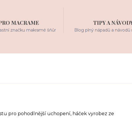
PRO MACRAME
TIPY A NÁVOD
stní značku makramé šňůr
Blog plný nápadů a návodů 
astu pro pohodlnější uchopení, háček vyrobez ze