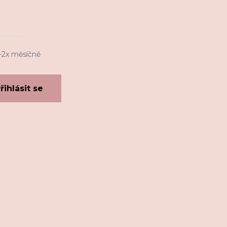
1-2x měsíčně
řihlásit se