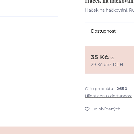
Háček na háčkování 
Háček na háčkování. Ruk
Dostupnost
35 Kč
/
ks
29 Kč
bez DPH
Číslo produktu:
2650
Hlídat cenu / dostupnost
Do oblíbených