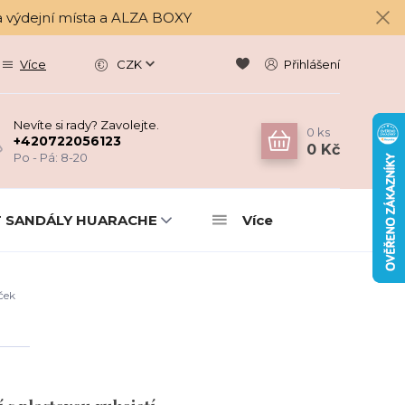
a výdejní místa a ALZA BOXY
Více
CZK
Přihlášení
Nevíte si rady? Zavolejte.
0
ks
+420722056123
0 Kč
Po - Pá: 8-20
 SANDÁLY HUARACHE
Více
ček