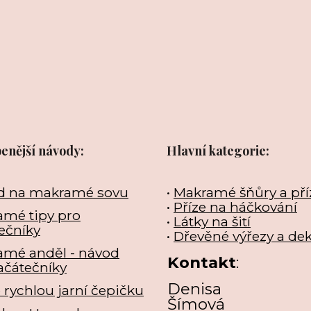
benější návody:
Hlavní kategorie:
d na makramé sovu
•
Makramé šňůry a pří
•
Příze na háčkování
mé tipy pro
•
Látky na šití
ečníky
•
Dřevěné výřezy a de
amé anděl - návod
Kontakt
:
ačátečníky
Denisa
e rychlou jarní čepičku
Šímová