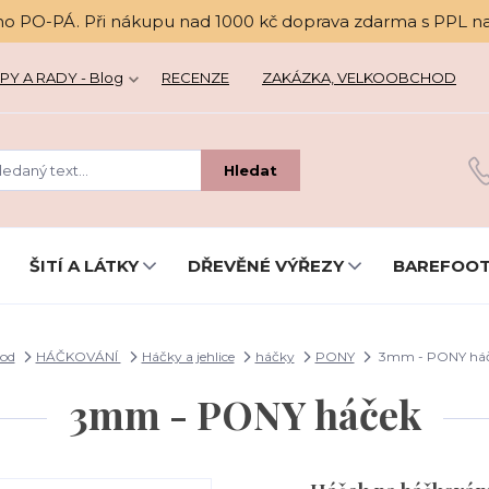
no PO-PÁ. Při nákupu nad 1000 kč doprava zdarma s PPL n
PY A RADY - Blog
RECENZE
ZAKÁZKA, VELKOOBCHOD
Hledat
ŠITÍ A LÁTKY
DŘEVĚNÉ VÝŘEZY
BAREFOOT
od
HÁČKOVÁNÍ
Háčky a jehlice
háčky
PONY
3mm - PONY há
3mm - PONY háček