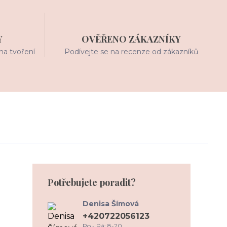
Y
OVĚŘENO ZÁKAZNÍKY
na tvoření
Podívejte se na recenze od zákazníků
Potřebujete poradit?
Denisa Šímová
+420722056123
Po - Pá: 8-20