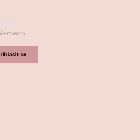
1-2x měsíčně
řihlásit se