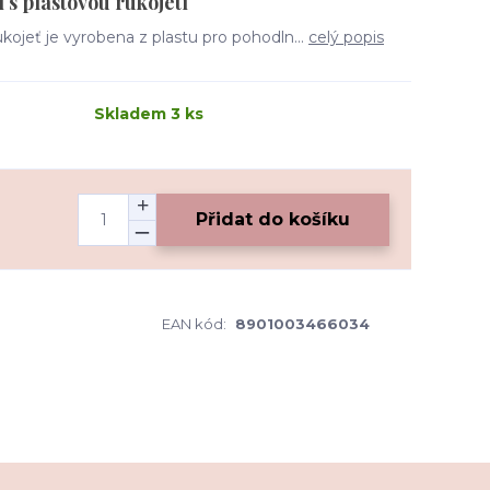
s plastovou rukojetí
ojeť je vyrobena z plastu pro pohodln...
celý popis
Skladem 3 ks
Přidat do košíku
EAN kód:
8901003466034