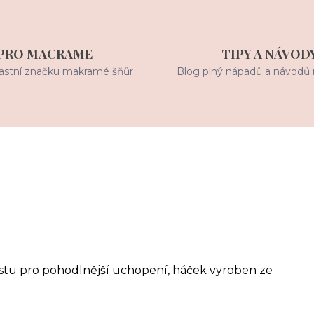
PRO MACRAME
TIPY A NÁVOD
stní značku makramé šňůr
Blog plný nápadů a návodů 
astu pro pohodlnější uchopení, háček vyroben ze