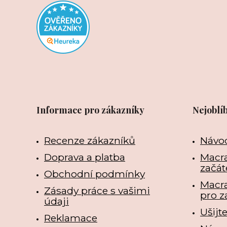
Informace pro zákazníky
Nejoblí
Recenze zákazníků
Návo
Doprava a platba
Macra
začát
Obchodní podmínky
Macr
Zásady práce s vašimi
pro z
údaji
Ušijt
Reklamace