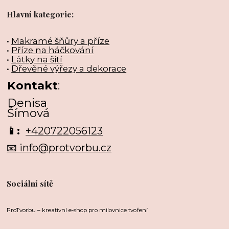
Hlavní kategorie:
•
Makramé šňůry a příze
•
Příze na háčkování
•
Látky na šití
•
Dřevěné výřezy a dekorace
Kontakt
:
Denisa
Šímová
📱:
+420722056123
📧 info@protvorbu.cz
Sociální sítě
ProTvorbu – kreativní e-shop pro milovnice tvoření