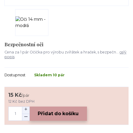
Bezpečnostní oči
Cena za 1 pár Očička pro výrobu zvířátek a hraček, s bezpečn...
celý
popis
Dostupnost
Skladem 10 pár
15 Kč
/
pár
12 Kč
bez DPH
Přidat do košíku