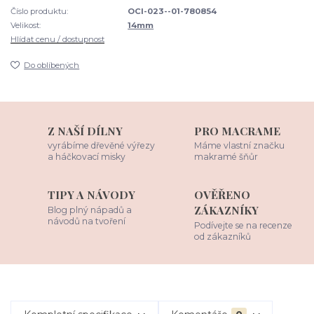
Číslo produktu:
OCI-023--01-780854
Velikost:
14mm
Hlídat cenu / dostupnost
Do oblíbených
Z NAŠÍ DÍLNY
PRO MACRAME
vyrábíme dřevěné výřezy
Máme vlastní značku
a háčkovací misky
makramé šňůr
TIPY A NÁVODY
OVĚŘENO
ZÁKAZNÍKY
Blog plný nápadů a
návodů na tvoření
Podívejte se na recenze
od zákazníků