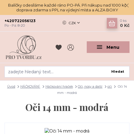
Balíčky odesíláme každé ráno PO-PÁ. Při nákupu nad 1000 kč
doprava zdarma s PPL na výdejní místa a ALZA BOXY
+420722056123
0
ks
CZK
0 Kč
Po - Pá: 8-20
Menu
Hledat
Úvod
HÁČKOVÁNÍ
Háčkování hraček
Oči, nosy a další
oči
Oči 14
mm - modrá
Oči 14 mm - modrá