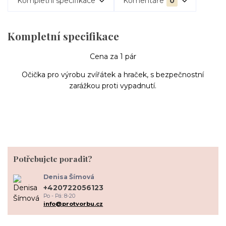
Kompletní specifikace
Komentáře
0
Kompletní specifikace
Cena za 1 pár
Očička pro výrobu zvířátek a hraček, s bezpečnostní
zarážkou proti vypadnutí.
Potřebujete poradit?
Denisa Šímová
+420722056123
Po - Pá: 8-20
info@protvorbu.cz