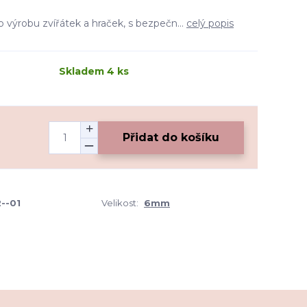
o výrobu zvířátek a hraček, s bezpečn...
celý popis
Skladem 4 ks
Přidat do košíku
--01
Velikost:
6mm