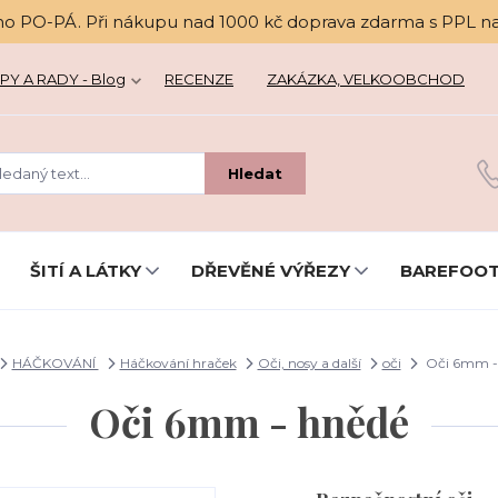
no PO-PÁ. Při nákupu nad 1000 kč doprava zdarma s PPL n
PY A RADY - Blog
RECENZE
ZAKÁZKA, VELKOOBCHOD
Hledat
ŠITÍ A LÁTKY
DŘEVĚNÉ VÝŘEZY
BAREFOOT
HÁČKOVÁNÍ
Háčkování hraček
Oči, nosy a další
oči
Oči 6mm -
Oči 6mm - hnědé