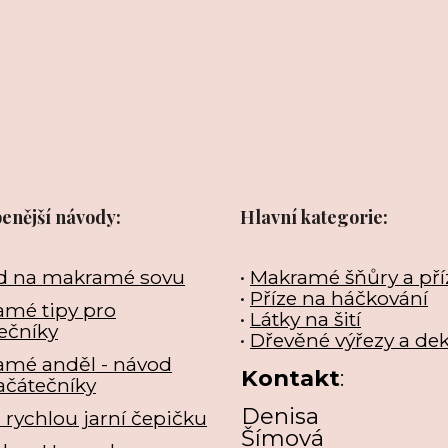
benější návody:
Hlavní kategorie:
d na makramé sovu
•
Makramé šňůry a pří
•
Příze na háčkování
mé tipy pro
•
Látky na šití
ečníky
•
Dřevěné výřezy a de
amé anděl - návod
Kontakt
:
ačátečníky
Denisa
e rychlou jarní čepičku
Šímová