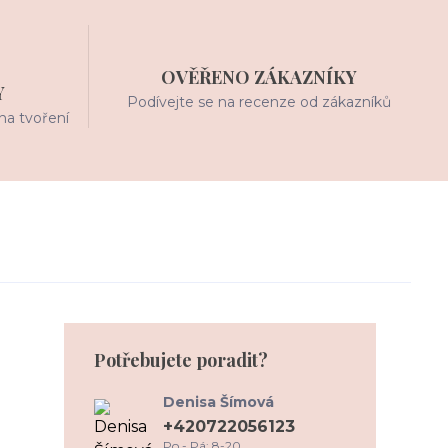
OVĚŘENO ZÁKAZNÍKY
Y
Podívejte se na recenze od zákazníků
na tvoření
Potřebujete poradit?
Denisa Šímová
+420722056123
Po - Pá: 8-20