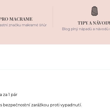
PRO MACRAME
TIPY A NÁVOD
stní značku makramé šňůr
Blog plný nápadů a návodů 
 za 1 pár
 s bezpečnostní zarážkou proti vypadnutí.