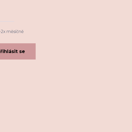
1-2x měsíčně
řihlásit se