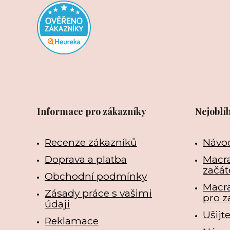
Informace pro zákazníky
Nejoblí
Recenze zákazníků
Návo
Doprava a platba
Macra
začát
Obchodní podmínky
Macr
Zásady práce s vašimi
pro z
údaji
Ušijt
Reklamace