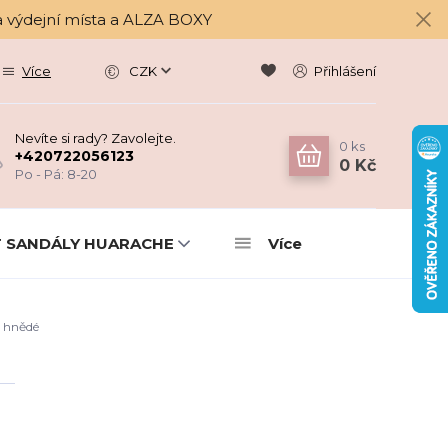
a výdejní místa a ALZA BOXY
Více
CZK
Přihlášení
Nevíte si rady? Zavolejte.
0
ks
+420722056123
0 Kč
Po - Pá: 8-20
 SANDÁLY HUARACHE
Více
 hnědé