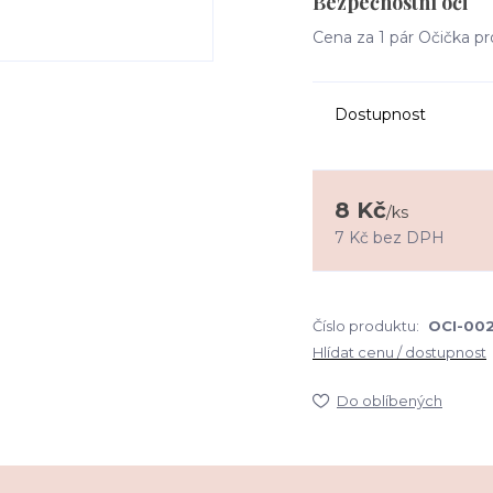
Bezpečnostní oči
Cena za 1 pár Očička pr
Dostupnost
8 Kč
/
ks
7 Kč
bez DPH
Číslo produktu:
OCI-002
Hlídat cenu / dostupnost
Do oblíbených