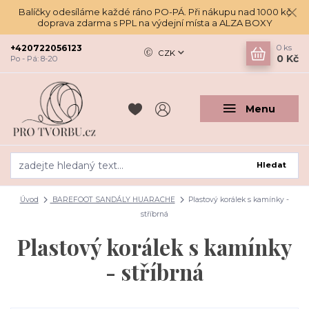
Balíčky odesíláme každé ráno PO-PÁ. Při nákupu nad 1000 kč
doprava zdarma s PPL na výdejní místa a ALZA BOXY
+420722056123
0
ks
CZK
0 Kč
Po - Pá: 8-20
Menu
Hledat
Úvod
BAREFOOT SANDÁLY HUARACHE
Plastový korálek s kamínky -
stříbrná
Plastový korálek s kamínky
- stříbrná