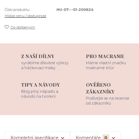
Číslo produktu:
HU-07---01-200624
Hlídat cenu / dostupnost
Do oblíbených
Z NAŠÍ DÍLNY
PRO MACRAME
vyrábíme dřevěné výřezy
Máme vlastní značku
a háčkovací misky
makramé šňůr
TIPY A NÁVODY
OVĚŘENO
ZÁKAZNÍKY
Blog plný nápadů a
návodů na tvoření
Podívejte se na recenze
od zákazníků
Kompletní specifikace
Komentáře
0