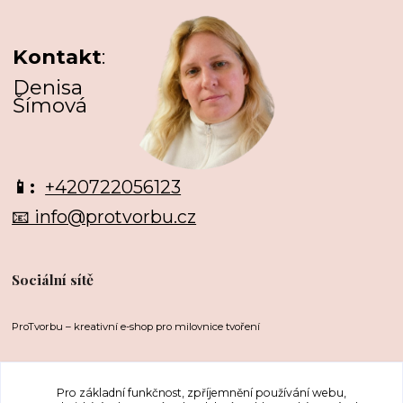
Kontakt
:
Denisa
Šímová
📱:
+420722056123
📧 info@protvorbu.cz
Sociální sítě
ProTvorbu – kreativní e-shop pro milovnice tvoření
Pro základní funkčnost, zpříjemnění používání webu,