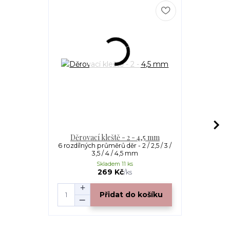
Děrovací kleště - 2 - 4,5 mm
PARACOR
6 rozdílných průměrů děr - 2 / 2,5 / 3 /
Paracord 55
3,5 / 4 / 4,5 mm
(parachu
Skladem 11 ks
S
269 Kč
/
ks
Přidat do košíku